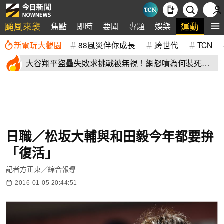
颱風來襲
運動
焦點
即時
要聞
專題
娛樂
全
新電玩大觀園
88風災伴你成長
跨世代
TCN
大谷翔平盜壘失敗求挑戰被無視！網怒噴為何裝死？
道奇教頭揭秘了
日職／松坂大輔與和田毅今年都要拚
「復活」
記者方正東／綜合報導
2016-01-05 20:44:51