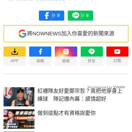
分享
分享
將NOWNEWS加入你喜愛的新聞來源
APP
追蹤
追蹤
好友
訂閱
Recommended by
紅襪隊友好愛鄭宗哲？竟把他穿身上
練球 隊記爆內幕：感情超好
PR
做到這點才有資格說愛你