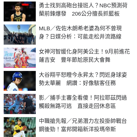
勇士找到高砲台接班人？NBC預測荷
蘭前鋒爆發 206公分擅長抓籃板
MLB／佐佐木朗希老婆為何不曾現
身？日媒分析：可能走松井流路線
女神河智媛化身阿美公主！9月前進花
蓮吉安 豐年節尬原民大會舞
大谷翔平怒瞪今永昇太？閃近身球姿
勢太華麗 網讚：好像駭客任務
影／捕手主審全看傻！阿拉耶茲閃過
觸殺無路可逃 直接走回休息區
中職搶先報／兄弟潛力左投掛帥戰台
鋼後勁！富邦開箱新洋投瑪帝斯