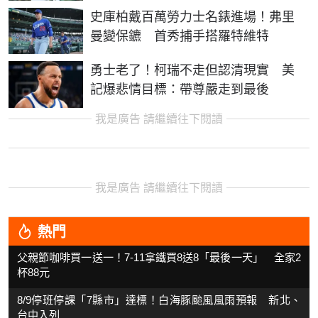
史庫柏戴百萬勞力士名錶進場！弗里
曼變保鑣 首秀捕手搭羅特維特
勇士老了！柯瑞不走但認清現實 美
記爆悲情目標：帶尊嚴走到最後
我是廣告 請繼續往下閱讀
我是廣告 請繼續往下閱讀
熱門
父親節咖啡買一送一！7-11拿鐵買8送8「最後一天」 全家2
杯88元
8/9停班停課「7縣市」達標！白海豚颱風風雨預報 新北、
台中入列