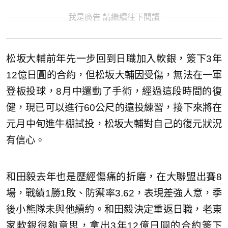
我是廣告 請繼續往下閱讀
松坂大輔前年先一步回到日職加入軟銀，簽下3年
12億日圓的合約，但松坂大輔因受傷，無法在一軍
登板投球，8月中還動了手術，經過這段時間的復
健，現已可以進行60公尺的遠投練習，接下來將在
元月中旬進牛棚試投，松坂大輔對自己的復元狀況
有信心。
和田毅去年也是歷經傷痛的折磨，在大聯盟出賽8
場，戰績1勝1敗、防禦率3.62，表現差強人意，季
後小熊隊未與他續約。和田毅決定重返日職，老東
家軟銀很夠意思，拿出3年12億日圓的合約簽下