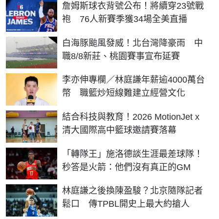
詹姆斯球衣背號公布！將續穿23號戰
袍 76人新賽季獲34場全美直播
白海豚颱風發威！北台灣降豪雨 中
職8/8新莊、桃園賽事宣布延賽
李亦伸專欄／林庭謙年薪逾4000萬台
幣 職籃炒短線難建立經營文化
結合科技與教育！2026 MotionJet x
清大國際高中籃球邀請賽落幕
「轉隊王」施洛德談生涯最差球隊！
秒答是火箭：他們沒有真正的GM
林庭謙之後換陳盈駿？北京隨隊記者
鬆口 傳TPBL開史上最大約搶人