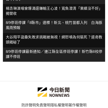
楊丞琳演唱會爆滿還賺輸王心凌！寬魚澄清「業績沒不好」
揭營收
8/9停班停課「8縣市」達標！新北、桃竹苗都入列 白海豚
風雨預報
大谷翔平盜壘失敗求挑戰被無視！網怒噴為何裝死？道奇教
頭揭秘了
8/9停班停課最新通知／連江縣全區停班停課！新竹縣8校停
課不停班
防詐聲明
免責聲明
隱私權聲明
著作權聲明