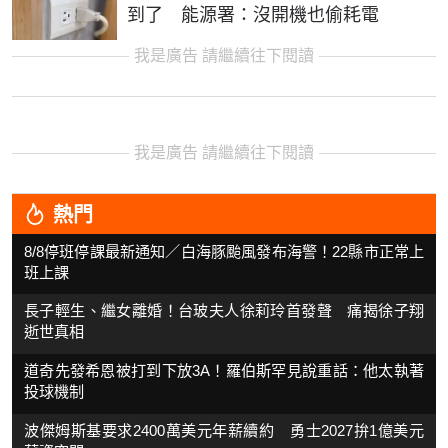
到了 能源署：沒開機也偷耗電
我是廣告 請繼續往下閱讀
我是廣告 請繼續往下閱讀
熱門
8/8停班停課最新通知／白海豚颱風發布海警！22縣市正常上
班上課
長子輕生、繼女離婚！台玻夫人徐莉玲首發聲 痛揭徐子翔
逝世真相
道奇先發希恩被打到下放3A！羅伯斯罕見說重話：他太執著
投球機制
波傑姆斯基要求2400萬美元年薪續約 勇士2027拚1億美元