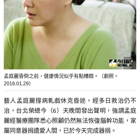
孟庭麗昏倒之前，健康情況似乎有點糟糕。（劇照。
2016.01.29）
藝人孟庭麗撐病軋戲休克昏迷，經多日救治仍不
治，台北榮總今（6）天晚間發出聲明，強調孟庭
麗經醫療團隊悉心照顧仍然無法恢復腦幹功能，家
屬同意器捐遺愛人間，已於今天完成器捐。