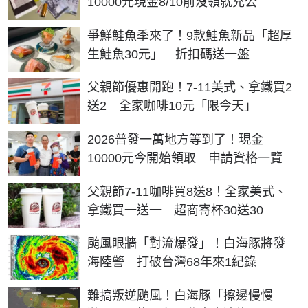
10000元現金8/10前沒領就充公
爭鮮鮭魚季來了！9款鮭魚新品「超厚
生鮭魚30元」 折扣碼送一盤
父親節優惠開跑！7-11美式、拿鐵買2
送2 全家咖啡10元「限今天」
2026普發一萬地方等到了！現金
10000元今開始領取 申請資格一覽
父親節7-11咖啡買8送8！全家美式、
拿鐵買一送一 超商寄杯30送30
颱風眼牆「對流爆發」！白海豚將發
海陸警 打破台灣68年來1紀錄
難搞叛逆颱風！白海豚「擦邊慢慢