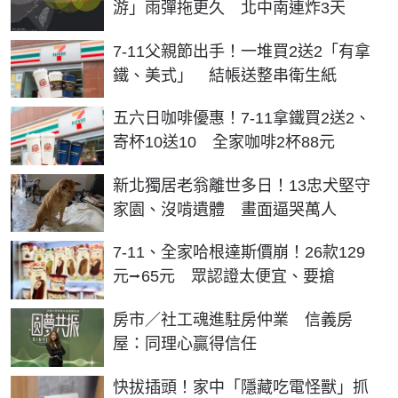
游」雨彈拖更久 北中南連炸3天
7-11父親節出手！一堆買2送2「有拿
鐵、美式」 結帳送整串衛生紙
五六日咖啡優惠！7-11拿鐵買2送2、
寄杯10送10 全家咖啡2杯88元
新北獨居老翁離世多日！13忠犬堅守
家園、沒啃遺體 畫面逼哭萬人
7-11、全家哈根達斯價崩！26款129
元⭢65元 眾認證太便宜、要搶
房市／社工魂進駐房仲業 信義房
屋：同理心贏得信任
快拔插頭！家中「隱藏吃電怪獸」抓