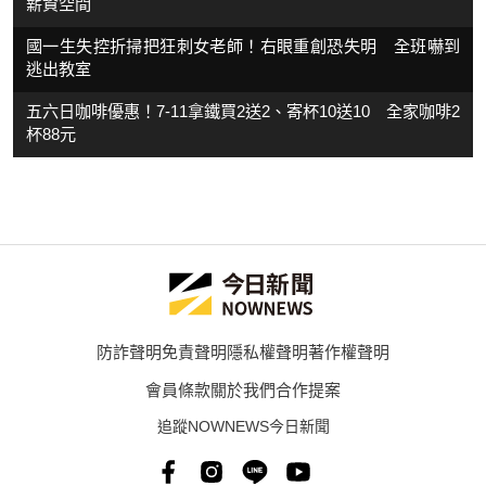
薪資空間
國一生失控折掃把狂刺女老師！右眼重創恐失明 全班嚇到
逃出教室
五六日咖啡優惠！7-11拿鐵買2送2、寄杯10送10 全家咖啡2
杯88元
防詐聲明
免責聲明
隱私權聲明
著作權聲明
會員條款
關於我們
合作提案
追蹤NOWNEWS今日新聞