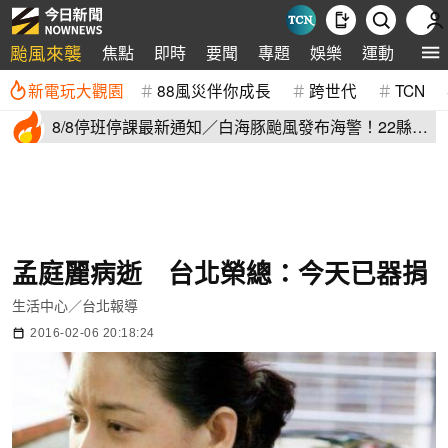
颱風來襲
焦點
即時
要聞
專題
娛樂
運動
全球
新電玩大觀園
88風災伴你成長
跨世代
TCN
8/8停班停課最新通知／白海豚颱風發布海警！22縣市
正常上班上課
孟庭麗病逝 台北榮總：今天已器捐
生活中心／台北報導
2016-02-06 20:18:24