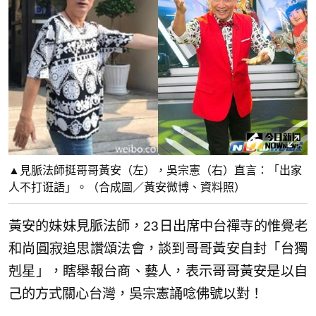
▲見脈法師挺哥哥黃安（左），吳宗憲（右）直言：「出家
人不打诳語」。（合成圖／黃安微博、資料照）
黃安的妹妹見脈法師，23日出席中台禪寺的惟覺老
和尚圓寂追思讚頌法會，談到哥哥黃安自封「台獨
剋星」，瞎舉報台商、藝人，表示哥哥黃安是以自
己的方式關心台灣，吳宗憲誦唸佛號以對！