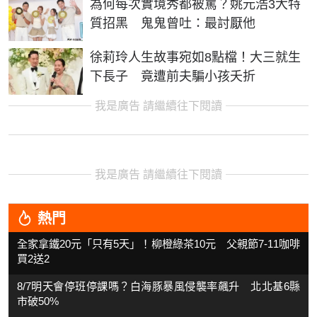
為何每次實境秀都被罵？姚元浩3大特
質招黑 鬼鬼曾吐：最討厭他
徐莉玲人生故事宛如8點檔！大三就生
下長子 竟遭前夫騙小孩夭折
我是廣告 請繼續往下閱讀
我是廣告 請繼續往下閱讀
熱門
全家拿鐵20元「只有5天」！柳橙綠茶10元 父親節7-11咖啡
買2送2
8/7明天會停班停課嗎？白海豚暴風侵襲率飆升 北北基6縣
市破50%