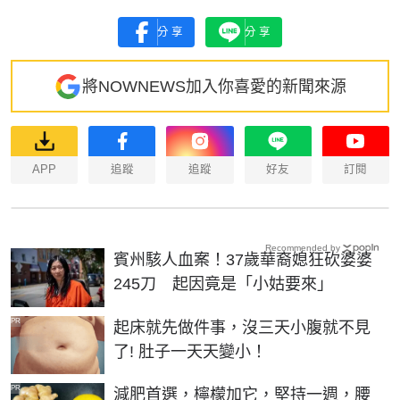
分享
分享
將NOWNEWS加入你喜愛的新聞來源
APP
追蹤
追蹤
好友
訂閱
Recommended by
賓州駭人血案！37歲華裔媳狂砍婆婆
245刀 起因竟是「小姑要來」
PR
起床就先做件事，沒三天小腹就不見
了! 肚子一天天變小！
PR
減肥首選，檸檬加它，堅持一週，腰