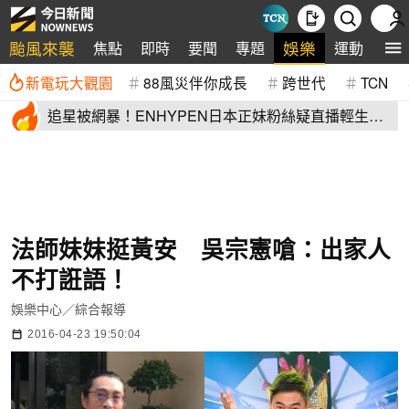
颱風來襲
娛樂
焦點
即時
要聞
專題
運動
全
新電玩大觀園
88風災伴你成長
跨世代
TCN
追星被網暴！ENHYPEN日本正妹粉絲疑直播輕生
生前畫面全網瘋傳
法師妹妹挺黃安 吳宗憲嗆：出家人
不打誑語！
娛樂中心／綜合報導
2016-04-23 19:50:04