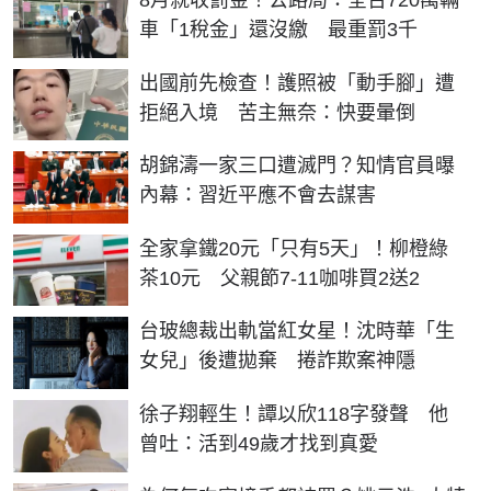
車「1稅金」還沒繳 最重罰3千
出國前先檢查！護照被「動手腳」遭
拒絕入境 苦主無奈：快要暈倒
胡錦濤一家三口遭滅門？知情官員曝
內幕：習近平應不會去謀害
全家拿鐵20元「只有5天」！柳橙綠
茶10元 父親節7-11咖啡買2送2
台玻總裁出軌當紅女星！沈時華「生
女兒」後遭拋棄 捲詐欺案神隱
徐子翔輕生！譚以欣118字發聲 他
曾吐：活到49歲才找到真愛