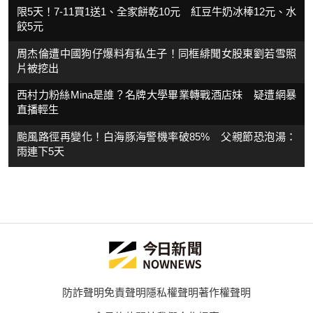
限5天！7-11買1送1、全家餅乾10元 紅豆牛奶冰棒12元、水
餃5元
周杰倫遭中國狗仔爆料有私生子！同框緋聞女股東劉若雪照
片被挖出
西村力粉絲Mina是誰？名牌大學畢業轉戰酒店妹 疑遭網暴
直播輕生
颱風路徑再變化！白海豚海警機率破85% 父親節恐泡湯：
雨連下5天
防詐聲明
免責聲明
隱私權聲明
著作權聲明