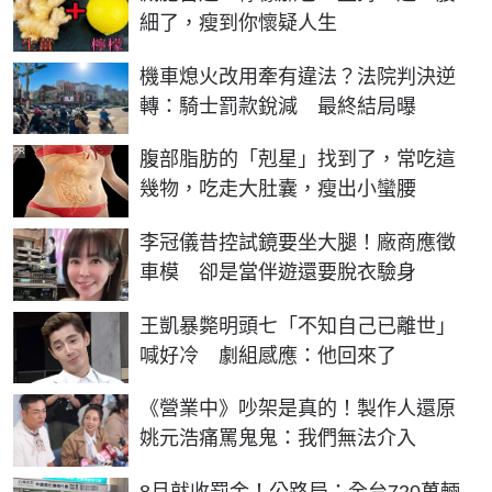
細了，瘦到你懷疑人生
機車熄火改用牽有違法？法院判決逆
轉：騎士罰款銳減 最終結局曝
PR
腹部脂肪的「剋星」找到了，常吃這
幾物，吃走大肚囊，瘦出小蠻腰
李冠儀昔控試鏡要坐大腿！廠商應徵
車模 卻是當伴遊還要脫衣驗身
王凱暴斃明頭七「不知自己已離世」
喊好冷 劇組感應：他回來了
《營業中》吵架是真的！製作人還原
姚元浩痛罵鬼鬼：我們無法介入
8月就收罰金！公路局：全台720萬輛