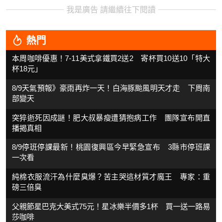
我是廣告 請繼續往下閱讀
熱門
本周咖啡優惠！7-11美式拿鐵買2送2 寄杯買10送10「特大
杯18元」
8/9天氣預報》豪雨再炸一天！白海豚颱風明天才走 下周南
部變天
突猝逝死因成謎！肥大叔暴瘦遭猜抱病工作 團隊宣布開直
播揭真相
8/9停班停課最新！桃園復興區今早緊急宣布 3縣市停班課
一次看
純棉衣服流汗為什麼臭爆？苦主哭這材質才魔王 專家：重
磅三倍臭
父親節星巴克大美式75元！星冰樂半價多1杯 買一送一路易
莎咖啡