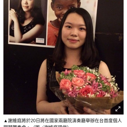
▲謝維庭將於20日將在國家兩廳院演奏廳舉辦在台首度個人