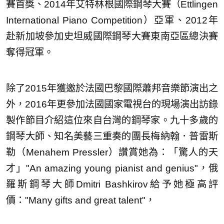
賽首獎、2014年艾特林根國際鋼琴大賽（Ettlingen
International Piano Competition）亞軍、2012年
赴新加坡參加史坦威國際鋼琴大賽東南亞區總決賽
奪得冠軍。
除了2015年獲邀於法國巴黎國際蕭邦音樂節演出之
外，2016年更參加法國國家電視台的現場演出訪錄
製作節目介紹這位來自台灣的鋼琴家。九十多歲的
鋼琴大師、知名美藝三重奏的團長梅納翰．普雷斯
勒（Menahem Pressler）讚賞她為：「驚人的天
才」"An amazing young pianist and genius"，俄
羅斯鋼琴大師Dmitri Bashkirov給予她極高評
價："Many gifts and great talent"，