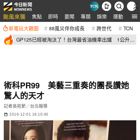
颱風來襲
焦點
即時
要聞
專題
娛樂
運動
全球
新電玩大觀園
88風災伴你成長
跨世代
TCN
GP125已經被淘汰了！台灣最省油機車出爐 1公升油
「猛騎65公里」
術科PR99 美藝三重奏的團長讚她
驚人的天才
記者吳宛縈／台北報導
2016-12-01 18:10:40