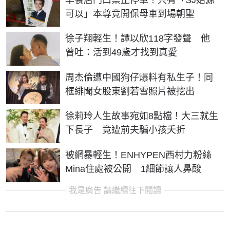
可以」本尊竟開保母車到場朝聖
徐子翔輕生！譚以欣118字發聲 他
曾吐：活到49歲才找到真愛
周杰倫遭中國狗仔爆料有私生子！同
框緋聞女股東劉若雪照片被挖出
徐莉玲人生故事宛如8點檔！大三就生
下長子 竟遭前夫騙小孩夭折
被網暴輕生！ENHYPEN西村力粉絲
Mina住處被公開 1細節讓人鼻酸
我是廣告 請繼續往下閱讀