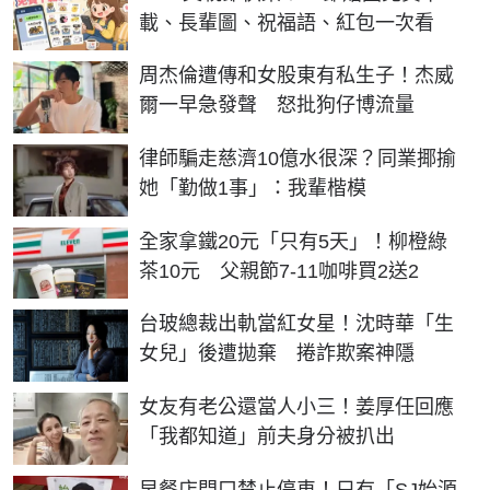
載、長輩圖、祝福語、紅包一次看
周杰倫遭傳和女股東有私生子！杰威
爾一早急發聲 怒批狗仔博流量
律師騙走慈濟10億水很深？同業揶揄
她「勤做1事」：我輩楷模
全家拿鐵20元「只有5天」！柳橙綠
茶10元 父親節7-11咖啡買2送2
台玻總裁出軌當紅女星！沈時華「生
女兒」後遭拋棄 捲詐欺案神隱
女友有老公還當人小三！姜厚任回應
「我都知道」前夫身分被扒出
早餐店門口禁止停車！只有「SJ始源