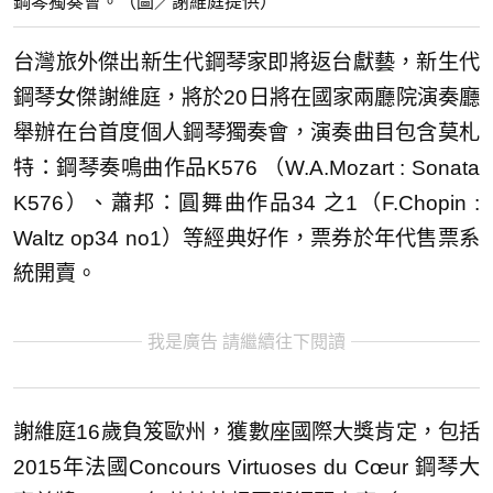
鋼琴獨奏會。（圖／謝維庭提供）
台灣旅外傑出新生代鋼琴家即將返台獻藝，新生代
鋼琴女傑謝維庭，將於20日將在國家兩廳院演奏廳
舉辦在台首度個人鋼琴獨奏會，演奏曲目包含莫札
特：鋼琴奏鳴曲作品K576 （W.A.Mozart : Sonata
K576）、蕭邦：圓舞曲作品34 之1（F.Chopin :
Waltz op34 no1）等經典好作，票券於年代售票系
統開賣。
我是廣告 請繼續往下閱讀
謝維庭16歲負笈歐州，獲數座國際大獎肯定，包括
2015年法國Concours Virtuoses du Cœur 鋼琴大