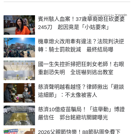
Recommended by
賓州駭人血案！37歲華裔媳狂砍婆婆
245刀 起因竟是「小姑要來」
機車熄火改用牽有違法？法院判決逆
轉：騎士罰款銳減 最終結局曝
國一生失控折掃把狂刺女老師！右眼
重創恐失明 全班嚇到逃出教室
慈濟聲明越看越怪？律師揪出「避談
這細節」：不太像被害人
慈濟10億疫苗騙局！「這舉動」博證
嚴信任 郭台銘避坑關鍵曝光
2026父親節快樂！88節貼圖免費下