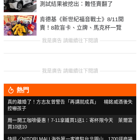
測試結果被挖出：難怪賣翻了
肯德基《新世紀福音戰士》8/11開
賣！8款盲卡、立牌、馬克杯一覽
我是廣告 請繼續往下閱讀
我是廣告 請繼續往下閱讀
熱門
真的離婚了！方志友曾警告「再講就成真」 楊銘威酒後失
控嚇孩子
周一開工咖啡優惠！7-11拿鐵買1送1：寄杯限今天 萊爾富
買10送10
快訊／NITORI MALL海外第一家進駐台北圓山 1700坪商場