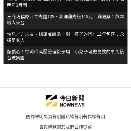
明年3月開
三商巧福原汁牛肉麵139、咖哩雞肉飯119元！雞湯桑：熊本
職人來台
快訊／方志友、楊銘威離婚！謝「孩子的爸」12年包容：永
遠是家人
超偏心！徐莉玲高壓管理徐子翔 小兒子可做喜歡的事免接
台玻集團
防詐聲明
免責聲明
隱私權聲明
著作權聲明
會員條款
關於我們
合作提案