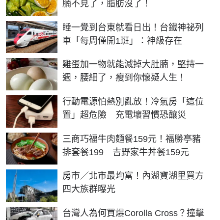
腩不見了，脂肪沒了！
睡一覺到台東就看日出！台鐵神祕列
車「每周僅開1班」：神級存在
PR
雞蛋加一物就能減掉大肚腩，堅持一
週，腰細了，瘦到你懷疑人生！
行動電源怕熱別亂放！冷氣房「這位
置」超危險 充電壞習慣恐釀災
三商巧福牛肉麵餐159元！福勝亭豬
排套餐199 吉野家牛丼餐159元
房市／北市最均富！內湖寶湖里買方
四大族群曝光
台灣人為何買爆Corolla Cross？撞擊