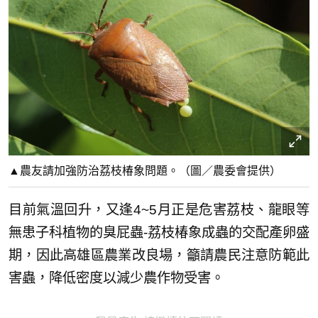
▲農友請加強防治荔枝椿象問題。（圖／農委會提供）
目前氣溫回升，又逢4~5月正是危害荔枝、龍眼等
無患子科植物的臭屁蟲-荔枝椿象成蟲的交配產卵盛
期，因此高雄區農業改良場，籲請農民注意防範此
害蟲，降低密度以減少農作物受害。