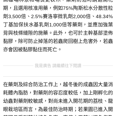
期，且選用核准用藥，例如75%陶斯松水分散性粒
劑3,500倍、2.5%賽洛寧微乳劑2,000倍、48.34%
丁基加保扶水基乳劑1,000倍等藥劑，並應加強葉
背與枝條縫隙的施藥。此外，也可於主幹基部塗佈
黏膠，除可防止掉落的若蟲爬回樹上危害外，若蟲
亦會因被黏膠黏住而死亡。
我是廣告 請繼續往下閱讀
在藥劑及綜合防治工作上，越冬後的成蟲因大量消
耗體內脂肪，對藥劑的容忍度較低，加上剛孵化的
幼蟲對藥劑較敏感，對尚未進入開花期的荔枝、龍
眼栽培區而言，為最佳防治時期；若果園已進入開