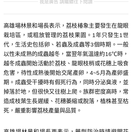
我是廣告 請繼續往下閱讀
高雄場林景和場長表示，荔枝椿象主要發生在龍眼
栽培區，或粗放管理的荔枝果園。1年只發生1世
代，生活史包括卵、若蟲及成蟲等3個時期。一般
以性未成熟的成蟲越冬，當翌年氣溫達約16℃時，
越冬成蟲開始活動於荔枝、龍眼枝梢或花穗上吸食
危害，待性成熟後開始交尾產卵，4~5月為產卵盛
期。成蟲受干擾時有假死行為，同時分泌臭液，並
掉落於地，但很快又往樹上爬。族群密度高時，常
造成枝葉生長遲緩、花穗萎縮或脫落，植株甚至枯
死，嚴重影響荔枝產量與品質。
高雄場林景和場長更表示，藥劑防治時請避開花