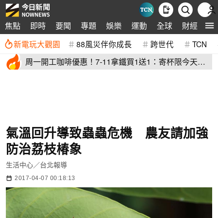
生
焦點
即時
要聞
專題
娛樂
運動
全球
財經
新電玩大觀園
88風災伴你成長
跨世代
TCN
周一開工咖啡優惠！7-11拿鐵買1送1：寄杯限今天
萊爾富買10送10
氣溫回升導致蟲蟲危機 農友請加強
防治荔枝椿象
生活中心／台北報導
2017-04-07 00:18:13