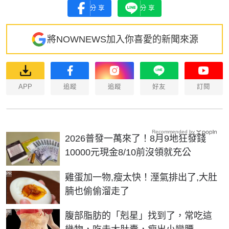
分享
分享
將NOWNEWS加入你喜愛的新聞來源
APP
追蹤
追蹤
好友
訂閱
Recommended by
2026普發一萬來了！8月9地狂發錢
10000元現金8/10前沒領就充公
PR
雞蛋加一物,瘦太快！溼氣排出了,大肚
腩也偷偷溜走了
PR
腹部脂肪的「剋星」找到了，常吃這