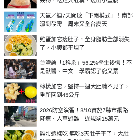
幾物，吃走大肚囊，瘦出小蠻腰
天氣／連7天開啟「下雨模式」！南部
濕到發霉 周末又全台變天
PR
雞蛋加它瘦肚子，全身脂肪全部消失
了，小腹都平坦了
台灣讀「1科系」56.2%學生後悔！不
是獸醫、中文 學霸認了窮又累
PR
檸檬加它，堅持一週大肚腩不見了，
重新回到45公斤
2026防空演習！8/10實施7縣市網路
降速、人車避難 違規罰15萬元
PR
雞蛋這樣吃 連吃3天肚子平了，大肚