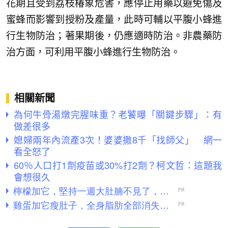
花期且受到荔枝椿象危害，應停止用藥以避免傷及
蜜蜂而影響到授粉及產量，此時可輔以平腹小蜂進
行生物防治；著果期後，仍應適時防治。非農藥防
治方面，可利用平腹小蜂進行生物防治。
相關新聞
為何牛骨湯燉完腥味重？老饕曝「關鍵步驟」：有
做差很多
媳婦兩年內流產3次！婆婆撒8千「找師父」 網一
看全怒了
60％人口打1劑疫苗或30%打2劑？柯文哲：這題我
會想很久