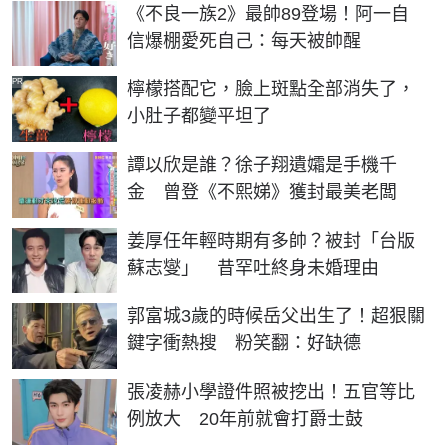
《不良一族2》最帥89登場！阿一自
信爆棚愛死自己：每天被帥醒
PR
檸檬搭配它，臉上斑點全部消失了，
小肚子都變平坦了
譚以欣是誰？徐子翔遺孀是手機千
金 曾登《不熙娣》獲封最美老闆
姜厚任年輕時期有多帥？被封「台版
蘇志燮」 昔罕吐終身未婚理由
郭富城3歲的時候岳父出生了！超狠關
鍵字衝熱搜 粉笑翻：好缺德
張凌赫小學證件照被挖出！五官等比
例放大 20年前就會打爵士鼓