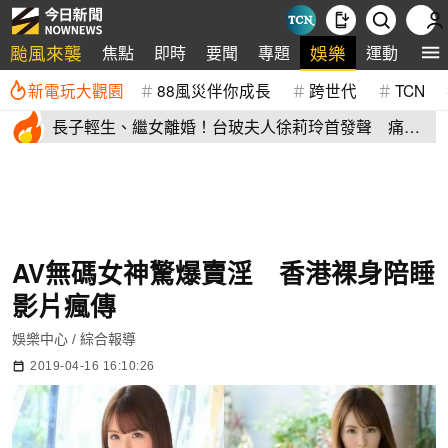
颱風來襲
娛樂
焦點
即時
要聞
專題
運動
全
新電玩大觀園
88風災伴你成長
跨世代
TCN
長子輕生、繼女離婚！台玻夫人徐莉玲首發聲 痛揭
徐子翔逝世真相
AV無碼女神驚爆賣淫 香港裸身陪睡
影片瘋傳
娛樂中心 / 綜合報導
2019-04-16 16:10:26