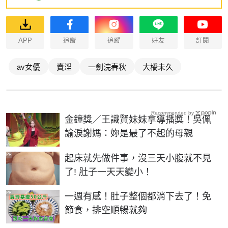
APP
追蹤
追蹤
好友
訂閱
av女優
賣淫
一劍浣春秋
大橋未久
Recommended by
金鐘獎／王識賢妹妹拿導播獎！吳佩
諭淚謝媽：妳是最了不起的母親
PR
起床就先做件事，沒三天小腹就不見
了! 肚子一天天變小！
PR
一週有感！肚子整個都消下去了！免
節食，排空順暢就夠