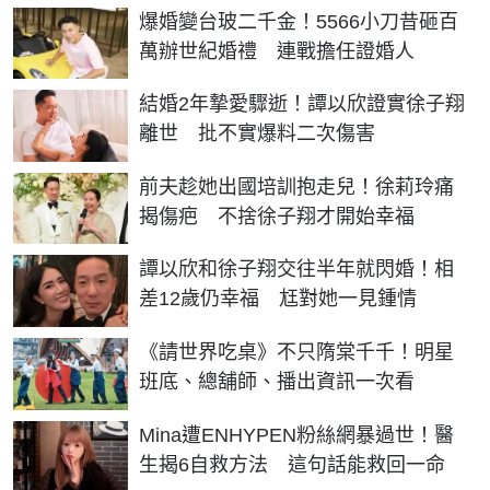
爆婚變台玻二千金！5566小刀昔砸百
萬辦世紀婚禮 連戰擔任證婚人
結婚2年摯愛驟逝！譚以欣證實徐子翔
離世 批不實爆料二次傷害
前夫趁她出國培訓抱走兒！徐莉玲痛
揭傷疤 不捨徐子翔才開始幸福
譚以欣和徐子翔交往半年就閃婚！相
差12歲仍幸福 尪對她一見鍾情
《請世界吃桌》不只隋棠千千！明星
班底、總舖師、播出資訊一次看
Mina遭ENHYPEN粉絲網暴過世！醫
生揭6自救方法 這句話能救回一命