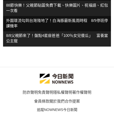
88節快樂！父親節貼圖免費下載、快樂圖片、祝福語、紅包
一次看
外圍環流勾到台灣陸地了！白海豚最新風雨時程 8/9停班停
課機率
8/8父親節來了！盤點4星座爸爸「100％女兒傻瓜」 富養當
公主寵
防詐聲明
免責聲明
隱私權聲明
著作權聲明
會員條款
關於我們
合作提案
追蹤NOWNEWS今日新聞