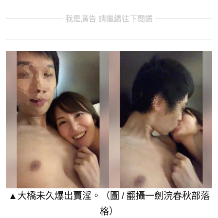
我是廣告 請繼續往下閱讀
▲大橋未久爆出賣淫。（圖 / 翻攝一劍浣春秋部落
格）