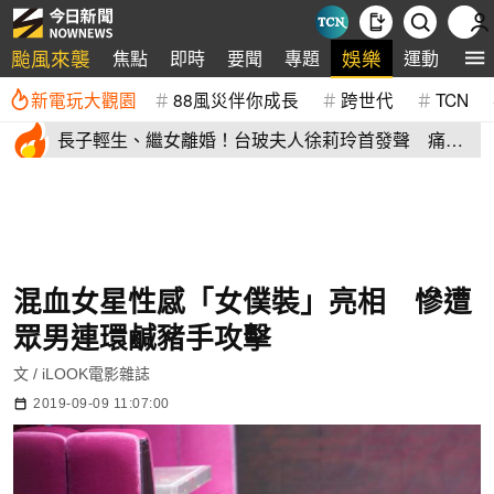
颱風來襲
娛樂
焦點
即時
要聞
專題
運動
全
新電玩大觀園
88風災伴你成長
跨世代
TCN
長子輕生、繼女離婚！台玻夫人徐莉玲首發聲 痛揭
徐子翔逝世真相
混血女星性感「女僕裝」亮相 慘遭
眾男連環鹹豬手攻擊
文 / iLOOK電影雜誌
2019-09-09 11:07:00