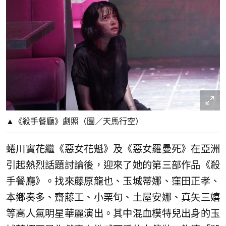
▲《殺手餐廳》劇照（圖／天馬行空）
蜷川實花繼《惡女花魁》及《惡女羅曼死》在亞洲
引起熱烈話題討論後，迎來了她的第三部作品《殺
手餐廳》。找來藤原龍也、玉城蒂娜、窪田正孝、
本鄉奏多、齋藤工、小栗旬、土屋安娜、真矢三嬉
等高人氣明星華麗演出。其中混血模特兒出身的玉