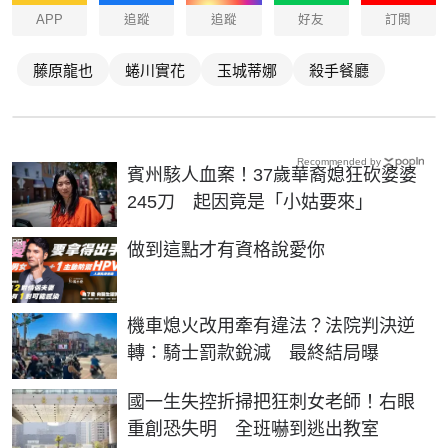
APP
追蹤
追蹤
好友
訂閱
藤原龍也
蜷川實花
玉城蒂娜
殺手餐廳
Recommended by
賓州駭人血案！37歲華裔媳狂砍婆婆
245刀 起因竟是「小姑要來」
PR
做到這點才有資格說愛你
機車熄火改用牽有違法？法院判決逆
轉：騎士罰款銳減 最終結局曝
國一生失控折掃把狂刺女老師！右眼
重創恐失明 全班嚇到逃出教室