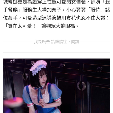
城蒂娜更是為戲穿上性感可愛的女僕裝，飾演「殺
手餐廳」服務生大場加奈子，小心翼翼「服侍」諸
位殺手，可愛造型連導演蜷川實花也忍不住大讚：
「實在太可愛！」讓觀眾大飽眼福。
我是廣告 請繼續往下閱讀