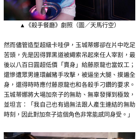
▲《殺手餐廳》劇照（圖／天馬行空）
然而儘管造型超級卡哇伊，玉城蒂娜卻在片中吃足
苦頭，先是因得罪黑道被繩索吊起來任人宰割，最
後以八百日圓超低價「賣身」給藤原龍也當奴工；
還慘遭眾男連環鹹豬手攻擊，被逼坐大腿、摸遍全
身，還得時時應付藤原龍也和各殺手刁鑽的要求。
玉城蒂娜將大場加奈子的無助、無辜發揮到極致，
並坦言：「我自己也有過無法跟人產生連結的無助
時刻，因此對加奈子這個角色非常能感同身受。」