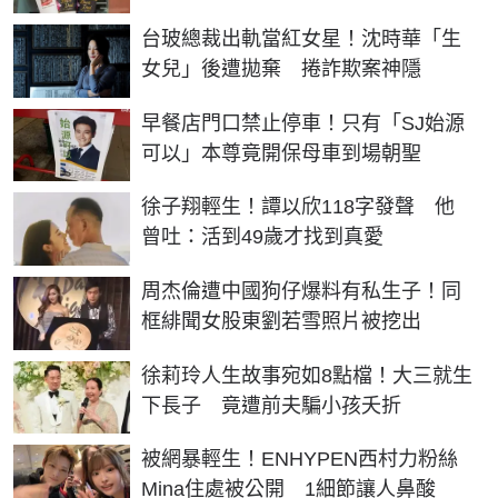
台玻總裁出軌當紅女星！沈時華「生
女兒」後遭拋棄 捲詐欺案神隱
早餐店門口禁止停車！只有「SJ始源
可以」本尊竟開保母車到場朝聖
徐子翔輕生！譚以欣118字發聲 他
曾吐：活到49歲才找到真愛
周杰倫遭中國狗仔爆料有私生子！同
框緋聞女股東劉若雪照片被挖出
徐莉玲人生故事宛如8點檔！大三就生
下長子 竟遭前夫騙小孩夭折
被網暴輕生！ENHYPEN西村力粉絲
Mina住處被公開 1細節讓人鼻酸