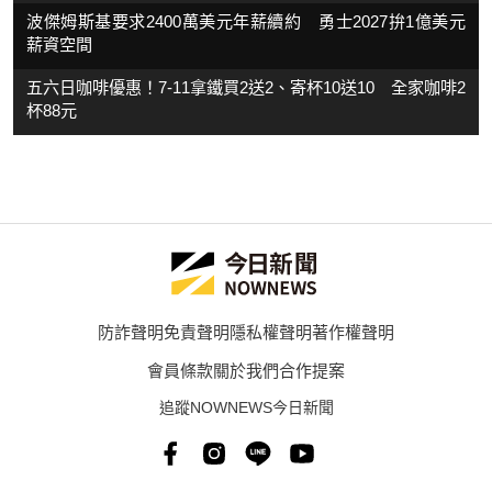
波傑姆斯基要求2400萬美元年薪續約 勇士2027拚1億美元
薪資空間
五六日咖啡優惠！7-11拿鐵買2送2、寄杯10送10 全家咖啡2
杯88元
防詐聲明
免責聲明
隱私權聲明
著作權聲明
會員條款
關於我們
合作提案
追蹤NOWNEWS今日新聞