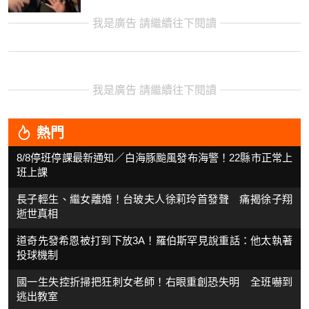
我是廣告 請繼續往下閱讀
我是廣告 請繼續往下閱讀
熱門
8/8停班停課最新通知／白海豚颱風發布海警！22縣市正常上
班上課
長子輕生、繼女離婚！台玻夫人徐莉玲首發聲 痛揭徐子翔
逝世真相
道奇先發希恩被打到下放3A！羅伯斯罕見說重話：他太執著
投球機制
國一生失控折掃把狂刺女老師！右眼重創恐失明 全班嚇到
逃出教室