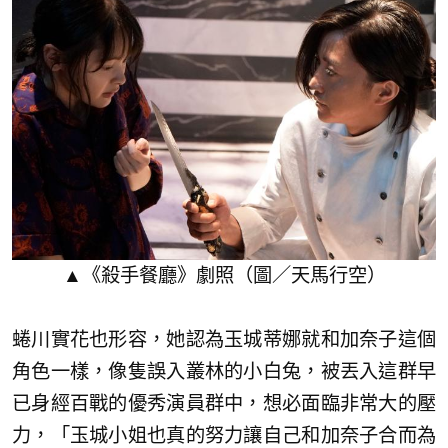
▲《殺手餐廳》劇照（圖／天馬行空）
蜷川實花也形容，她認為玉城蒂娜就和加奈子這個
角色一樣，像隻誤入叢林的小白兔，被丟入這群早
已身經百戰的優秀演員群中，想必面臨非常大的壓
力，「玉城小姐也真的努力讓自己和加奈子合而為