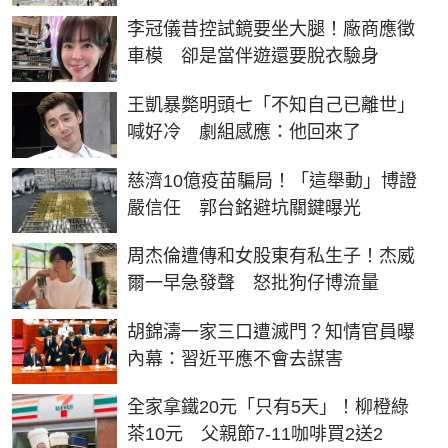
李冠儀昔控試鏡要坐大腿！廠商應徵
車模 卻是當伴遊還要脫衣驗身
王凱暴斃明頭七「不知自己已離世」
喊好冷 劇組感應：他回來了
慈濟10億疫苗騙局！「這舉動」博證
嚴信任 郭台銘避坑關鍵曝光
周杰倫遭傳和女股東有私生子！杰威
爾一早急發聲 怒批狗仔博流量
胡錦濤一家三口遭滅門？知情官員曝
內幕：習近平應不會去謀害
全家拿鐵20元「只有5天」！柳橙綠
茶10元 父親節7-11咖啡買2送2