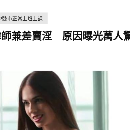
22縣市正常上班上課
律師兼差賣淫 原因曝光萬人