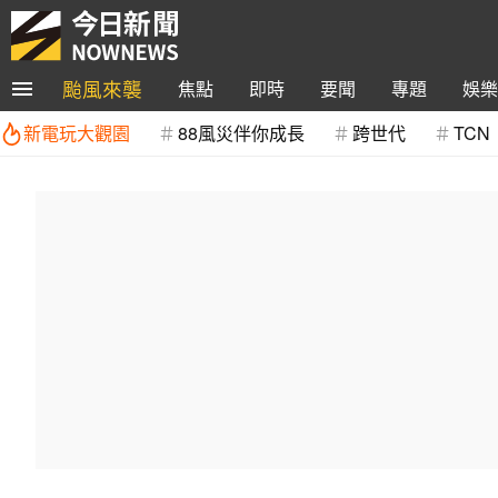
颱風來襲
焦點
即時
要聞
專題
娛樂
新電玩大觀園
88風災伴你成長
跨世代
TCN