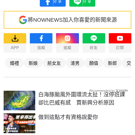
分享
分享
將NOWNEWS加入你喜愛的新聞來源
APP
追蹤
追蹤
好友
訂閱
婚禮
新娘
前女友
渣男
顏值
新郎
交
Recommended by
白海豚颱風外圍環流太扯！沒停班課
卻比巴威有感 賈新興分析原因
PR
做到這點才有資格說愛你