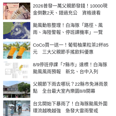
2026普發一萬父親節發錢！10000現
金倒數2天、錯過充公 資格速看
颱風動態整理！白海豚「路徑、風
雨、海陸警報、停班課機率」一覽
CoCo買一送一！葡萄柚果粒茶2杯85
元 三大父親節手搖飲料優惠
8/9停班停課「7縣市」達標！白海豚
颱風風雨預報 新北、台中入列
父親節下雨去哪玩？22縣市免淋雨景
點 全台最大室內樂園8/8開幕
台北開始下暴雨了！白海豚颱風外圍
環流越晚越強 急發大雷雨警戒