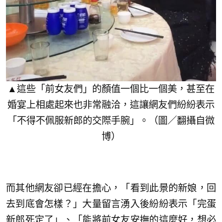
▲這些「前女友們」的顏值一個比一個美，甚至在
婚宴上相處起來也非常融洽，這讓網友們紛紛表示
「不得不佩服新郎的交際手腕」。（圖／翻攝自微
博）
而其他網友卻已經在擔心，「看到此景的新娘，回
去到底會怎樣？」大量留言湧入後紛紛表示「完蛋
新郎死定了」、「能將前女友安撫的這麼好，想必