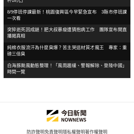
杯18元」
8/9停班停課最新！桃園復興區今早緊急宣布 3縣市停班課
一次看
突猝逝死因成謎！肥大叔暴瘦遭猜抱病工作 團隊宣布開直
播揭真相
純棉衣服流汗為什麼臭爆？苦主哭這材質才魔王 專家：重
磅三倍臭
白海豚颱風動態整理！「風雨趨緩、警報解除、登陸中國」
時間一覽
防詐聲明
免責聲明
隱私權聲明
著作權聲明