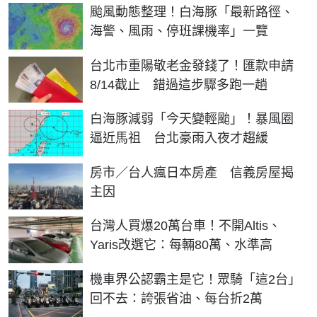
颱風動態整理！白海豚「最新路徑、
海警、風雨、停班課機率」一覽
台北市重陽敬老金發錢了！匯款申請
8/14截止 錯過這步驟多跑一趟
白海豚減弱「今天變輕颱」！暴風圈
逼近馬祖 台北豪雨入夜才趨緩
房市／台人瘋日本房產 信義房屋揭
主因
台灣人買爆20萬台車！不開Altis、
Yaris改選它：每輛80萬、水準高
機車界公認霸主是它！眾騎「這2台」
回不去：誇張省油、每台折2萬