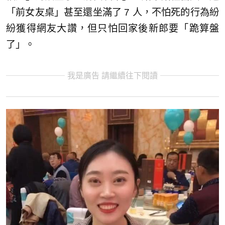
「前女友桌」甚至還坐滿了 7 人，不怕死的行為紛
紛獲得網友大讚，但只怕回家後新郎要「跪算盤
了」。
我是廣告 請繼續往下閱讀