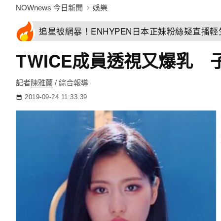
NOWnews 今日新聞
娛樂
追星被網暴！ENHYPEN日本正妹粉絲疑直播
TWICE成員透視又爆乳
記者
陳雅蘭
/ 綜合報導
2019-09-24 11:33:39