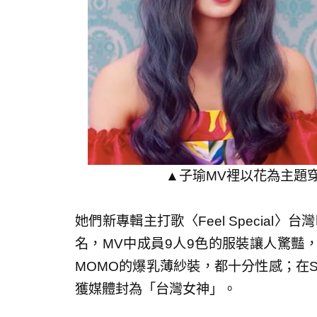
▲子瑜MV裡以花為主題穿搭
她們新專輯主打歌〈Feel Special
名，MV中成員9人9色的服裝讓人驚豔
MOMO的爆乳薄紗裝，都十分性感；在S
獲媒體封為「台灣女神」。