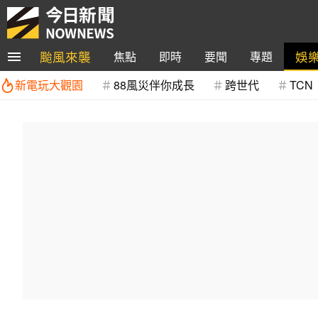
颱風來襲
娛
焦點
即時
要聞
專題
新電玩大觀園
88風災伴你成長
跨世代
TCN