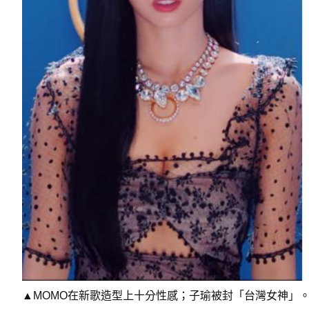
▲MOMO在新歌造型上十分性感；子瑜被封「台灣女神」。（圖／TW