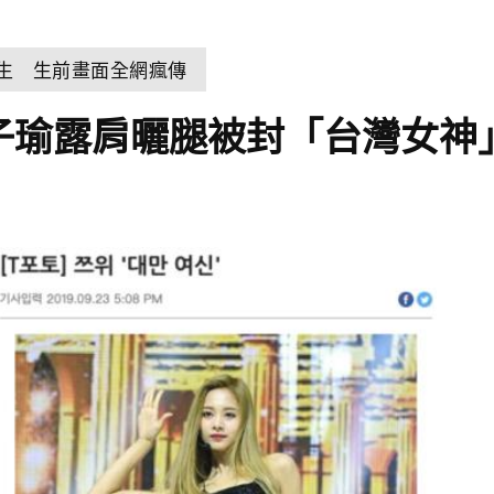
輕生 生前畫面全網瘋傳
 子瑜露肩曬腿被封「台灣女神