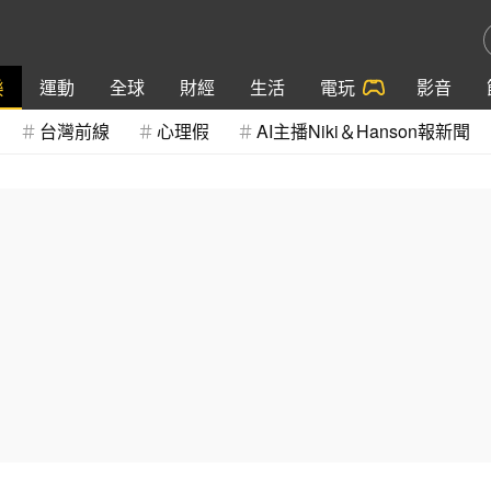
樂
運動
全球
財經
生活
電玩
影音
台灣前線
心理假
AI主播Niki＆Hanson報新聞