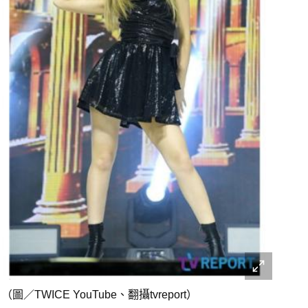
ICE YouTube、翻攝tvreport）