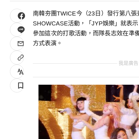
南韓夯團TWICE今（23日）發行第八張迷
SHOWCASE活動，「JYP娛樂」就表
參加這次的打歌活動，而隊長志效在準
方式表演。
我是廣告