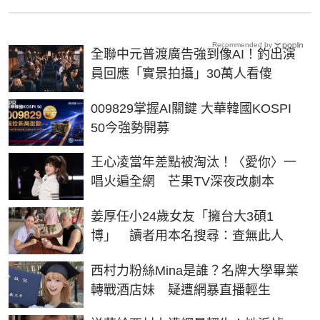
Recommended by
全聯中元普渡廣告強到像AI！釣出演
員回應「實景拍攝」30萬人看傻
PR
009829掌握AI關鍵 大華韓國KOSPI
50今強勢開募
王心凌當年差點被淘汰！〈愛你〉一
唱火遍全網 芒果TV深夜改劇本
姜厚任小24歲女友「擁台大3碩1
博」 讀者用本名搜尋：查無此人
西村力粉絲Mina是誰？名牌大學畢業
轉戰酒店妹 疑遭網暴直播輕生