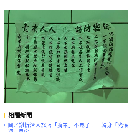
相關新聞
圖／謝忻潛入旅店「胸罩」不見了！ 轉身「光溜
溜」見客