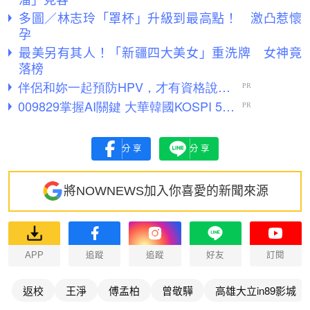
多圖／林志玲「罩杯」升級到最高點！ 激凸惹懷
孕
最美另有其人！「新疆四大美女」重洗牌 女神竟
落榜
分享
分享
將NOWNEWS加入你喜愛的新聞來源
APP
追蹤
追蹤
好友
訂閱
返校
王淨
傅孟柏
曾敬驊
高雄大立in89影城