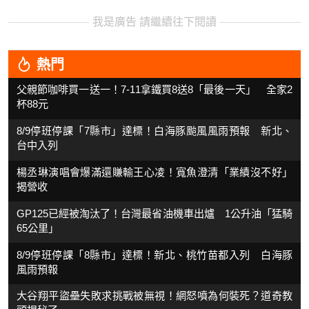
我是廣告 請繼續往下閱讀
熱門
父親節咖啡買一送一！7-11拿鐵買8送8「最後一天」 全家2
杯88元
8/9停班停課「7縣市」達標！白海豚颱風風雨預報 新北、
台中入列
楊丞琳演唱會爆滿還賺輸王心凌！寬魚澄清「業績沒不好」
揭營收
GP125已經被淘汰了！台灣最省油機車出爐 1公升油「猛騎
65公里」
8/9停班停課「8縣市」達標！新北、桃竹苗都入列 白海豚
風雨預報
大谷翔平盜壘失敗求挑戰被無視！網怒噴為何裝死？道奇教