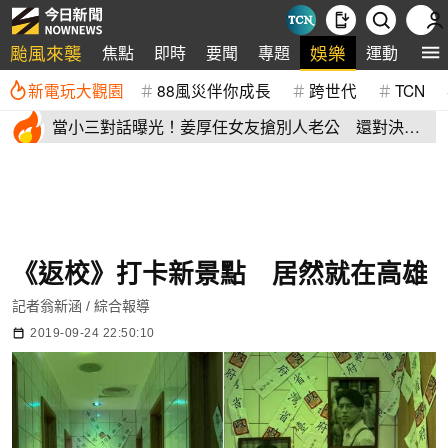
颱風來襲
娛樂
焦點
即時
要聞
專題
運動
全
新電玩大觀園
88風災伴你成長
跨世代
TCN
當小三對話曝光！姜厚任女友搶別人老公 還對決正
宮女兒開酸騷貨
《返校》打卡新景點 居然就在高雄
記者翁新涵 / 綜合報導
2019-09-24 22:50:10