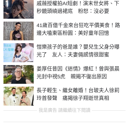
戚薇授權拍AI短劇！演末世女將、下
秒鏡頭繞過裙底 粉怒：沒必要
41歲百億千金來台狂吃平價美食！路
邊大嗑東區粉圓：美好童年回憶
愷樂孩子的爸是誰？嬰兒生父身分曝
光了 友人：夫妻倆感情很甜蜜
姜厚任昔因《迷情》爆紅！曾與張晨
光封中視5虎 親揭不復出原因
長子輕生、繼女離婚！台玻夫人徐莉
玲首發聲 痛揭徐子翔逝世真相
我是廣告 請繼續往下閱讀