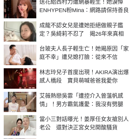
送花給西村力遭網暴輕生！她淚悼
ENHYPEN粉Mina：網路請保持善良
成龍不認女兒是遭她拒絕做親子鑑
定？吳綺莉不忍了 揭26年來真相
台玻夫人長子輕生亡！她揭原因「家
庭不幸」遭兒媳打臉：從來不信
林志玲兒子首度出現！AKIRA演出爆
感人橋段 寶貝萌喊爸爸我愛你
艾薇熱戀吳霏「遭控介入曾薀帆感
情」！男方霸氣護愛：我沒有劈腿
當小三對話曝光！姜厚任女友搶別人
老公 還對決正宮女兒開酸騷貨