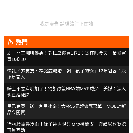
我是廣告 請繼續往下閱讀
熱門
周一開工咖啡優惠！7-11拿鐵買1送1：寄杯限今天 萊爾富
買10送10
快訊／方志友、楊銘威離婚！謝「孩子的爸」12年包容：永
遠是家人
騎士不要庫明加了！預計改簽NBA前MVP威少 美媒：湖人
也已經攤牌
星巴克買一送一有星冰樂！大杯55元起優惠菜單 MOLLY新
品今開賣
徐莉玲被轟冷血！徐子翔過世只問喪禮開支 與譚以欣婆媳
再無互動