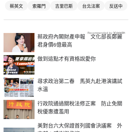
蔡英文
索羅門
吉里巴斯
台北法案
反送中
Recommended by
蔡政府內閣財產申報 文化部長鄭麗
君身價6億最高
PR
做到這點才有資格說愛你
尋求政治第二春 馬英九赴港演講試
水溫
行政院通過關稅法修正案 防止免關
稅優惠遭濫用
美對台六大保證首列國會決議案 外