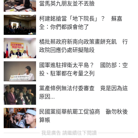
當馬英九朋友並不丟臉
柯建銘搶當「地下院長」？ 蘇嘉
全：你們都誤會他了
橘批蔡政府新南向政策畫餅充飢 行
政院回應仍處研擬階段
國軍進駐捍衛太平島？ 國防部：空
投、駐軍都在考量之列
黨產條例無法付委審查 竟是因為這
原因...
民國黨挺華航罷工促協商 籲勿秋後
算帳
我是廣告 請繼續往下閱讀