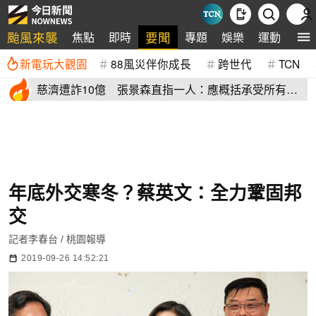
颱風來襲
要聞
焦點
即時
專題
娛樂
運動
全
新電玩大觀園
88風災伴你成長
跨世代
TCN
慈濟遭詐10億 張景森直指一人：應概括承受所有責
任辭職下台
年底外交寒冬？蔡英文：全力鞏固邦
交
記者李春台 / 桃園報導
2019-09-26 14:52:21