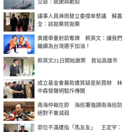
交部：感謝與歡迎
議事人員淋雨替立委撐傘惹議 蘇嘉
全：該拋棄就拋棄
奧運舉重射箭奪牌 蔡英文：讓我們
繼續為台灣選手加油！
蔡英文21日開始謝票 首站高雄市
成立基金會募款遭質疑是新買辦 林
中森發聲明駁斥傳聞
南海仲裁在即 海巡署強調南海巡防
絕對不會減弱
郭位不滿遭指「馬友友」 王定宇：