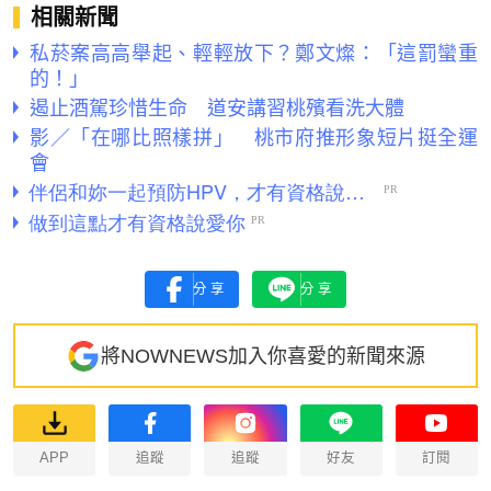
相關新聞
私菸案高高舉起、輕輕放下？鄭文燦：「這罰蠻重
的！」
遏止酒駕珍惜生命 道安講習桃殯看洗大體
影／「在哪比照樣拼」 桃市府推形象短片挺全運
會
分享
分享
將NOWNEWS加入你喜愛的新聞來源
APP
追蹤
追蹤
好友
訂閱