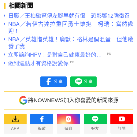
相關新聞
日職／王柏融驚傳左腳早就有傷 恐影響12強徵召
NBA／若伊古達拉重回勇士懷抱 柯瑞：當然歡
迎！
NBA／英雄惜英雄！魔獸：格林是個混蛋 但他啟
發了我
分享
分享
將NOWNEWS加入你喜愛的新聞來源
APP
追蹤
追蹤
好友
訂閱