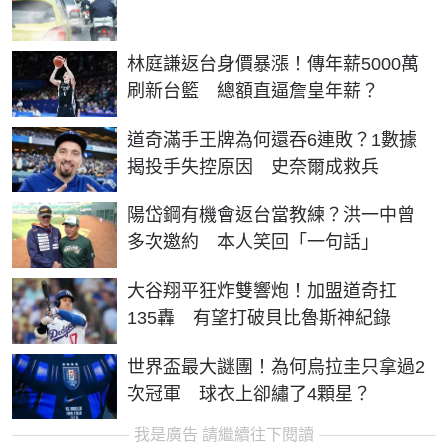
林庭謙返台身價暴漲！傳年薪5000萬
刷新台籃 總額直逼詹皇年薪？
道奇滿手王牌為何還吞6連敗？1數據
揭投手失控原因 史奈爾成救兵
陽岱鋼有機會返台當教練？洪一中曾
多次邀約 本人笑回「一句話」
大谷翔平狂炸雙響炮！加盟道奇扛
135轟 有望打破貝比魯斯神紀錄
世界盃最大謎團！為何烏拉圭只拿過2
次冠軍 球衣上卻繡了4顆星？
我是廣告 請繼續往下閱讀