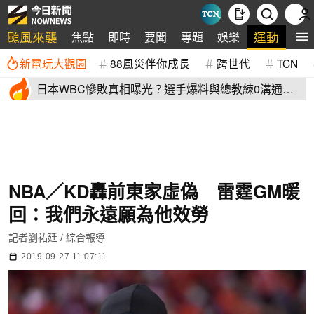
颱風來襲
運動
焦點
即時
要聞
專題
娛樂
全
新電玩大觀園
88風災伴你成長
跨世代
TCN
日本WBC慘敗真相曝光？選手爆料與總教練0溝通
連大谷翔平都吐槽
NBA／KD轟前東家虛偽 雷霆GM暖
回：我們永遠願為他效勞
記者劉祐廷 / 綜合報導
2019-09-27 11:07:11