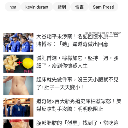
nba
kevin durant
籃網
雷霆
Sam Presti
Recommended by
大谷翔平未涉案！名記回憶水原一平
賭博案：「她」逼道奇做出回應
PR
減肥首選，檸檬加它，堅持一週，腰
細了，瘦到你懷疑人生
PR
起床就先做件事，沒三天小腹就不見
了! 肚子一天天變小！
道奇砸3百大新秀搶史庫柏惹眾怒！美
媒反嗆對手沒膽：明明能阻止
PR
腹部脂肪的「剋星」找到了，常吃這