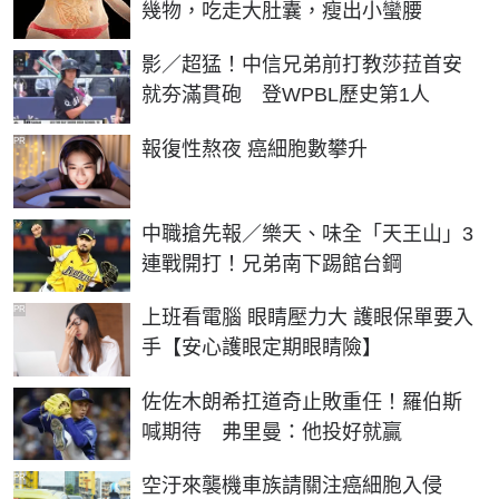
幾物，吃走大肚囊，瘦出小蠻腰
影／超猛！中信兄弟前打教莎菈首安
就夯滿貫砲 登WPBL歷史第1人
PR
報復性熬夜 癌細胞數攀升
中職搶先報／樂天、味全「天王山」3
連戰開打！兄弟南下踢館台鋼
PR
上班看電腦 眼睛壓力大 護眼保單要入
手【安心護眼定期眼睛險】
佐佐木朗希扛道奇止敗重任！羅伯斯
喊期待 弗里曼：他投好就贏
PR
空汙來襲機車族請關注癌細胞入侵