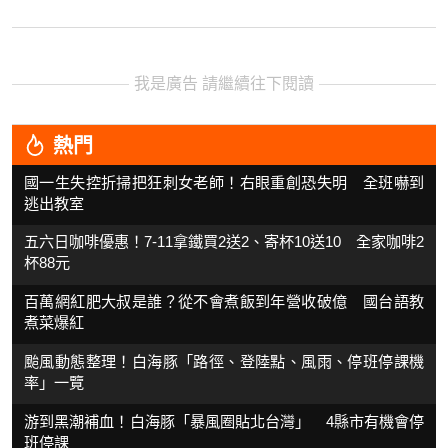
我是廣告 請繼續往下閱讀
熱門
國一生失控折掃把狂刺女老師！右眼重創恐失明 全班嚇到
逃出教室
五六日咖啡優惠！7-11拿鐵買2送2、寄杯10送10 全家咖啡2
杯88元
百萬網紅肥大叔是誰？從不會煮飯到年營收破億 國台語教
煮菜爆紅
颱風動態整理！白海豚「路徑、登陸點、風雨、停班停課機
率」一覽
游到黑潮補血！白海豚「暴風圈貼北台灣」 4縣市有機會停
班停課