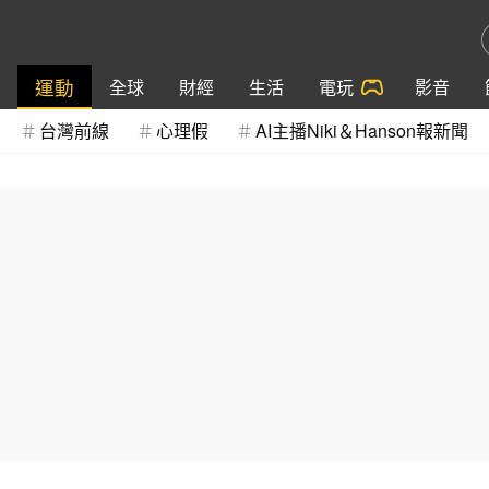
運動
全球
財經
生活
電玩
影音
台灣前線
心理假
AI主播Niki＆Hanson報新聞