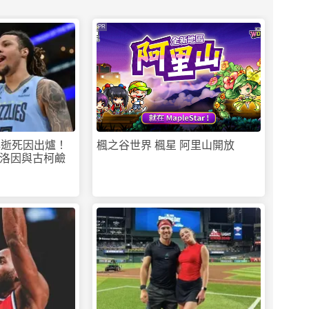
PR
猝逝死因出爐！
楓之谷世界 楓星 阿里山開放
洛因與古柯鹼