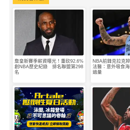
詹皇新賽季薪資曝光！重砍92.6%
NBA前鋒克拉克
創NBA歷史紀錄 排名聯盟第298
法醫：意外吸食海
名
過量
PR