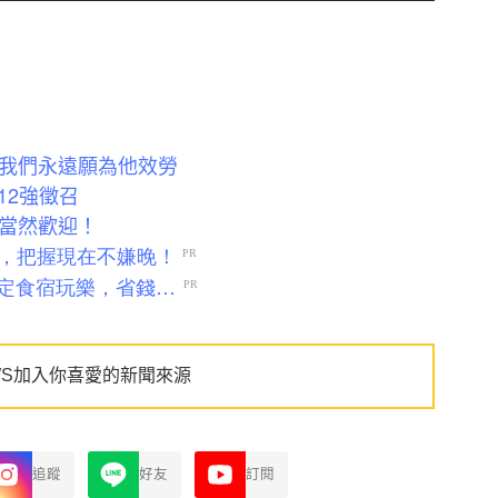
：我們永遠願為他效勞
12強徵召
：當然歡迎！
WS加入你喜愛的新聞來源
追蹤
好友
訂閱