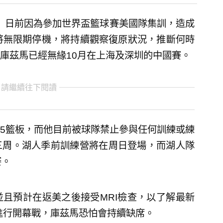
茲馬）日前因為參加世界盃籃球賽美國隊集訓，造成
將無限期停機，將持續觀察復原狀況，推斷何時
庫茲馬已經無緣10月在上海及深圳的中國賽。
 請繼續往下閱讀
5.5籃板，而他目前被球隊禁止參與任何訓練或練
三周。湖人季前訓練營將在周日登場，而湖人隊
賽。
且預計在返美之後接受MRI檢查，以了解最新
艇進行開幕戰，庫茲馬恐怕會持續缺席。