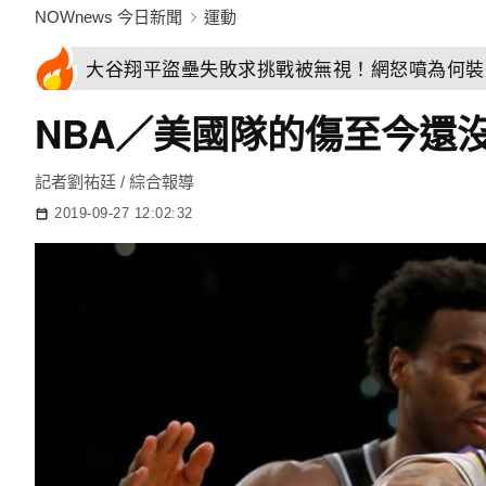
NOWnews 今日新聞
運動
大谷翔平盜壘失敗求挑戰被無視！網怒噴為何裝
NBA／美國隊的傷至今還
記者劉祐廷 / 綜合報導
2019-09-27 12:02:32