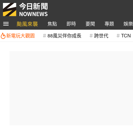
颱風來襲
焦點
即時
要聞
專題
娛樂
新電玩大觀園
88風災伴你成長
跨世代
TCN