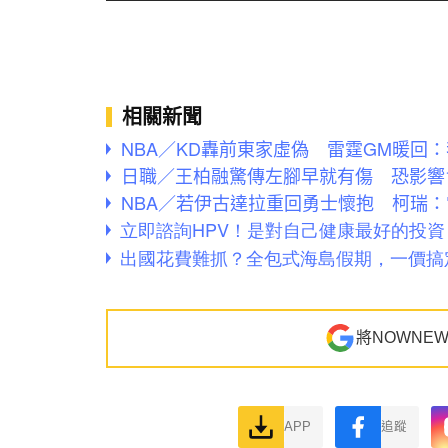
相關新聞
NBA／KD轟前東家虛偽 雷霆GM暖回
日職／王柏融驚傳左腳早就有傷 恐影響
NBA／若伊古達拉重回勇士懷抱 柯瑞
將NOWNE
APP
追蹤