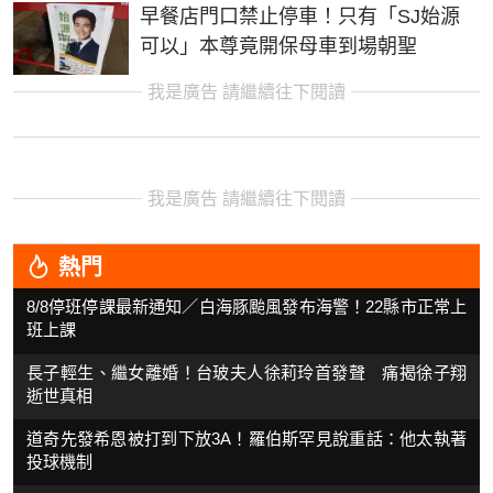
早餐店門口禁止停車！只有「SJ始源
可以」本尊竟開保母車到場朝聖
我是廣告 請繼續往下閱讀
我是廣告 請繼續往下閱讀
熱門
8/8停班停課最新通知／白海豚颱風發布海警！22縣市正常上
班上課
長子輕生、繼女離婚！台玻夫人徐莉玲首發聲 痛揭徐子翔
逝世真相
道奇先發希恩被打到下放3A！羅伯斯罕見說重話：他太執著
投球機制