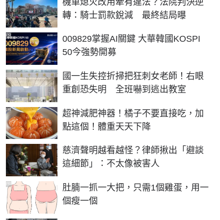
機車熄火改用牽有違法？法院判決逆
轉：騎士罰款銳減 最終結局曝
PR
009829掌握AI關鍵 大華韓國KOSPI
50今強勢開募
國一生失控折掃把狂刺女老師！右眼
重創恐失明 全班嚇到逃出教室
PR
超神減肥神器！橘子不要直接吃，加
點這個！體重天天下降
慈濟聲明越看越怪？律師揪出「避談
這細節」：不太像被害人
PR
肚腩一抓一大把，只需1個雞蛋，用一
個瘦一個