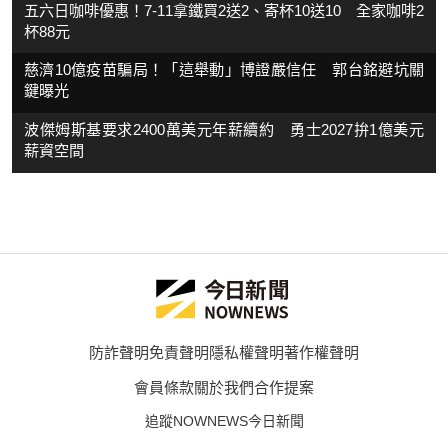
五六日咖啡優惠！7-11拿鐵買2送2、寄杯10送10 全家咖啡2
杯88元
慈濟10億疫苗騙局！「這舉動」博證嚴信任 郭台銘避坑關
鍵曝光
波傑姆斯基要求2400萬美元年薪續約 勇士2027拚1億美元
薪資空間
防詐聲明
免責聲明
隱私權聲明
著作權聲明
會員條款
關於我們
合作提案
追蹤NOWNEWS今日新聞