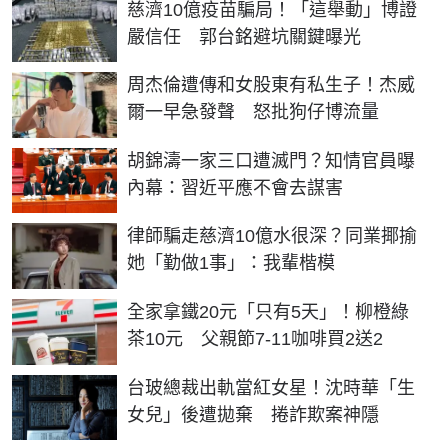
慈濟10億疫苗騙局！「這舉動」博證
嚴信任 郭台銘避坑關鍵曝光
周杰倫遭傳和女股東有私生子！杰威
爾一早急發聲 怒批狗仔博流量
胡錦濤一家三口遭滅門？知情官員曝
內幕：習近平應不會去謀害
律師騙走慈濟10億水很深？同業揶揄
她「勤做1事」：我輩楷模
全家拿鐵20元「只有5天」！柳橙綠
茶10元 父親節7-11咖啡買2送2
台玻總裁出軌當紅女星！沈時華「生
女兒」後遭拋棄 捲詐欺案神隱