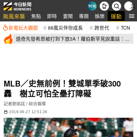
颱風來襲
運動
焦點
即時
要聞
專題
娛樂
全
新電玩大觀園
88風災伴你成長
跨世代
TCN
道奇先發希恩被打到下放3A！羅伯斯罕見說重話：他
太執著投球機制
MLB／史無前例！雙城單季破300
轟 樹立可怕全壘打障礙
記者劉祐廷 / 綜合報導
2019-09-27 12:51:26