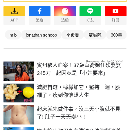
APP
追蹤
追蹤
好友
訂閱
mlb
jonathan schoop
季後賽
雙城隊
300轟
Recommended by
賓州駭人血案！37歲華裔媳狂砍婆婆
245刀 起因竟是「小姑要來」
PR
減肥首選，檸檬加它，堅持一週，腰
細了，瘦到你懷疑人生
PR
起床就先做件事，沒三天小腹就不見
了! 肚子一天天變小！