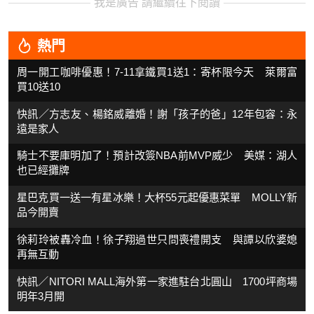
我是廣告 請繼續往下閱讀
熱門
周一開工咖啡優惠！7-11拿鐵買1送1：寄杯限今天 萊爾富
買10送10
快訊／方志友、楊銘威離婚！謝「孩子的爸」12年包容：永
遠是家人
騎士不要庫明加了！預計改簽NBA前MVP威少 美媒：湖人
也已經攤牌
星巴克買一送一有星冰樂！大杯55元起優惠菜單 MOLLY新
品今開賣
徐莉玲被轟冷血！徐子翔過世只問喪禮開支 與譚以欣婆媳
再無互動
快訊／NITORI MALL海外第一家進駐台北圓山 1700坪商場
明年3月開