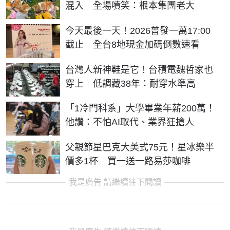
混入 全場噴笑：根本集團老大
今天最後一天！2026普發一萬17:00
截止 全台8地現金加碼倒數速看
台灣人新神鞋是它！台積電魏哲家也
穿上 低調藏38年：耐穿水準高
「1冷門科系」大學畢業年薪200萬！
他讚：不怕AI取代、業界狂搶人
父親節星巴克大美式75元！星冰樂半
價多1杯 買一送一路易莎咖啡
我是廣告 請繼續往下閱讀