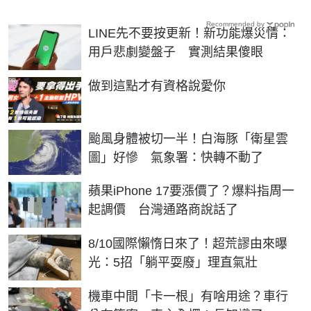
Recommended by
LINE先不要按更新！新功能爆災情：
用戶悲劇變盤子 實測結果傻眼
PR
做到這點才有資格說愛你
颱風身體被切一半！白海豚「衛星雲
圖」好慘 氣象署：快轉不動了
蘋果iPhone 17要漲價了？爆料指周一
起調價 台灣通路商說話了
8/10國際懶惰日來了！超荒謬由來曝
光：5招「躺平耍廢」理直氣壯
機車中間「卡一根」有啥用途？車行