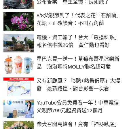
公布答案 車主全愣：長知識了
8/8父親節到了！代表之花「石斛蘭」
花語、正確讀音：不叫石角蘭
電機、資工輸了！台大「最搶科系」
報名倍率飆26倍 黃仁勳也看好
星巴克買一送一！草莓布蕾星冰樂新
品 泡泡瑪特MOLLY聯名超可愛
又有新颱風？「3颱+熱帶低壓」大爆
發 最新路徑、對台影響一次看
YouTube會員免費看一年！中華電信
父親節799元起資費送12個月
柴犬召開高峰會！竟有「神祕臥底」