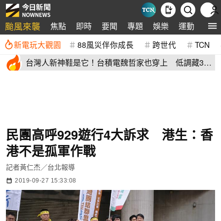
颱風來襲
焦點
即時
要聞
專題
娛樂
運動
全球
新電玩大觀園
88風災伴你成長
跨世代
TCN
台灣人新神鞋是它！台積電魏哲家也穿上 低調藏38
年：超輕水準高
民團高呼929遊行4大訴求 港生：香
港不是孤軍作戰
記者黃仁杰／台北報導
2019-09-27 15:33:08