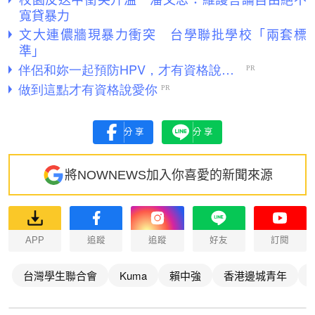
寬貸暴力
文大連儂牆現暴力衝突 台學聯批學校「兩套標
準」
分享
分享
將NOWNEWS加入你喜愛的新聞來源
APP
追蹤
追蹤
好友
訂閱
台灣學生聯合會
Kuma
賴中強
香港邊城青年