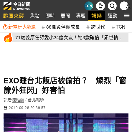
颱風來襲
娛樂
焦點
即時
要聞
專題
運動
全
新電玩大觀園
88風災伴你成長
跨世代
TCN
71歲姜厚任認愛小24歲女友！她3歲確信「累世情
緣」小一寫信示愛
EXO睡台北飯店被偷拍？ 燦烈「窗
簾外狂閃」好害怕
記者
陳雅蘭
/ 台北報導
2019-09-28 20:39:57