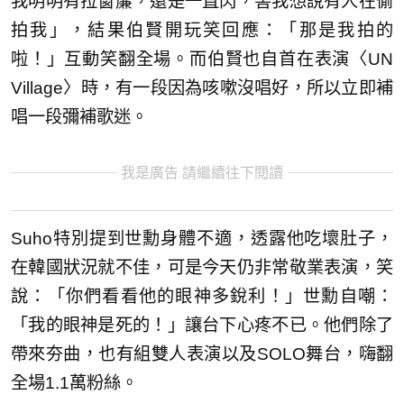
我明明有拉窗簾，還是一直閃，害我想說有人在偷
拍我」，結果伯賢開玩笑回應：「那是我拍的
啦！」互動笑翻全場。而伯賢也自首在表演〈UN
Village〉時，有一段因為咳嗽沒唱好，所以立即補
唱一段彌補歌迷。
我是廣告 請繼續往下閱讀
Suho特別提到世勳身體不適，透露他吃壞肚子，
在韓國狀況就不佳，可是今天仍非常敬業表演，笑
說：「你們看看他的眼神多銳利！」世勳自嘲：
「我的眼神是死的！」讓台下心疼不已。他們除了
帶來夯曲，也有組雙人表演以及SOLO舞台，嗨翻
全場1.1萬粉絲。