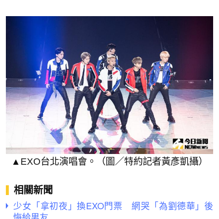
▲EXO台北演唱會。（圖／特約記者黃彥凱攝）
相關新聞
少女「拿初夜」換EXO門票 網哭「為劉德華」後
悔給男友