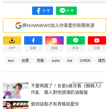
分享
分享
將NOWNEWS加入你喜愛的新聞來源
APP
追蹤
追蹤
好友
訂閱
exo
伯賢
世勳
suho
kai
CHEN
燦烈
Recommended by
不要再踢了！女星6歲兒看《蜘蛛人》
作亂 路人對他頭澆奶油報復
PR
做到這點才有資格說愛你