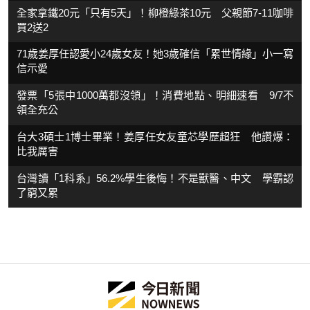
全家拿鐵20元「只有5天」！柳橙綠茶10元 父親節7-11咖啡
買2送2
71歲姜厚任認愛小24歲女友！她3歲確信「累世情緣」小一寫
信示愛
發票「5張中1000萬都沒領」！消費地點、明細速看 9/7不
領全充公
台大3碩士1博士畢業！姜厚任女友童芯學歷超狂 他讚爆：
比我厲害
台灣讀「1科系」56.2%學生後悔！不是獸醫、中文 學霸認
了窮又累