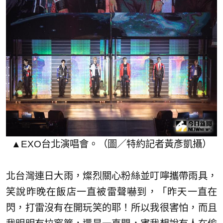
▲EXO台北演唱會。（圖／特約記者黃彥凱攝）
北台灣連日大雨，燦烈關心粉絲並叮嚀攜帶雨具，
笑說昨晚在飯店一直被雷聲嚇到，「昨天一直在
閃，打雷沒有在開玩笑的耶！所以我很害怕，而且