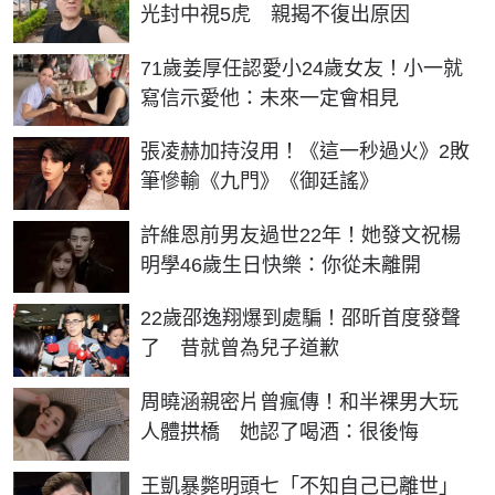
光封中視5虎 親揭不復出原因
71歲姜厚任認愛小24歲女友！小一就
寫信示愛他：未來一定會相見
張凌赫加持沒用！《這一秒過火》2敗
筆慘輸《九門》《御廷謠》
許維恩前男友過世22年！她發文祝楊
明學46歲生日快樂：你從未離開
22歲邵逸翔爆到處騙！邵昕首度發聲
了 昔就曾為兒子道歉
周曉涵親密片曾瘋傳！和半裸男大玩
人體拱橋 她認了喝酒：很後悔
王凱暴斃明頭七「不知自己已離世」