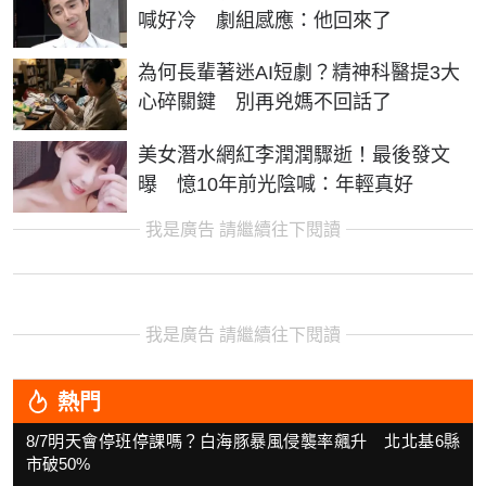
喊好冷 劇組感應：他回來了
為何長輩著迷AI短劇？精神科醫提3大
心碎關鍵 別再兇媽不回話了
美女潛水網紅李潤潤驟逝！最後發文
曝 憶10年前光陰喊：年輕真好
我是廣告 請繼續往下閱讀
我是廣告 請繼續往下閱讀
熱門
8/7明天會停班停課嗎？白海豚暴風侵襲率飆升 北北基6縣
市破50%