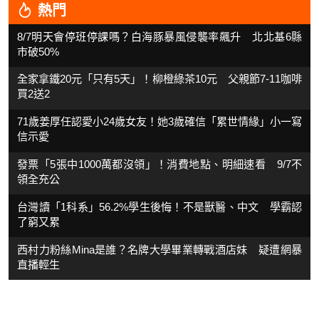
熱門
8/7明天會停班停課嗎？白海豚暴風侵襲率飆升 北北基6縣
市破50%
全家拿鐵20元「只有5天」！柳橙綠茶10元 父親節7-11咖啡
買2送2
71歲姜厚任認愛小24歲女友！她3歲確信「累世情緣」小一寫
信示愛
發票「5張中1000萬都沒領」！消費地點、明細速看 9/7不
領全充公
台灣讀「1科系」56.2%學生後悔！不是獸醫、中文 學霸認
了窮又累
西村力粉絲Mina是誰？名牌大學畢業轉戰酒店妹 疑遭網暴
直播輕生