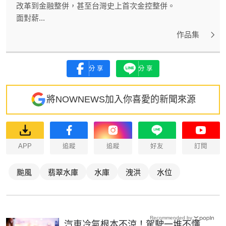
改革到金融整併，甚至台灣史上首次金控整併。
面對薪...
作品集
分享
分享
將NOWNEWS加入你喜愛的新聞來源
APP
追蹤
追蹤
好友
訂閱
颱風
翡翠水庫
水庫
洩洪
水位
Recommended by
汽車冷氣根本不涼！駕駛一堆不懂