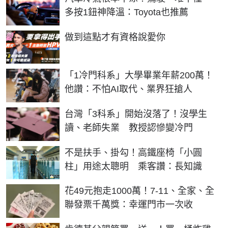
多按1鈕神降溫：Toyota也推薦
PR
做到這點才有資格說愛你
「1冷門科系」大學畢業年薪200萬！
他讚：不怕AI取代、業界狂搶人
台灣「3科系」開始沒落了！沒學生
讀、老師失業 教授認慘變冷門
不是扶手、掛勾！高鐵座椅「小圓
柱」用途太聰明 乘客讚：長知識
花49元抱走1000萬！7-11、全家、全
聯發票千萬獎：幸運門市一次收