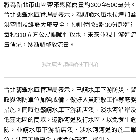
將為新北市山區帶來總降雨量約300至500毫米。
台北翡翠水庫管理局表示，為調節水庫水位增加蓄
洪空間及維護大壩安全，預計傍晚5點30分起進行
每秒310立方公尺調節性放水，未來並視上游進流
量情況，逐漸調整放流量。
我是廣告 請繼續往下閱讀
台北翡翠水庫管理局表示，已請水庫下游防災、警
政與消防單位加強戒備，做好人員疏散工作等應變
措施。同時也籲請水庫下游新店溪、淡水河沿岸及
低窪地區的民眾，遠離河道及行水區，以免發生危
險，並請水庫下游新店溪、淡水河河道的施工單
位，注意工地安全，避免妨礙河川通洪。