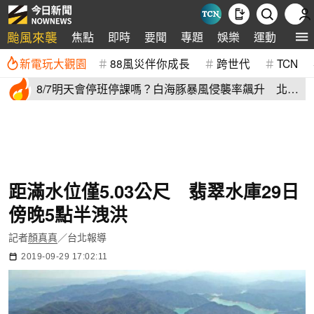
颱風來襲
焦點
即時
要聞
專題
娛樂
運動
全球
新電玩大觀園
88風災伴你成長
跨世代
TCN
8/7明天會停班停課嗎？白海豚暴風侵襲率飆升 北北
基6縣市破50%
距滿水位僅5.03公尺 翡翠水庫29日
傍晚5點半洩洪
記者
顏真真
／台北報導
2019-09-29 17:02:11