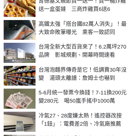
肯德基父親節買一送一！買一桶炸雞
送一盒蛋撻 三商炸雞買6送6
高鐵太強「搭台鐵82萬人消失」！最
大致命敗筆曝光 乘客一致認同
台灣全新大型百貨來了！6.2萬坪270
品牌 影城規劃、開幕時間速看
台灣泡麵界傳奇是它！低調賣30年沒
變 湯頭太離譜：詹姆士也嚇到
5-6月統一發票今換錢！7-11換200元
變280元 喝50嵐手搖中1000萬
冷氣27、28度嫌太熱！遙控器改按
「1鈕」：電費差2倍、冷氣廠推薦