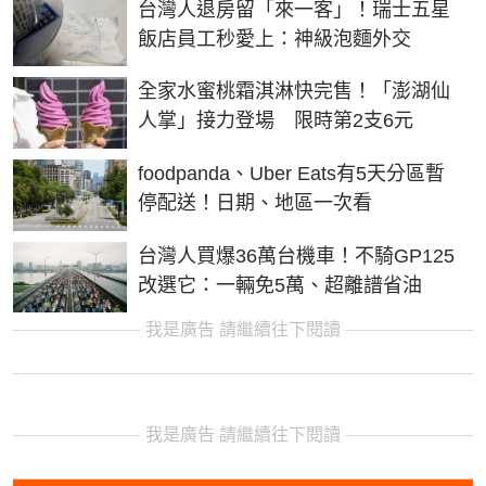
台灣人退房留「來一客」！瑞士五星
飯店員工秒愛上：神級泡麵外交
全家水蜜桃霜淇淋快完售！「澎湖仙
人掌」接力登場 限時第2支6元
foodpanda、Uber Eats有5天分區暫
停配送！日期、地區一次看
台灣人買爆36萬台機車！不騎GP125
改選它：一輛免5萬、超離譜省油
我是廣告 請繼續往下閱讀
我是廣告 請繼續往下閱讀