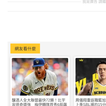
我是廣告 請
網友看什麼
釀酒人全大聯盟最快72勝！比宇
周儀翔重返職籃加
宙道奇還強 梅伊轉隊首秀6局飆
上季SBL場均15