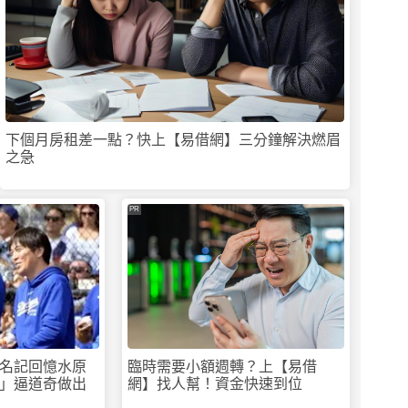
下個月房租差一點？快上【易借網】三分鐘解決燃眉
之急
PR
名記回憶水原
臨時需要小額週轉？上【易借
」逼道奇做出
網】找人幫！資金快速到位