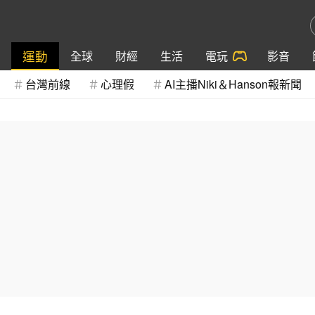
運動
全球
財經
生活
電玩
影音
台灣前線
心理假
AI主播Niki＆Hanson報新聞