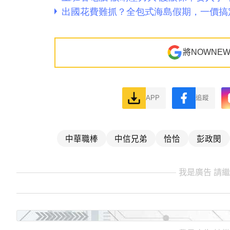
將NOWNE
APP
追蹤
中華職棒
中信兄弟
恰恰
彭政閔
我是廣告 請