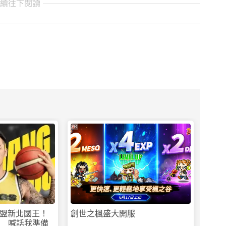
繼續往下閱讀
PR
盟新北國王！
創世之楓盛大開服
分 喊話我準備