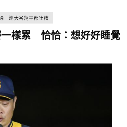
溝通 連大谷翔平都吐槽
賽一樣累 恰恰：想好好睡覺