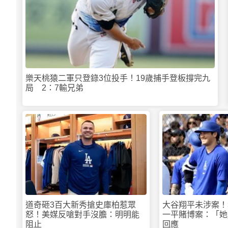
樂天桃猿二軍只登錄3位投手！19歲捕手登板撐完九
局 2：7輸兄弟
道奇砸3百大新秀搶史庫柏惹眾
大谷翔平未涉案！
怒！美媒反嗆對手沒膽：明明能
一平賭博案：「她
阻止
回應