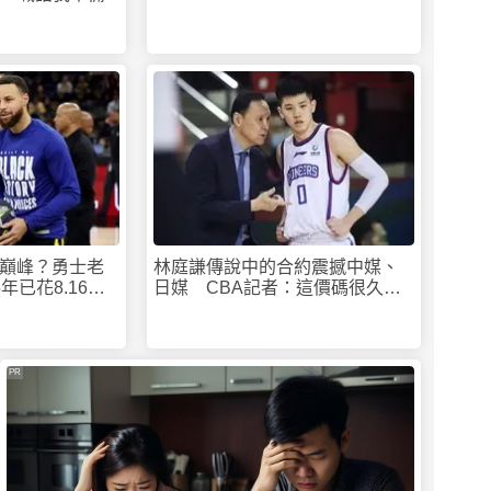
巔峰？勇士老
林庭謙傳說中的合約震撼中媒、
年已花8.16億
日媒 CBA記者：這價碼很久沒
聽過
PR