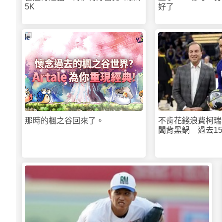
5K
好了
PR
那時的楓之谷回來了。
不肯花錢浪費柯瑞
闆背黑鍋 過去15
美元