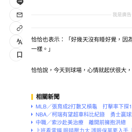
我是廣告
恰恰也表示：「好幾天沒有睡好覺，因
一樣。」
恰恰說，今天到球場，心情就起伏很大，
相關新聞
MLB／張育成2打數又槓龜 打擊率下探1
NBA／柯瑞有望超車科比紀錄 勇士贏
中職／索沙赴美治療 離開前擁抱洪總