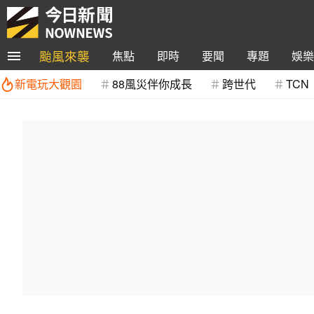
颱風來襲
焦點
即時
要聞
專題
娛樂
新電玩大觀園
88風災伴你成長
跨世代
TCN