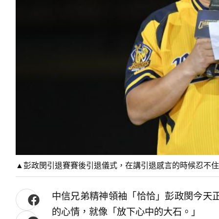
▲彭政閔引退賽賽後引退儀式，在講引退感言的時候忍不住流下男
中信兄弟精神領袖「恰恰」彭政閔今天
的心情，就像「放下心中的大石。」