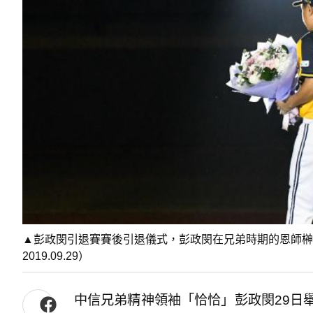
▲彭政閔引退賽賽後引退儀式，彭政閔在兄弟時期的恩師榊
2019.09.29）
中信兄弟精神領袖「恰恰」彭政閔29日