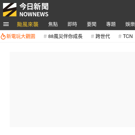
颱風來襲
焦點
即時
要聞
專題
娛樂
新電玩大觀園
88風災伴你成長
跨世代
TCN