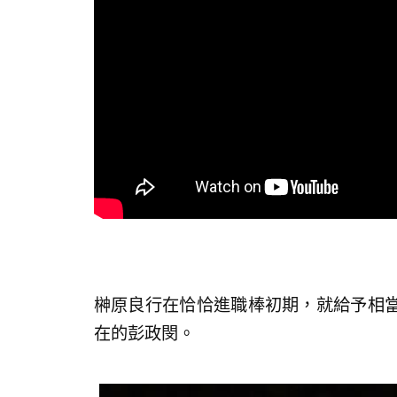
榊原良行在恰恰進職棒初期，就給予相
在的彭政閔。