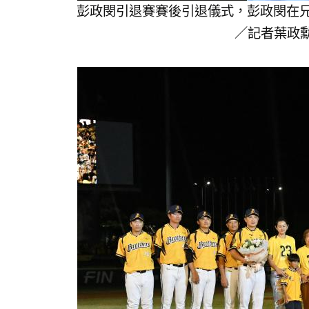
彭政閔引退賽賽後引退儀式，彭政閔在
／記者葉政勳攝 