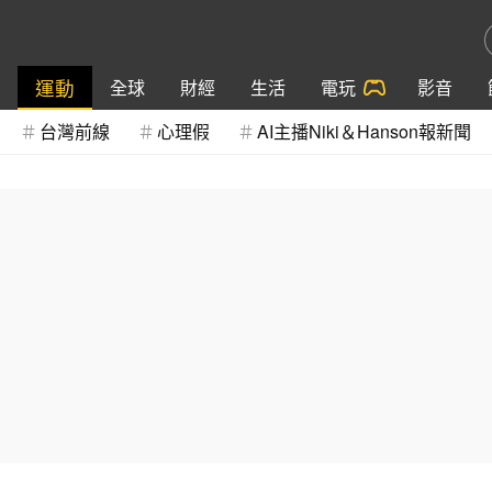
運動
全球
財經
生活
電玩
影音
台灣前線
心理假
AI主播Niki＆Hanson報新聞