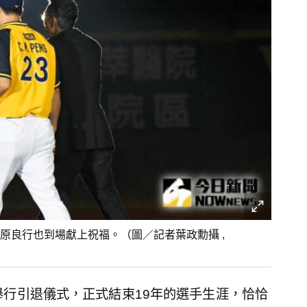
原良行也到場獻上祝福。（圖／記者葉政勳攝 ,
舉行引退儀式，正式結束19年的選手生涯，恰恰