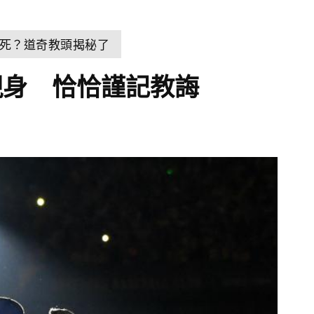
死？道奇教頭揭秘了
現身 恰恰謹記教誨