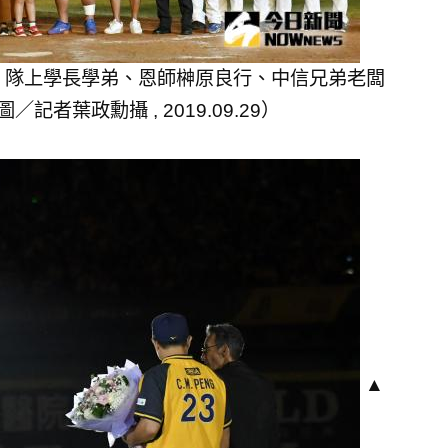
、隊上學長學弟、恩師榊原良行、中信兄弟老闆
者葉政勳攝 , 2019.09.29）
▲