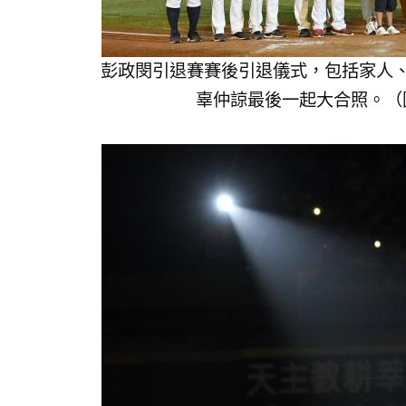
彭政閔引退賽賽後引退儀式，包括家人
辜仲諒最後一起大合照。（圖／記