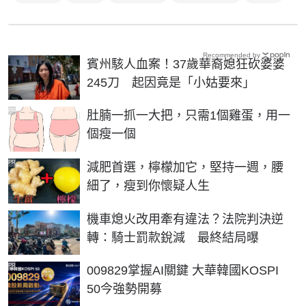
Recommended by
賓州駭人血案！37歲華裔媳狂砍婆婆
245刀 起因竟是「小姑要來」
PR
肚腩一抓一大把，只需1個雞蛋，用一
個瘦一個
PR
減肥首選，檸檬加它，堅持一週，腰
細了，瘦到你懷疑人生
機車熄火改用牽有違法？法院判決逆
轉：騎士罰款銳減 最終結局曝
PR
009829掌握AI關鍵 大華韓國KOSPI
50今強勢開募