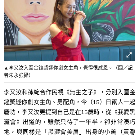
▲李又汝入圍金鐘獎迷你劇女主角，覺得很感恩。（圖／記
者朱永強攝）
李又汝和孫綻合作民視《無主之子》，分別入圍金
鐘獎迷你劇女主角、男配角，今（15）日兩人一起
慶功，李又汝更提到自己是在15歲時，從《我愛黑
澀會》出道的，雖然只待了一年半，卻非常湊巧
地，與同樣是「黑澀會美眉」出身的小薰（黃瀞