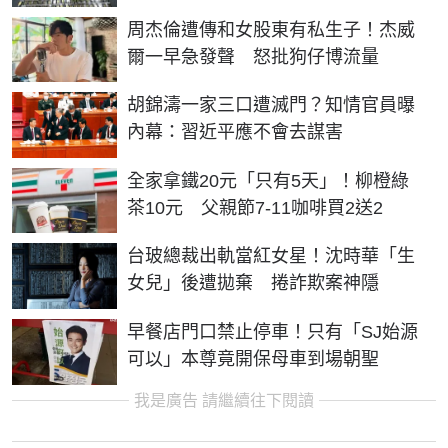
周杰倫遭傳和女股東有私生子！杰威
爾一早急發聲 怒批狗仔博流量
胡錦濤一家三口遭滅門？知情官員曝
內幕：習近平應不會去謀害
全家拿鐵20元「只有5天」！柳橙綠
茶10元 父親節7-11咖啡買2送2
台玻總裁出軌當紅女星！沈時華「生
女兒」後遭拋棄 捲詐欺案神隱
早餐店門口禁止停車！只有「SJ始源
可以」本尊竟開保母車到場朝聖
我是廣告 請繼續往下閱讀