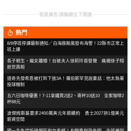
我是廣告 請繼續往下閱讀
熱門
8/8停班停課最新通知／白海豚颱風發布海警！22縣市正常上
班上課
長子輕生、繼女離婚！台玻夫人徐莉玲首發聲 痛揭徐子翔
逝世真相
道奇先發希恩被打到下放3A！羅伯斯罕見說重話：他太執著
投球機制
五六日咖啡優惠！7-11拿鐵買2送2、寄杯10送10 全家咖啡2
杯88元
波傑姆斯基要求2400萬美元年薪續約 勇士2027拚1億美元
薪資空間
國一生失控折掃把狂刺女老師！右眼重創恐失明 全班嚇到