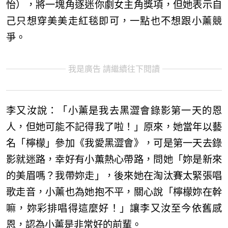
怡），將一塊角逐迷你劇女主角獎項，但她表示自
己只想穿美美走紅毯即可，一點也不想跟小薰競
爭。
我是廣告 請繼續往下閱讀
李又汝說：「小薰是我去黑澀會錄影第一天的恩
人，但她可能不記得我了啦！」原來，她當年以藝
名「檸檬」參加《我愛黑澀會》，可是第一天去錄
影就迷路，幸好有小薫熱心帶路，問她「妳是新來
的美眉嗎？我帶妳走」，後來她在淘汰賽太緊張唱
歌走音，小薰也為她抱不平，關心說「檸檬妳在幹
嘛，妳彩排唱得這麼好！」讓李又汝至今依舊感
恩，認為小薰是非常好的前輩。