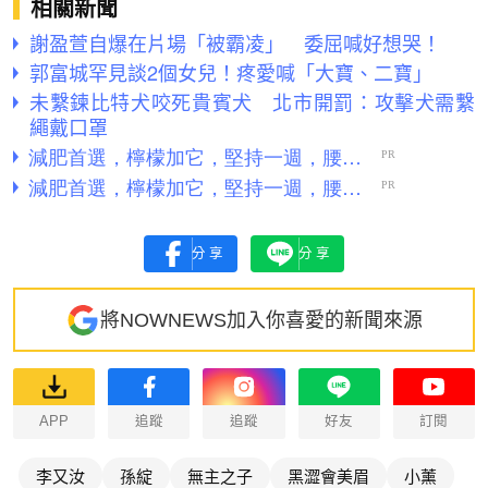
相關新聞
謝盈萱自爆在片場「被霸凌」 委屈喊好想哭！
郭富城罕見談2個女兒！疼愛喊「大寶、二寶」
未繫鍊比特犬咬死貴賓犬 北市開罰：攻擊犬需繫
繩戴口罩
分享
分享
將NOWNEWS加入你喜愛的新聞來源
APP
追蹤
追蹤
好友
訂閱
李又汝
孫綻
無主之子
黑澀會美眉
小薰