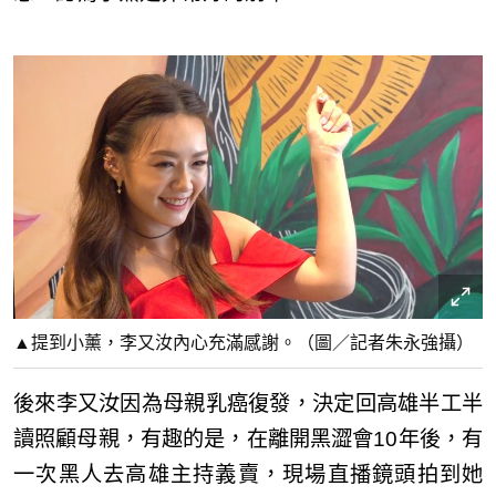
▲提到小薰，李又汝內心充滿感謝。（圖／記者朱永強攝）
後來李又汝因為母親乳癌復發，決定回高雄半工半
讀照顧母親，有趣的是，在離開黑澀會10年後，有
一次黑人去高雄主持義賣，現場直播鏡頭拍到她