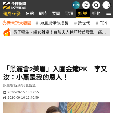
颱風來襲
娛樂
焦點
即時
要聞
專題
運動
全
新電玩大觀園
88風災伴你成長
跨世代
TCN
長子輕生、繼女離婚！台玻夫人徐莉玲首發聲 痛揭
徐子翔逝世真相
「黑澀會2美眉」入圍金鐘PK 李又
汝：小薰是我的恩人！
記者翁新涵/台北報導
2020-09-15 18:37:55
2020-09-16 12:40:59