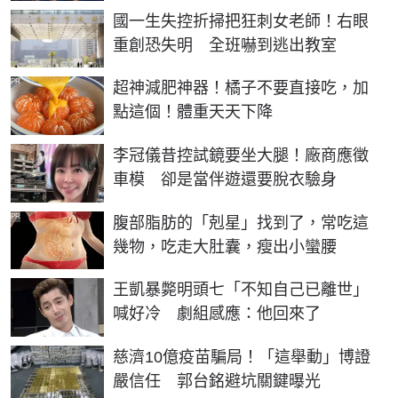
國一生失控折掃把狂刺女老師！右眼
重創恐失明 全班嚇到逃出教室
PR
超神減肥神器！橘子不要直接吃，加
點這個！體重天天下降
李冠儀昔控試鏡要坐大腿！廠商應徵
車模 卻是當伴遊還要脫衣驗身
PR
腹部脂肪的「剋星」找到了，常吃這
幾物，吃走大肚囊，瘦出小蠻腰
王凱暴斃明頭七「不知自己已離世」
喊好冷 劇組感應：他回來了
慈濟10億疫苗騙局！「這舉動」博證
嚴信任 郭台銘避坑關鍵曝光