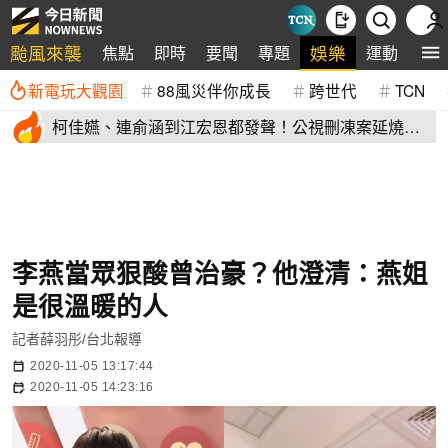
颱風來襲
娛樂
焦點
即時
要聞
專題
運動
全
新電玩大觀園
88風災伴你成長
跨世代
TCN
柯佳嬿、連俞涵到江宏恩都發聲！公視刪凍案延燒
演藝圈不沉默
李燕當眾狠酸曾治豪？他澄清：燕姐
是很溫暖的人
記者薛羽彤/台北報導
2020-11-05 13:17:44
2020-11-05 14:23:16