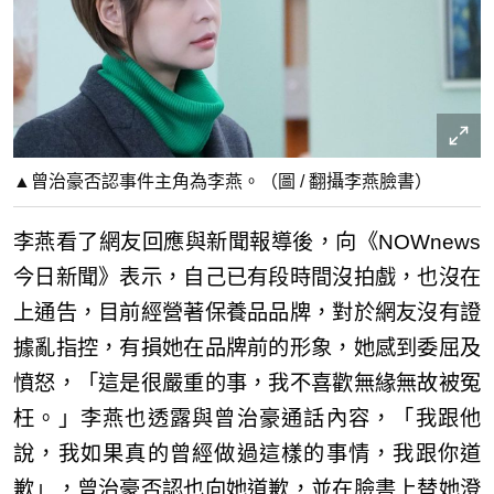
▲曾治豪否認事件主角為李燕。（圖 / 翻攝李燕臉書）
李燕看了網友回應與新聞報導後，向《NOWnews
今日新聞》表示，自己已有段時間沒拍戲，也沒在
上通告，目前經營著保養品品牌，對於網友沒有證
據亂指控，有損她在品牌前的形象，她感到委屈及
憤怒，「這是很嚴重的事，我不喜歡無緣無故被冤
枉。」李燕也透露與曾治豪通話內容，「我跟他
說，我如果真的曾經做過這樣的事情，我跟你道
歉」，曾治豪否認也向她道歉，並在臉書上替她澄