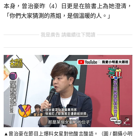
本身，曾治豪昨（4）日更是在臉書上為她澄清，
「
你們大家猜測的燕姐，是個溫暖的人
。」
我是廣告 請繼續往下閱讀
▲曾治豪在節目上爆料女星對他酸言酸語。（圖 / 翻攝小明