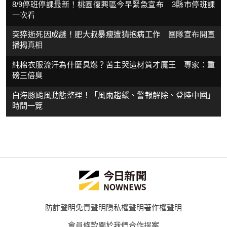
8/9停班停課最新！桃園復興區今早緊急宣布 3縣市停班課
一次看
突猝逝死因成謎！肥大叔暴瘦遭猜抱病工作 團隊宣布開直
播揭真相
純棉衣服流汗為什麼臭爆？苦主哭這材質才魔王 專家：重
磅三倍臭
白海豚颱風動態整理！「風雨趨緩、警報解除、登陸中國」
時間一覽
防詐聲明
免責聲明
隱私權聲明
著作權聲明
會員條款
關於我們
合作提案