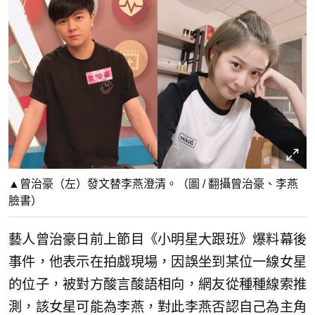
▲曾治豪（左）發文替李燕澄清。（圖 / 翻攝曾治豪、李燕
臉書）
藝人曾治豪日前上節目《小明星大跟班》爆料幕後
事件，他表示在拍戲現場，因誤坐到某位一線女星
的位子，被對方酸言酸語相向，網友從種種線索推
測，該女星可能為李燕，對此李燕否認自己為主角