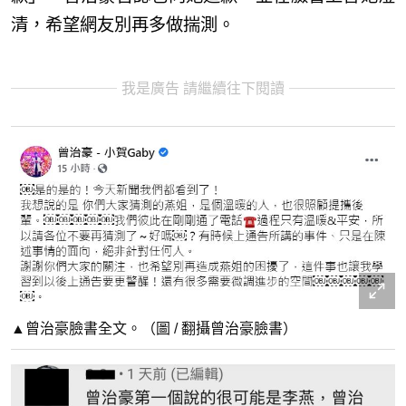
清，希望網友別再多做揣測。
我是廣告 請繼續往下閱讀
▲曾治豪臉書全文。（圖 / 翻攝曾治豪臉書）