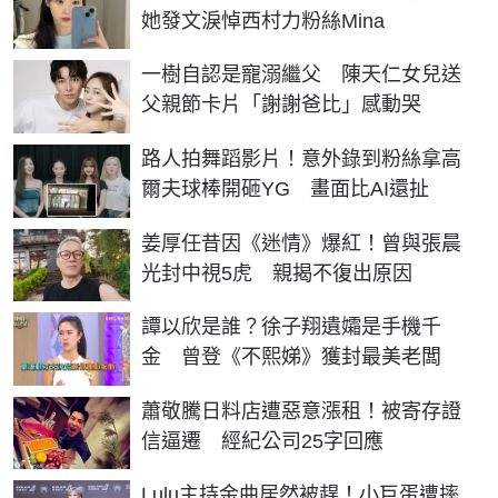
她發文淚悼西村力粉絲Mina
一樹自認是寵溺繼父 陳天仁女兒送
父親節卡片「謝謝爸比」感動哭
路人拍舞蹈影片！意外錄到粉絲拿高
爾夫球棒開砸YG 畫面比AI還扯
姜厚任昔因《迷情》爆紅！曾與張晨
光封中視5虎 親揭不復出原因
譚以欣是誰？徐子翔遺孀是手機千
金 曾登《不熙娣》獲封最美老闆
蕭敬騰日料店遭惡意漲租！被寄存證
信逼遷 經紀公司25字回應
Lulu主持金曲居然被趕！小巨蛋遭摔