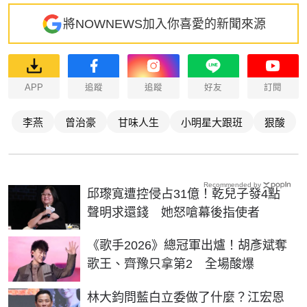
將NOWNEWS加入你喜愛的新聞來源
APP
追蹤
追蹤
好友
訂閱
李燕
曾治豪
甘味人生
小明星大跟班
狠酸
Recommended by
邱瓈寬遭控侵占31億！乾兒子發4點
聲明求還錢 她怒嗆幕後指使者
《歌手2026》總冠軍出爐！胡彥斌奪
歌王、齊豫只拿第2 全場酸爆
林大鈞問藍白立委做了什麼？江宏恩