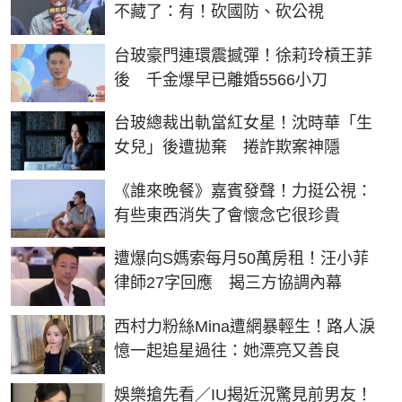
不藏了：有！砍國防、砍公視
台玻豪門連環震撼彈！徐莉玲槓王菲
後 千金爆早已離婚5566小刀
台玻總裁出軌當紅女星！沈時華「生
女兒」後遭拋棄 捲詐欺案神隱
《誰來晚餐》嘉賓發聲！力挺公視：
有些東西消失了會懷念它很珍貴
遭爆向S媽索每月50萬房租！汪小菲
律師27字回應 揭三方協調內幕
西村力粉絲Mina遭網暴輕生！路人淚
憶一起追星過往：她漂亮又善良
娛樂搶先看／IU揭近況驚見前男友！