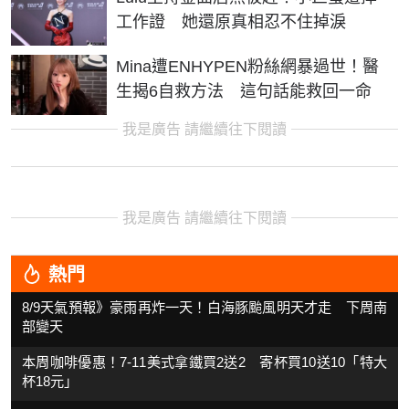
工作證 她還原真相忍不住掉淚
Mina遭ENHYPEN粉絲網暴過世！醫
生揭6自救方法 這句話能救回一命
我是廣告 請繼續往下閱讀
我是廣告 請繼續往下閱讀
熱門
8/9天氣預報》豪雨再炸一天！白海豚颱風明天才走 下周南
部變天
本周咖啡優惠！7-11美式拿鐵買2送2 寄杯買10送10「特大
杯18元」