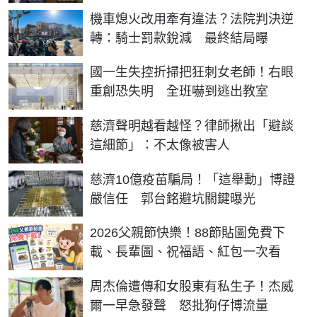
機車熄火改用牽有違法？法院判決逆
轉：騎士罰款銳減 最終結局曝
國一生失控折掃把狂刺女老師！右眼
重創恐失明 全班嚇到逃出教室
慈濟聲明越看越怪？律師揪出「避談
這細節」：不太像被害人
慈濟10億疫苗騙局！「這舉動」博證
嚴信任 郭台銘避坑關鍵曝光
2026父親節快樂！88節貼圖免費下
載、長輩圖、祝福語、紅包一次看
周杰倫遭傳和女股東有私生子！杰威
爾一早急發聲 怒批狗仔博流量