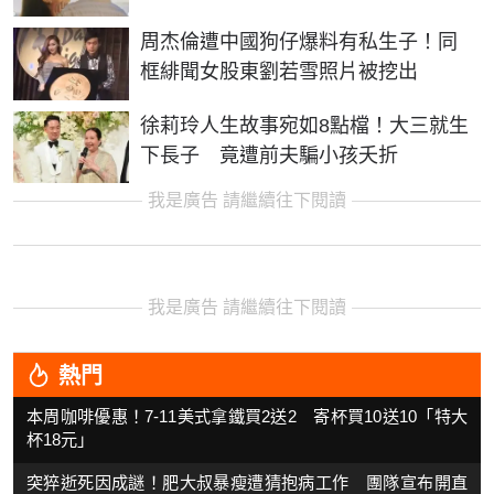
周杰倫遭中國狗仔爆料有私生子！同
框緋聞女股東劉若雪照片被挖出
徐莉玲人生故事宛如8點檔！大三就生
下長子 竟遭前夫騙小孩夭折
我是廣告 請繼續往下閱讀
我是廣告 請繼續往下閱讀
熱門
本周咖啡優惠！7-11美式拿鐵買2送2 寄杯買10送10「特大
杯18元」
突猝逝死因成謎！肥大叔暴瘦遭猜抱病工作 團隊宣布開直