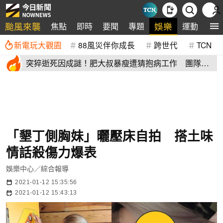
颱風來襲
娛樂
焦點
即時
要聞
專題
運動
全
新電玩大觀園
88風災伴你成長
跨世代
TCN
突猝逝死因成謎！肥大叔暴瘦遭猜抱病工作 團隊宣
布開直播揭真相
「墾丁側胸妹」曬壓床自拍 搭土味
情話殺傷力爆表
娛樂中心／綜合報導
2021-01-12 15:35:56
2021-01-12 15:43:13