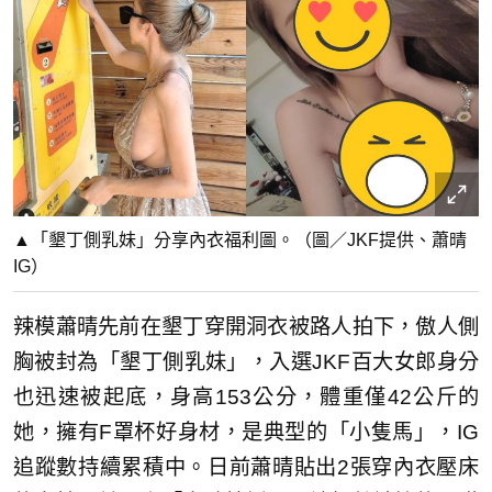
▲「墾丁側乳妹」分享內衣福利圖。（圖／JKF提供、蕭晴
IG）
辣模蕭晴先前在墾丁穿開洞衣被路人拍下，傲人側
胸被封為「墾丁側乳妹」，入選JKF百大女郎身分
也迅速被起底，身高153公分，體重僅42公斤的
她，擁有F罩杯好身材，是典型的「小隻馬」，IG
追蹤數持續累積中。日前蕭晴貼出2張穿內衣壓床