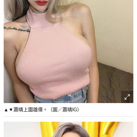
▲▼蕭晴上圍雄偉。（圖／蕭晴IG）