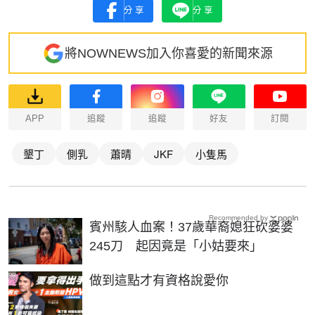
分享
分享
將NOWNEWS加入你喜愛的新聞來源
APP
追蹤
追蹤
好友
訂閱
墾丁
側乳
蕭晴
JKF
小隻馬
Recommended by
賓州駭人血案！37歲華裔媳狂砍婆婆
245刀 起因竟是「小姑要來」
PR
做到這點才有資格說愛你