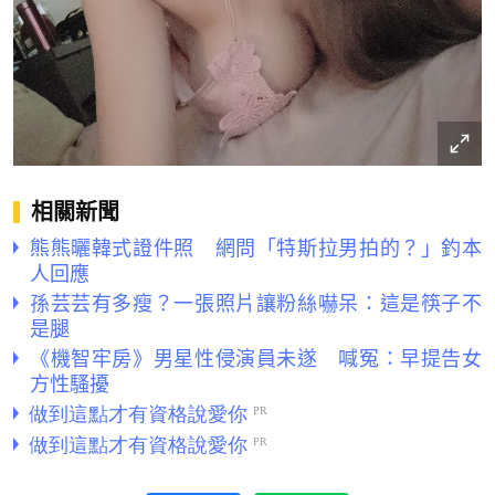
相關新聞
熊熊曬韓式證件照 網問「特斯拉男拍的？」釣本
人回應
孫芸芸有多瘦？一張照片讓粉絲嚇呆：這是筷子不
是腿
《機智牢房》男星性侵演員未遂 喊冤：早提告女
方性騷擾