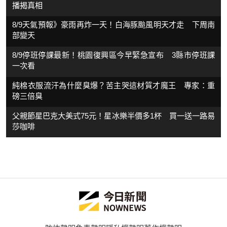
播揭真相
8/9天氣預報》豪雨再炸一天！白海豚颱風明天才走 下周南
部變天
8/9停班停課最新！桃園復興區今早緊急宣布 3縣市停班課
一次看
純棉衣服流汗為什麼臭爆？苦主哭這材質才魔王 專家：重
磅三倍臭
父親節星巴克大美式75元！星冰樂半價多1杯 買一送一路易
莎咖啡