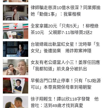
律師騙走慈濟10億水很深？同業揶揄
她「勤做1事」：我輩楷模
全家拿鐵20元「只有5天」！柳橙綠
茶10元 父親節7-11咖啡買2送2
台玻總裁出軌當紅女星！沈時華「生
女兒」後遭拋棄 捲詐欺案神隱
女友有老公還當人小三！姜厚任回應
「我都知道」前夫身分被扒出
早餐店門口禁止停車！只有「SJ始源
可以」本尊竟開保母車到場朝聖
徐子翔輕生！譚以欣118字發聲 他
曾吐：活到49歲才找到真愛