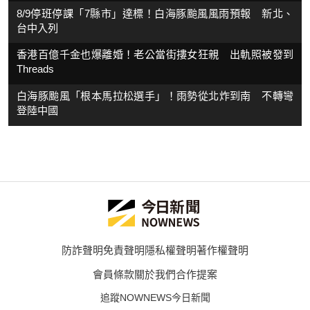
8/9停班停課「7縣市」達標！白海豚颱風風雨預報 新北、
台中入列
香港百億千金也爆離婚！老公當街摟女狂親 出軌照被發到
Threads
白海豚颱風「根本馬拉松選手」！雨勢從北炸到南 不轉彎
登陸中國
防詐聲明
免責聲明
隱私權聲明
著作權聲明
會員條款
關於我們
合作提案
追蹤NOWNEWS今日新聞