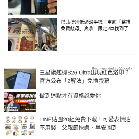
搭北捷別低頭滑手機！車廂「整排
免費錢母」爽拿 限定2車找到了
Recommended by
三星旗艦機S26 Ultra出現紅色烙印？
官方公布「2解法」免換螢幕
PR
做到這點才有資格說愛你
LINE貼圖20組免費下載！可愛表情貼
不用錢 父親節快樂、早安圖到