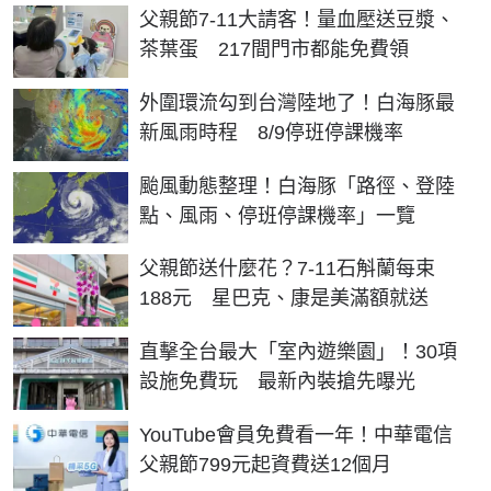
父親節7-11大請客！量血壓送豆漿、
茶葉蛋 217間門市都能免費領
外圍環流勾到台灣陸地了！白海豚最
新風雨時程 8/9停班停課機率
颱風動態整理！白海豚「路徑、登陸
點、風雨、停班停課機率」一覽
父親節送什麼花？7-11石斛蘭每束
188元 星巴克、康是美滿額就送
直擊全台最大「室內遊樂園」！30項
設施免費玩 最新內裝搶先曝光
YouTube會員免費看一年！中華電信
父親節799元起資費送12個月