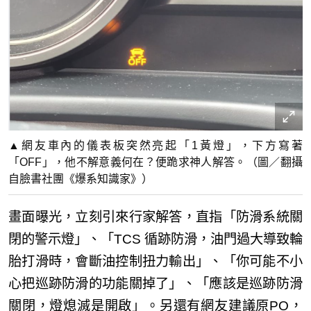
▲網友車內的儀表板突然亮起「1黃燈」，下方寫著
「OFF」，他不解意義何在？便跪求神人解答。（圖／翻攝
自臉書社團《爆系知識家》）
畫面曝光，立刻引來行家解答，直指「防滑系統關
閉的警示燈」、「TCS 循跡防滑，油門過大導致輪
胎打滑時，會斷油控制扭力輸出」、「你可能不小
心把巡跡防滑的功能關掉了」、「應該是巡跡防滑
關閉，燈熄滅是開啟」。另還有網友建議原PO，