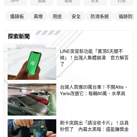
APP
追蹤
追蹤
好友
訂閱
儀錶板
黃燈
用途
安全
防滑系統
循跡防滑
探索新聞
LINE突冒新功能「置頂5天關不
掉」！台灣人集體崩潰 官方解答
了
台灣人買爆20萬台車！不開Altis、
Yaris改選它：每輛80萬、水準高
刷卡突跳出「請沒收卡片」！店員
秒慌了 內幕太黑暗：還能賺獎金