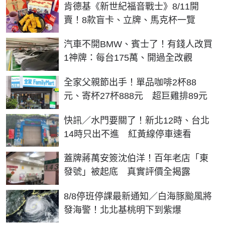
肯德基《新世紀福音戰士》8/11開
賣！8款盲卡、立牌、馬克杯一覽
汽車不開BMW、賓士了！有錢人改買
1神牌：每台175萬、開過全改觀
全家父親節出手！單品咖啡2杯88
元、寄杯27杯888元 超巨雞排89元
快訊／水門要關了！新北12時、台北
14時只出不進 紅黃線停車速看
蓋牌蔣萬安簽沈伯洋！百年老店「東
發號」被起底 真實評價全揭露
8/8停班停課最新通知／白海豚颱風將
發海警！北北基桃明下到紫爆