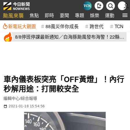
颱風來襲
焦點
即時
要聞
專題
娛樂
運動
全球
新電玩大觀園
88風災伴你成長
跨世代
TCN
8/8停班停課最新通知／白海豚颱風發布海警！22縣市
正常上班上課
車內儀表板突亮「OFF黃燈」！內行
秒解用途：打開較安全
編輯中心/綜合報導
2021-01-18 15:54:56