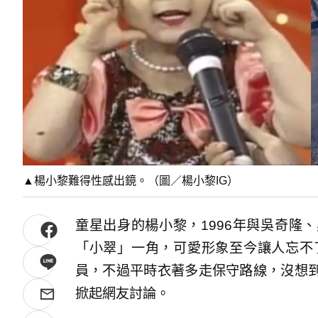
▲楊小黎難得性感出鏡。（圖／楊小黎IG）
童星出身的楊小黎，1996年與吳奇隆
「小翠」一角，可愛形象至今讓人忘不
員，不過平時衣著多走保守路線，沒想
掀起網友討論。