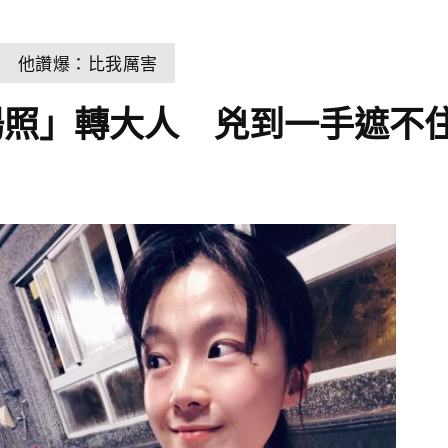
狂 他讚爆：比我厲害
湯照」轉大人 兇到一手遮不