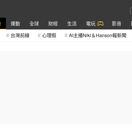
樂
運動
全球
財經
生活
電玩
影音
台灣前線
心理假
AI主播Niki＆Hanson報新聞