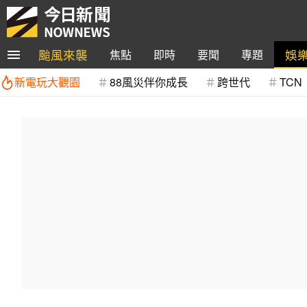
颱風來襲
娛
焦點
即時
要聞
專題
新電玩大觀園
88風災伴你成長
跨世代
TCN