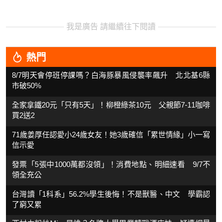
我是廣告 請繼續往下閱讀
熱門
8/7明天會停班停課嗎？白海豚暴風侵襲率飆升 北北基6縣
市破50%
全家拿鐵20元「只有5天」！柳橙綠茶10元 父親節7-11咖啡
買2送2
71歲姜厚任認愛小24歲女友！她3歲確信「累世情緣」小一寫
信示愛
發票「5張中1000萬都沒領」！消費地點、明細速看 9/7不
領全充公
台灣讀「1科系」56.2%學生後悔！不是獸醫、中文 學霸認
了窮又累