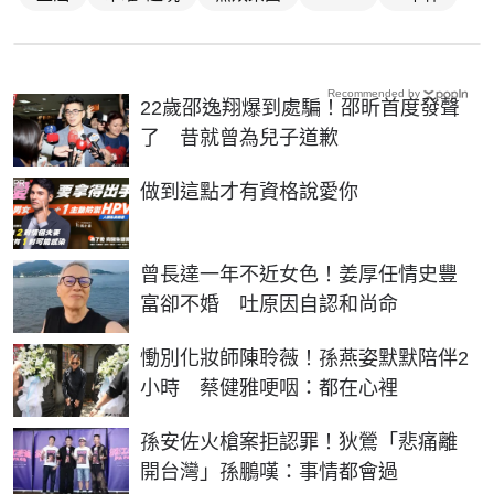
Recommended by
22歲邵逸翔爆到處騙！邵昕首度發聲
了 昔就曾為兒子道歉
PR
做到這點才有資格說愛你
曾長達一年不近女色！姜厚任情史豐
富卻不婚 吐原因自認和尚命
慟別化妝師陳聆薇！孫燕姿默默陪伴2
小時 蔡健雅哽咽：都在心裡
孫安佐火槍案拒認罪！狄鶯「悲痛離
開台灣」孫鵬嘆：事情都會過