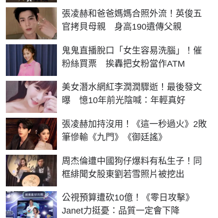
張凌赫和爸爸媽媽合照外流！英俊五
官拷貝母親 身高190遺傳父親
鬼鬼直播脫口「女生容易洗腦」！催
粉絲買票 挨轟把女粉當作ATM
美女潛水網紅李潤潤驟逝！最後發文
曝 憶10年前光陰喊：年輕真好
張凌赫加持沒用！《這一秒過火》2敗
筆慘輸《九門》《御廷謠》
周杰倫遭中國狗仔爆料有私生子！同
框緋聞女股東劉若雪照片被挖出
公視預算遭砍10億！《零日攻擊》
Janet力挺憂：品質一定會下降