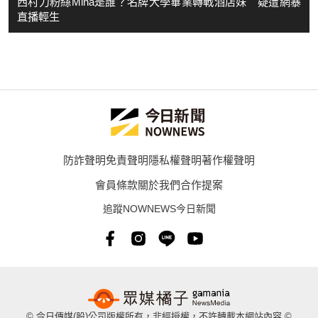
西村力粉絲Mina是誰？名牌大學畢業轉戰酒店妹 疑遭網暴
直播輕生
防詐聲明
免責聲明
隱私權聲明
著作權聲明
會員條款
關於我們
合作提案
追蹤NOWNEWS今日新聞
© 今日傳媒(股)公司版權所有，非經授權，不許轉載本網站內容 ©