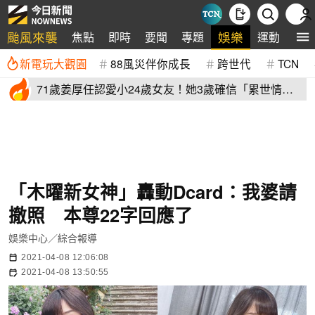
颱風來襲
娛樂
焦點
即時
要聞
專題
運動
全
新電玩大觀園
88風災伴你成長
跨世代
TCN
71歲姜厚任認愛小24歲女友！她3歲確信「累世情
緣」小一寫信示愛
「木曜新女神」轟動Dcard：我婆請
撤照 本尊22字回應了
娛樂中心／綜合報導
2021-04-08 12:06:08
2021-04-08 13:50:55