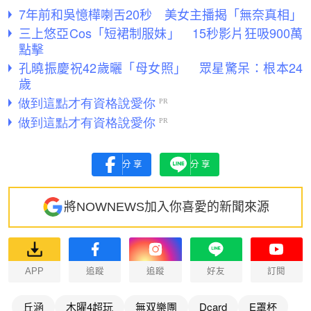
7年前和吳憶樺喇舌20秒 美女主播揭「無奈真相」
三上悠亞Cos「短裙制服妹」 15秒影片狂吸900萬
點擊
孔曉振慶祝42歲曬「母女照」 眾星驚呆：根本24
歲
分享
分享
將NOWNEWS加入你喜愛的新聞來源
APP
追蹤
追蹤
好友
訂閱
丘涵
木曜4超玩
無双樂團
Dcard
E罩杯