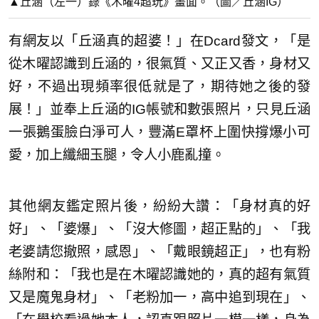
▲丘涵（左一）錄《木曜4超玩》畫面。（圖／丘涵IG）
有網友以「丘涵真的超婆！」在Dcard發文，「是
從木曜認識到丘涵的，很氣質、又正又香，身材又
好，不過出現頻率很低就是了，期待她之後的發
展！」並奉上丘涵的IG帳號和數張照片，只見丘涵
一張鵝蛋臉白淨可人，豐滿E罩杯上圍快撐爆小可
愛，加上纖細玉腿，令人小鹿亂撞。
其他網友鑑定照片後，紛紛大讚：「身材真的好
好」、「婆爆」、「沒大修圖，超正點的」、「我
老婆請您撤照，感恩」、「戴眼鏡超正」，也有粉
絲附和：「我也是在木曜認識她的，真的超有氣質
又是魔鬼身材」、「老粉加一，高中追到現在」、