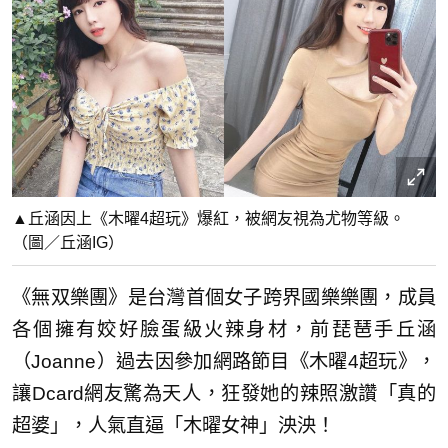
▲丘涵因上《木曜4超玩》爆紅，被網友視為尤物等級。
（圖／丘涵IG）
《無双樂團》是台灣首個女子跨界國樂樂團，成員
各個擁有姣好臉蛋級火辣身材，前琵琶手丘涵
（Joanne）過去因參加網路節目《木曜4超玩》，
讓Dcard網友驚為天人，狂發她的辣照激讚「真的
超婆」，人氣直逼「木曜女神」泱泱！