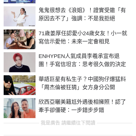
鬼鬼很想去《浪姐》！證實受邀「有
原因去不了」強調：不是我拒絕
71歲姜厚任認愛小24歲女友！小一就
寫信示愛他：未來一定會相見
ENHYPEN人氣成員李羲承宣布退
團！手寫信坦言：思考很久做的決定
華語巨星有私生子？中國狗仔爆猛料
「周杰倫被狂猜」女方身分公開
欣西亞曬美籍尪外遇後相擁照！認了
牽手卻僵硬：一步錯步步錯
我是廣告 請繼續往下閱讀