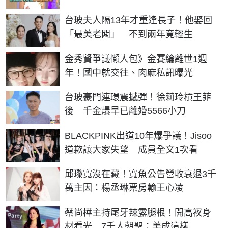
台玻夫人隔13年才重逢長子！他娶回
「最美老闆」 不到兩年竟輕生
金秀賢爭議懶人包》金賽綸離世1週
年！國中就交往、肉麻私訊曝光
台玻豪門連環震撼彈！徐莉玲槓王菲
後 千金爆早已離婚5566小刀
BLACKPINK出道10年爆爭議！Jisoo
道歉讓大家失望 成員全文1次看
邱瓈寬沒在藏！寬魚公告營收衰退3千
萬主因：楊丞琳票房輸王心凌
蔡尚樺主持尾牙辣露腿根！開高衩身
材看光 7千人朝聖：美成這樣