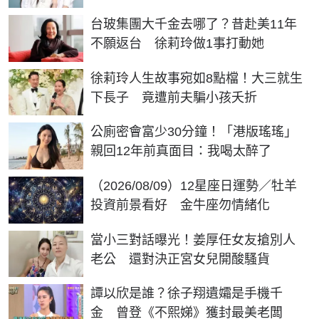
台玻集團大千金去哪了？昔赴美11年
不願返台 徐莉玲做1事打動她
徐莉玲人生故事宛如8點檔！大三就生
下長子 竟遭前夫騙小孩夭折
公廁密會富少30分鐘！「港版瑤瑤」
親回12年前真面目：我喝太醉了
（2026/08/09）12星座日運勢／牡羊
投資前景看好 金牛座勿情緒化
當小三對話曝光！姜厚任女友搶別人
老公 還對決正宮女兒開酸騷貨
譚以欣是誰？徐子翔遺孀是手機千
金 曾登《不熙娣》獲封最美老闆