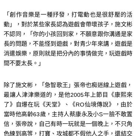
「創作音樂是一種抒發，打電動也是很舒壓的活
動」，對於某些家長認為遊戲會帶壞孩子，施文彬
不認同，「你的小孩回到家，不願意跟你溝通是家
長的問題，不能怪到遊戲，對青少年來講，遊戲是
消遣娛樂，原則就是把分內的事情做完，玩遊戲時
間不要太長。」
除了施文彬，「急智歌王」張帝也痴迷線上遊戲，
最讓人津津樂道的，是他2005年上節目《康熙來
了》自爆在玩《天堂》、《RO仙境傳說》，由於
當時他高齡63歲，主持人蔡康永及小S一臉不敢置
信，張帝說，自己有時一玩就是一個晚上，不只角
色練到高等，打寶、攻城都不假他人之手，還結交