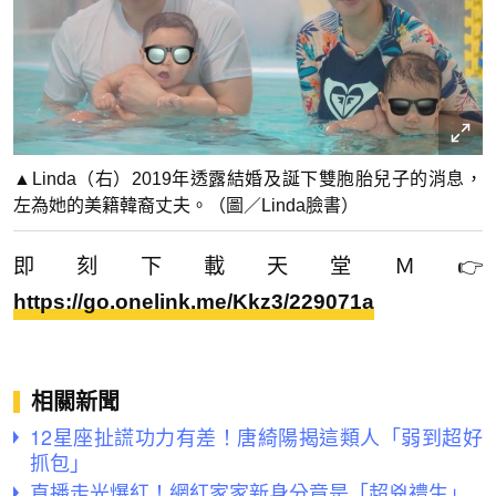
▲Linda（右）2019年透露結婚及誕下雙胞胎兒子的消息，
左為她的美籍韓裔丈夫。（圖／Linda臉書）
即刻下載天堂Ｍ👉
https://go.onelink.me/Kkz3/229071a
相關新聞
12星座扯謊功力有差！唐綺陽揭這類人「弱到超好
抓包」
直播走光爆紅！網紅家家新身分竟是「超兇禮生」