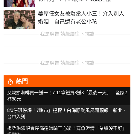
姜厚任女友被爆當人小三！介入別人
婚姻 自己還有老公小孩
我是廣告 請繼續往下閱讀
我是廣告 請繼續往下閱讀
熱門
父親節咖啡買一送一！7-11拿鐵買8送8「最後一天」 全家2
杯88元
8/9停班停課「7縣市」達標！白海豚颱風風雨預報 新北、
台中入列
楊丞琳演唱會爆滿還賺輸王心凌！寬魚澄清「業績沒不好」