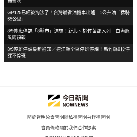
揭營收
GP125已經被淘汰了！台灣最省油機車出爐 1公升油「猛騎
65公里」
8/9停班停課「8縣市」達標！新北、桃竹苗都入列 白海豚
風雨預報
8/9停班停課最新通知／連江縣全區停班停課！新竹縣8校停
課不停班
防詐聲明
免責聲明
隱私權聲明
著作權聲明
會員條款
關於我們
合作提案