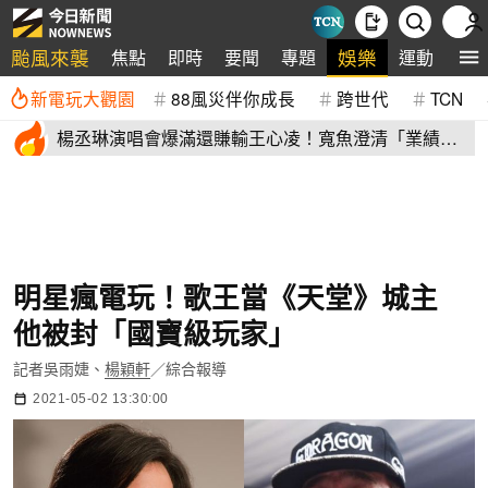
颱風來襲
娛樂
焦點
即時
要聞
專題
運動
全
新電玩大觀園
88風災伴你成長
跨世代
TCN
楊丞琳演唱會爆滿還賺輸王心凌！寬魚澄清「業績沒
不好」揭營收
明星瘋電玩！歌王當《天堂》城主
他被封「國寶級玩家」
記者吳雨婕、
楊穎軒
／綜合報導
2021-05-02 13:30:00