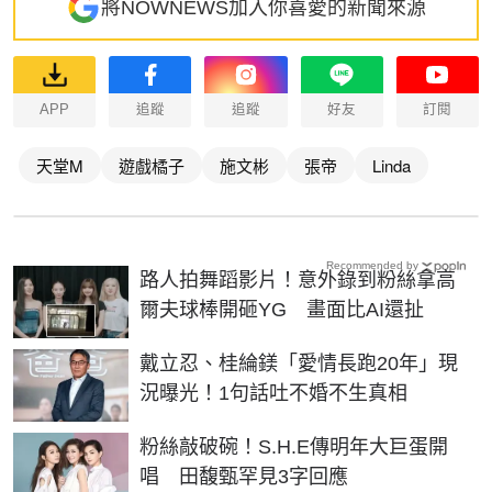
將NOWNEWS加入你喜愛的新聞來源
APP
追蹤
追蹤
好友
訂閱
天堂M
遊戲橘子
施文彬
張帝
Linda
Recommended by
路人拍舞蹈影片！意外錄到粉絲拿高
爾夫球棒開砸YG 畫面比AI還扯
戴立忍、桂綸鎂「愛情長跑20年」現
況曝光！1句話吐不婚不生真相
粉絲敲破碗！S.H.E傳明年大巨蛋開
唱 田馥甄罕見3字回應