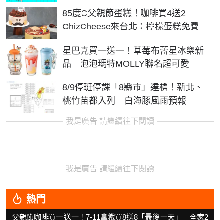
85度C父親節蛋糕！咖啡買4送2
ChizCheese來台北：檸檬蛋糕免費
星巴克買一送一！草莓布蕾星冰樂新
品 泡泡瑪特MOLLY聯名超可愛
8/9停班停課「8縣市」達標！新北、
桃竹苗都入列 白海豚風雨預報
我是廣告 請繼續往下閱讀
我是廣告 請繼續往下閱讀
熱門
父親節咖啡買一送一！7-11拿鐵買8送8「最後一天」 全家2