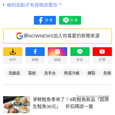
分享
分享
將NOWNEWS加入你喜愛的新聞來源
APP
追蹤
追蹤
好友
訂閱
洗臉盆
裂紋
洗手台
熱漲冷縮
爆裂
危險
Recommended by
爭鮮鮭魚季來了！9款鮭魚新品「超厚
生鮭魚30元」 折扣碼送一盤