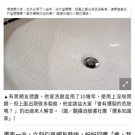
▲有男網友透露，他家洗臉盆用了10幾年，使用上沒啥問
題，但上面出現很多裂痕，他並請益大家「會有爆裂的危險
嗎？ 」釣出過來人解答。（圖／翻攝自臉書社團「爆系知識
家」）
畫面一出，立刻引來網友熱論，紛紛回應「會，我