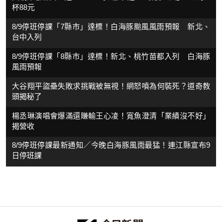
杯88元
8/9停班停課「7縣市」達標！白海豚颱風風雨預報 新北、
台中入列
8/9停班停課「8縣市」達標！新北、桃竹苗都入列 白海豚
風雨預報
大谷翔平盜壘失敗求挑戰被無視！網怒噴為何裝死？道奇教
頭揭秘了
楊丞琳演唱會爆滿還賺輸王心凌！寬魚澄清「業績沒不好」
揭營收
8/9停班停課最新通知／今晚白海豚風雨最猛！連江縣宣布9
日停班課