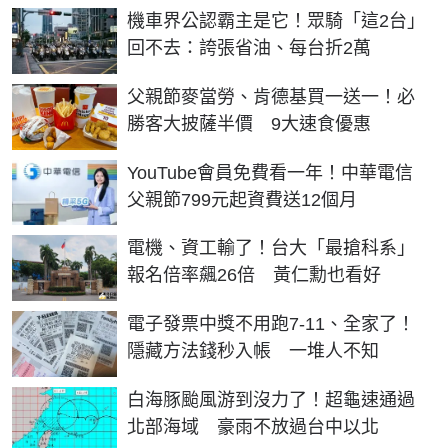
機車界公認霸主是它！眾騎「這2台」
回不去：誇張省油、每台折2萬
父親節麥當勞、肯德基買一送一！必
勝客大披薩半價 9大速食優惠
YouTube會員免費看一年！中華電信
父親節799元起資費送12個月
電機、資工輸了！台大「最搶科系」
報名倍率飆26倍 黃仁勳也看好
電子發票中獎不用跑7-11、全家了！
隱藏方法錢秒入帳 一堆人不知
白海豚颱風游到沒力了！超龜速通過
北部海域 豪雨不放過台中以北