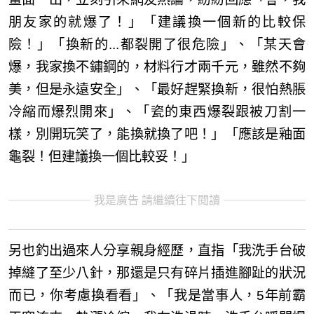
朋友家的就爆了！」「建議換一個新的比較保
險！」「換新的...都裂開了很危險」、「某天會
爆，我家換不鏽鋼的，材料行才兩千元，雖然不夠
美，但是永遠安全」、「最好趕緊換新，很怕熱脹
冷縮而爆烈開來」、「瓷的東西爆裂跟被刀割一
樣，別開玩笑了，能換就換了吧！」「應該是釉面
龜裂！但建議換一個比較妥！」
我是廣告 請繼續往下閱讀
另也釣出過來人分享親身經歷，直指「我洗手台破
掉縫了至少八針，那還是只有碎片插進腳趾的狀況
而已，你考慮換看看」、「我是當事人，5年前霸