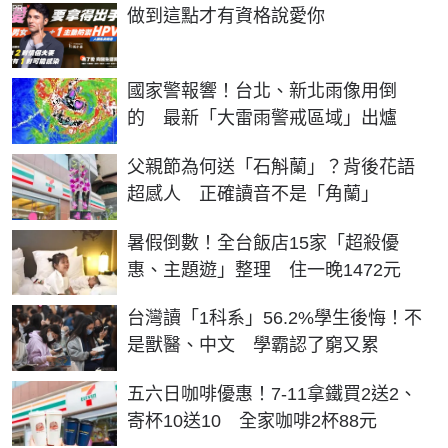
PR
做到這點才有資格說愛你
國家警報響！台北、新北雨像用倒
的 最新「大雷雨警戒區域」出爐
父親節為何送「石斛蘭」？背後花語
超感人 正確讀音不是「角蘭」
暑假倒數！全台飯店15家「超殺優
惠、主題遊」整理 住一晚1472元
台灣讀「1科系」56.2%學生後悔！不
是獸醫、中文 學霸認了窮又累
五六日咖啡優惠！7-11拿鐵買2送2、
寄杯10送10 全家咖啡2杯88元