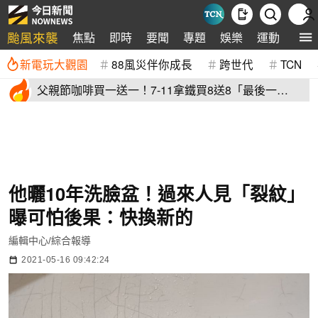
颱風來襲
焦點
即時
要聞
專題
娛樂
運動
全球
新電玩大觀園
88風災伴你成長
跨世代
TCN
父親節咖啡買一送一！7-11拿鐵買8送8「最後一
天」 全家2杯88元
他曬10年洗臉盆！過來人見「裂紋」
曝可怕後果：快換新的
編輯中心/綜合報導
2021-05-16 09:42:24