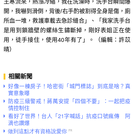
王寒流來，熱漲冷縮，我在洗澡時，洗手台瞬間爆
開，我嚇到滑倒，背後/右手酌被割得全身是傷，廁
所血一堆，救護車載去急診縫合」、「我家洗手台
是用到鎖牆壁的螺絲生鏽斷掉，剛好表姐正在使
用，徒手接住，使用40年有了」。（編輯：許苡
晴）
相關新聞
好像一棟房子！哈密街「城門標誌」到底是啥？真
實意象曝
防疫三級警戒！蔣萬安提「四個不要」：一起把疫
情控制住
看好了世界！台人「21字喊話」抗疫口號瘋傳 阿
滴也讚爆