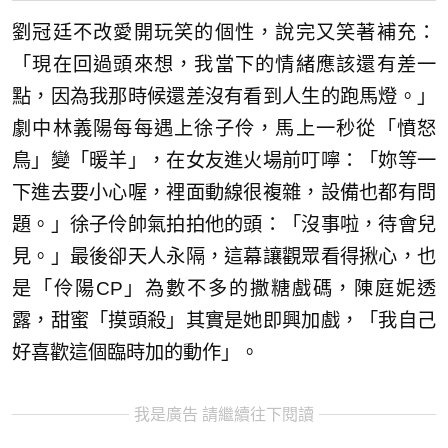
劉冠廷不改愛開玩笑的個性，說完又笑著補充：
「現在回過頭來想，我當下的情緒應該還有差一
點，因為我那時候還差沒有看到人生的跑馬燈。」
劇中林義陽每每遇上徐子伶，馬上一秒從「憤怒
鳥」變「暖羊」，在女友進火場前叮嚀：「妳等一
下進去要小心喔，裡面動線很複雜，設備也都有問
題。」徐子伶帥氣拍拍他的頭：「沒事啦，待會兒
見。」最後卻天人永隔，這幕讓觀眾看得揪心，也
是「伶陽CP」為數不多的撒糖戲碼，陳庭妮透
露，甜蜜「摸頭殺」其實是她即興加戲，「我自己
好喜歡這個臨時加的動作」。
我是廣告 請繼續往下閱讀