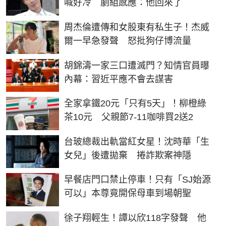
喊好冷 劇組感應：他回來了
周杰倫遭傳和女股東有私生子！杰威
爾一早急發聲 怒批狗仔博流量
胡錦濤一家三口遭滅門？知情官員曝
內幕：習近平應不會去謀害
全家拿鐵20元「只有5天」！柳橙綠
茶10元 父親節7-11咖啡買2送2
台玻總裁出軌當紅女星！沈時華「生
女兒」後遭拋棄 捲詐欺案神隱
早餐店門口禁止停車！只有「SJ始源
可以」本尊竟開保母車到場朝聖
徐子翔輕生！譚以欣118字發聲 他