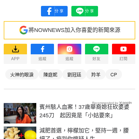
分享
分享
將NOWNEWS加入你喜愛的新聞來源
APP
追蹤
追蹤
好友
訂閱
火神的眼淚
陳庭妮
劉冠廷
羚羊
CP
Recommended by
賓州駭人血案！37歲華裔媳狂砍婆婆
245刀 起因竟是「小姑要來」
PR
減肥首選，檸檬加它，堅持一週，腰
細了，瘦到你懷疑人生