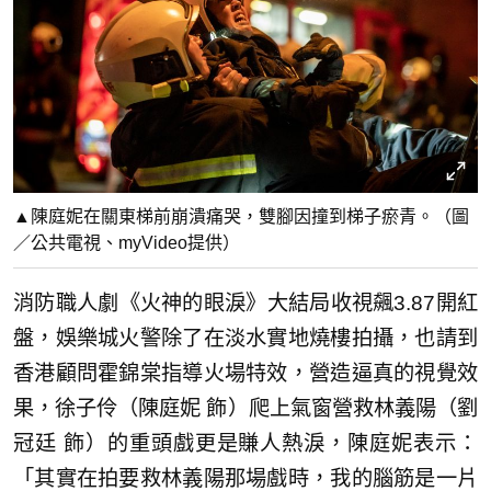
▲陳庭妮在關東梯前崩潰痛哭，雙腳因撞到梯子瘀青。（圖
／公共電視、myVideo提供）
消防職人劇《火神的眼淚》大結局收視飆3.87開紅
盤，娛樂城火警除了在淡水實地燒樓拍攝，也請到
香港顧問霍錦棠指導火場特效，營造逼真的視覺效
果，徐子伶（陳庭妮 飾）爬上氣窗營救林義陽（劉
冠廷 飾）的重頭戲更是賺人熱淚，陳庭妮表示：
「其實在拍要救林義陽那場戲時，我的腦筋是一片