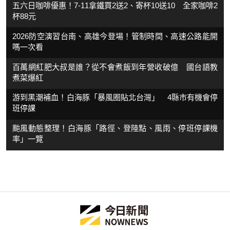
五六日咖啡優惠！7-11拿鐵買2送2、寄杯10送10 全家咖啡2
杯88元
2026防空演習台南、高雄今登場！管制時間、高速公路能開
嗎一次看
百萬網紅肥大叔是誰？從不會煮飯到年營收破億 國台語教
煮菜爆紅
游到黑潮補血！白海豚「暴風圈貼北台灣」 4縣市有機會停
班停課
颱風動態整理！白海豚「路徑、登陸點、風雨、停班停課機
率」一覽