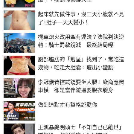
PR
起床就先做件事，沒三天小腹就不見
了! 肚子一天天變小！
機車熄火改用牽有違法？法院判決逆
轉：騎士罰款銳減 最終結局曝
PR
腹部脂肪的「剋星」找到了，常吃這
幾物，吃走大肚囊，瘦出小蠻腰
李冠儀昔控試鏡要坐大腿！廠商應徵
車模 卻是當伴遊還要脫衣驗身
PR
做到這點才有資格說愛你
王凱暴斃明頭七「不知自己已離世」