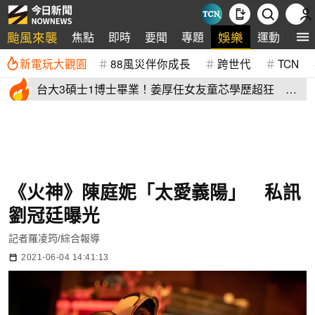
颱風來襲
娛樂
焦點
即時
要聞
專題
運動
全
新電玩大觀園
88風災伴你成長
跨世代
TCN
台大3碩士1博士畢業！姜厚任女友童芯學歷超狂 他
讚爆：比我厲害
《火神》陳庭妮「太愛義陽」 私訊
劉冠廷曝光
記者羅凌筠/綜合報導
2021-06-04 14:41:13