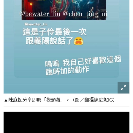
▲陳庭妮分享即興「摸頭殺」。（圖／翻攝陳庭妮IG）