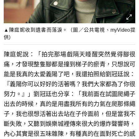
▲陳庭妮收到遺書而落淚。（圖／公共電視、myVideo提
供）
陳庭妮說：「拍完那場戲隔天睡醒突然覺得腳很
痛，才發現整隻腳都是撞到梯子的瘀青，只想說可
能是我真的太愛義陽了吧，我還拍照給劉冠廷說：
『義陽你可以好好的活著嗎？我們大家都為了你很
努力。』」劉冠廷也分享：「我前面在試圖爬繩子
出去的時候，真的是用盡我所有的力氣在爬那條繩
子，我也很想活著出去站在子伶面前，但是當我不
斷失敗，又聽到娛樂城裡傳來很大的爆炸聲響時，
內心其實是很五味雜陳，有種真的在面對死亡的感