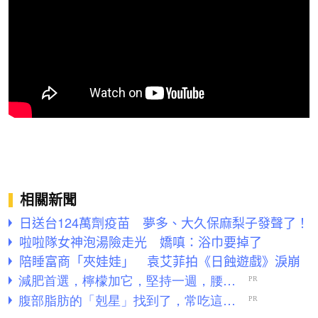
相關新聞
日送台124萬劑疫苗 夢多、大久保麻梨子發聲了！
啦啦隊女神泡湯險走光 嬌嗔：浴巾要掉了
陪睡富商「夾娃娃」 袁艾菲拍《日蝕遊戲》淚崩