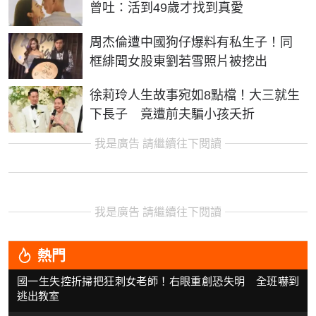
曾吐：活到49歲才找到真愛
周杰倫遭中國狗仔爆料有私生子！同
框緋聞女股東劉若雪照片被挖出
徐莉玲人生故事宛如8點檔！大三就生
下長子 竟遭前夫騙小孩夭折
我是廣告 請繼續往下閱讀
我是廣告 請繼續往下閱讀
熱門
國一生失控折掃把狂刺女老師！右眼重創恐失明 全班嚇到
逃出教室