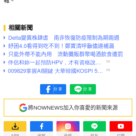
報。
相關新聞
Delta變異株肆虐 南非恢復防疫限制為期兩週
紓困4.0看得到吃不到！鄭寶清呼籲儘速補漏
只能外帶不能內用 流動攤販群聚喝酒飲食遭罰
分享
分享
將NOWNEWS加入你喜愛的新聞來源
APP
追蹤
追蹤
好友
訂閱