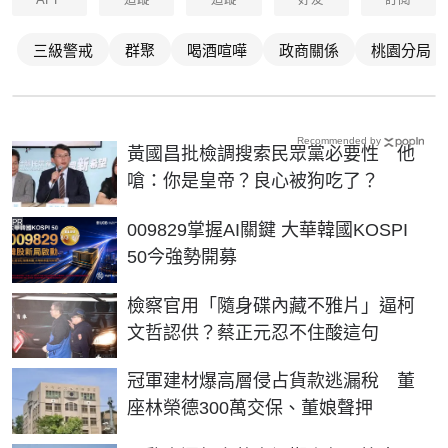
三級警戒
群聚
喝酒喧嘩
政商關係
桃園分局
Recommended by
黃國昌批檢調搜索民眾黨必要性 他
嗆：你是皇帝？良心被狗吃了？
PR
009829掌握AI關鍵 大華韓國KOSPI
50今強勢開募
檢察官用「隨身碟內藏不雅片」逼柯
文哲認供？蔡正元忍不住酸這句
冠軍建材爆高層侵占貨款逃漏稅 董
座林榮德300萬交保、董娘聲押