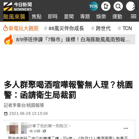
颱風來襲
焦點
即時
要聞
專題
娛樂
運動
全球
新電玩大觀園
88風災伴你成長
跨世代
TCN
8/9停班停課「7縣市」達標！白海豚颱風風雨預報
新北、台中入列
多人群聚喝酒喧嘩報警無人理？桃園
警：函請衛生局裁罰
記者李春台/桃園報導
2021-06-28 13:15:04