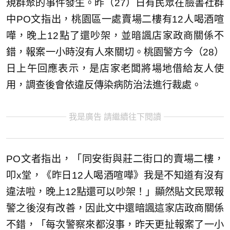
規群聚的事件發生。昨（27）日有民眾在臉書社群
中PO文指出，桃園區一處賣場二樓有12人喝酒喧
嘩，晚上12點了還吵架，並暗諷店家政商關係不
錯，報案一小時沒有人來關切。桃園警方今（28）
日上午回應表示，是店家老闆將場地借給友人使
用，調查後會依違反傳染病防治法進行裁處。
我是廣告 請繼續往下閱讀
PO文者指出，「同安街與莊二街口的賣場二樓，
叩x堂，《昨日12人喝酒喧嘩》我是不知道有沒有
違法啦，晚上12點還可以吵架！」顯然貼文民眾報
警之後沒有改善，因此文中還暗諷這家店政商關係
不錯，「每次警察來都沒事，昨天更扯報案了一小