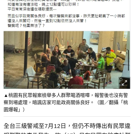
▲桃園有民眾報案檢舉多人群聚喝酒喧嘩，報警後也沒有警
察到場處理，暗諷店家可能政商關係良好。（圖／翻攝「桃
園爆報」）
全台三級警戒至7月12日，但仍不時傳出有民眾違