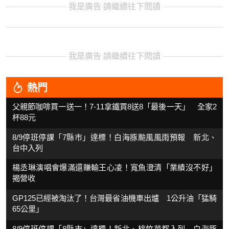
我是廣告 請繼續往下閱讀
我是廣告 請繼續往下閱讀
熱門
父親節咖啡買一送一！7-11拿鐵買8送8「最後一天」 全家2
杯88元
8/9停班停課「7縣市」達標！白海豚颱風風雨預報 新北、
台中入列
楊丞琳演唱會爆滿還賺輸王心凌！寬魚澄清「業績沒不好」
揭營收
GP125已經被淘汰了！台灣最省油機車出爐 1公升油「猛騎
65公里」
8/9停班停課「8縣市」達標！新北、桃竹苗都入列 白海豚