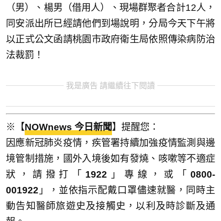
（男）、楊男（借用人）、現場群聚者合計12人，
同安派出所已經請他們到場說明，分局今天下午將
以正式公文函請桃園市政府衛生局依照傳染病防治
法裁罰！
我是廣告 請繼續往下閱讀
※【
NOWnews 今日新聞
】提醒您：
因應新冠肺炎疫情，疾管署持續加強疫情監測與邊
境管制措施，國外入境後如有發燒、咳嗽等不適症
狀，請撥打「
1922
」專線，或「
0800-
001922
」，並依指示配戴口罩儘速就醫，同時主
動告知醫師旅遊史及接觸史，以利及時診斷及通