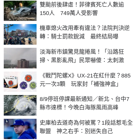
雙颱前後肆虐！菲律賓死亡人數逾
150人 749萬人受影響
機車熄火改用牽有違法？法院判決逆
轉：騎士罰款銳減 最終結局曝
淡海新市鎮驚見龍捲風！「沿路狂
掃、黑影亂飛」民眾嚇傻：太刺激
《戰鬥陀螺X》UX-21在紅什麼？885
元一次3顆 玩家封「補強神盒」
8/9停班停課最新通知／新北、台中7
縣市達標！今晚白海豚風雨高峰
史庫柏去道奇為何被罵？1段話惹毛全
聯盟 神之右手：別迷失自己