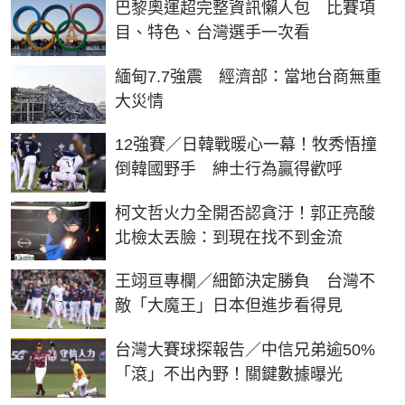
巴黎奧運超完整資訊懶人包 比賽項
目、特色、台灣選手一次看
緬甸7.7強震 經濟部：當地台商無重
大災情
12強賽／日韓戰暖心一幕！牧秀悟撞
倒韓國野手 紳士行為贏得歡呼
柯文哲火力全開否認貪汙！郭正亮酸
北檢太丟臉：到現在找不到金流
王翊亘專欄／細節決定勝負 台灣不
敵「大魔王」日本但進步看得見
台灣大賽球探報告／中信兄弟逾50%
「滾」不出內野！關鍵數據曝光