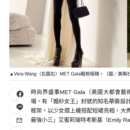
▲Vera Wang（右圖右）MET Gala戰袍吸睛。（圖／美聯社
時尚界盛事MET Gala（美國大都會
場，有「婚紗女王」封號的知名華裔設計師V
框架，以少女膝上襪搭配短裙亮相，大
最強小三」艾蜜莉瑞特考斯基（Emily Rat