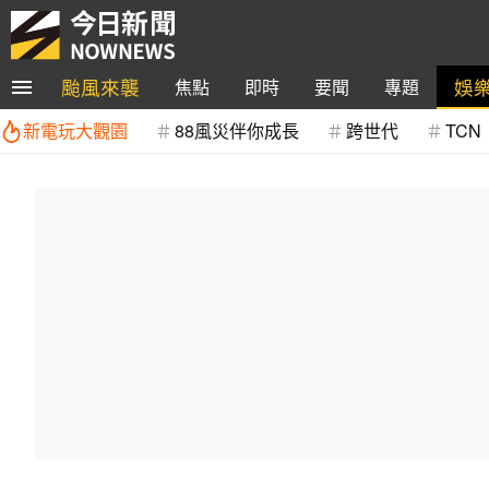
颱風來襲
娛
焦點
即時
要聞
專題
新電玩大觀園
88風災伴你成長
跨世代
TCN