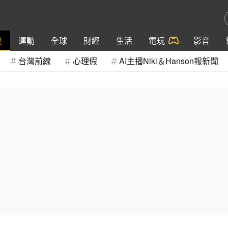
樂
運動
全球
財經
生活
電玩
影音
台灣前線
心理假
AI主播Niki＆Hanson報新聞