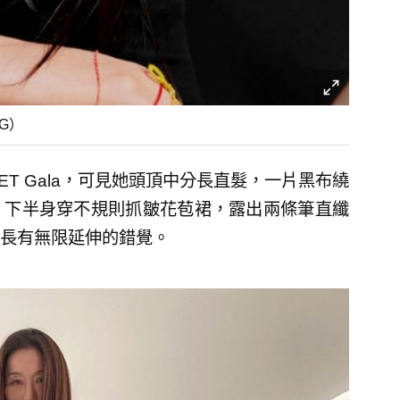
IG）
MET Gala，可見她頭頂中分長直髮，一片黑布繞
，下半身穿不規則抓皺花苞裙，露出兩條筆直纖
長有無限延伸的錯覺。