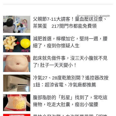
Recommended by
父親節7-11大請客！量血壓送豆漿、
茶葉蛋 217間門市都能免費領
PR
減肥首選，檸檬加它，堅持一週，腰
細了，瘦到你懷疑人生
PR
起床就先做件事，沒三天小腹就不見
了! 肚子一天天變小！
冷氣27、28度乾脆別開？遙控器改按
1鈕：超涼省電、冷氣廠都推薦
PR
腹部脂肪的「剋星」找到了，常吃這
幾物，吃走大肚囊，瘦出小蠻腰