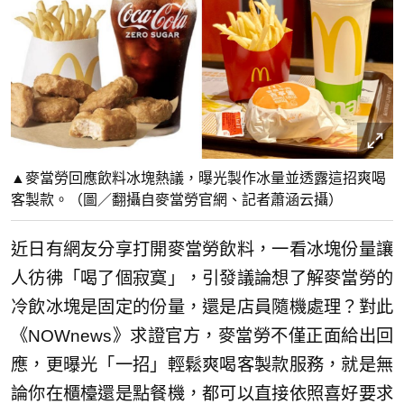
▲麥當勞回應飲料冰塊熱議，曝光製作冰量並透露這招爽喝
客製款。（圖／翻攝自麥當勞官網、記者蕭涵云攝）
近日有網友分享打開麥當勞飲料，一看冰塊份量讓
人彷彿「喝了個寂寞」，引發議論想了解麥當勞的
冷飲冰塊是固定的份量，還是店員隨機處理？對此
《NOWnews》求證官方，麥當勞不僅正面給出回
應，更曝光「一招」輕鬆爽喝客製款服務，就是無
論你在櫃檯還是點餐機，都可以直接依照喜好要求