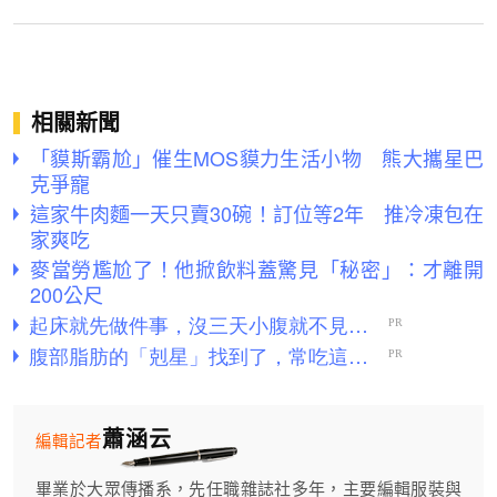
相關新聞
「貘斯霸尬」催生MOS貘力生活小物 熊大攜星巴
克爭寵
這家牛肉麵一天只賣30碗！訂位等2年 推冷凍包在
家爽吃
麥當勞尷尬了！他掀飲料蓋驚見「秘密」：才離開
200公尺
蕭涵云
編輯記者
畢業於大眾傳播系，先任職雜誌社多年，主要編輯服裝與