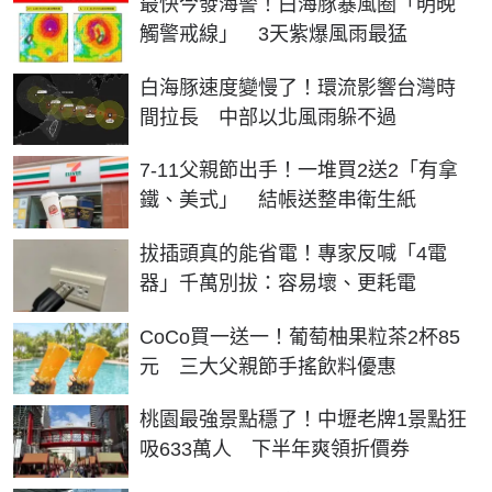
最快今發海警！白海豚暴風圈「明晚
觸警戒線」 3天紫爆風雨最猛
白海豚速度變慢了！環流影響台灣時
間拉長 中部以北風雨躲不過
7-11父親節出手！一堆買2送2「有拿
鐵、美式」 結帳送整串衛生紙
拔插頭真的能省電！專家反喊「4電
器」千萬別拔：容易壞、更耗電
CoCo買一送一！葡萄柚果粒茶2杯85
元 三大父親節手搖飲料優惠
桃園最強景點穩了！中壢老牌1景點狂
吸633萬人 下半年爽領折價券