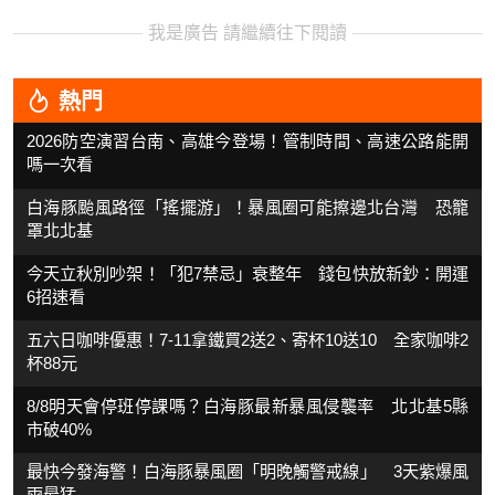
我是廣告 請繼續往下閱讀
熱門
2026防空演習台南、高雄今登場！管制時間、高速公路能開
嗎一次看
白海豚颱風路徑「搖擺游」！暴風圈可能擦邊北台灣 恐籠
罩北北基
今天立秋別吵架！「犯7禁忌」衰整年 錢包快放新鈔：開運
6招速看
五六日咖啡優惠！7-11拿鐵買2送2、寄杯10送10 全家咖啡2
杯88元
8/8明天會停班停課嗎？白海豚最新暴風侵襲率 北北基5縣
市破40%
最快今發海警！白海豚暴風圈「明晚觸警戒線」 3天紫爆風
雨最猛