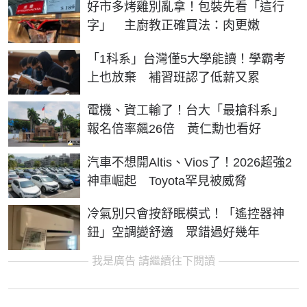
好市多烤雞別亂拿！包裝先看「這行
字」 主廚教正確買法：肉更嫩
「1科系」台灣僅5大學能讀！學霸考
上也放棄 補習班認了低薪又累
電機、資工輸了！台大「最搶科系」
報名倍率飆26倍 黃仁勳也看好
汽車不想開Altis、Vios了！2026超強2
神車崛起 Toyota罕見被威脅
冷氣別只會按舒眠模式！「遙控器神
鈕」空調變舒適 眾錯過好幾年
我是廣告 請繼續往下閱讀