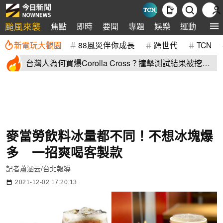
颱風來襲
焦點
即時
要聞
專題
娛樂
運動
全球
新電玩大觀園
88風災伴你成長
跨世代
TCN
台灣人為何買爆Corolla Cross？撞擊測試結果被挖
出：難怪賣翻了
麥當勞飲料冰量都不同！不想冰塊爆
多 一招爽喝客製款
記者
蕭涵云
/台北報導
2021-12-02 17:20:13