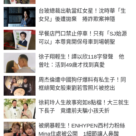
台玻總裁出軌當紅女星！沈時華「生
女兒」後遭拋棄 捲詐欺案神隱
早餐店門口禁止停車！只有「SJ始源
可以」本尊竟開保母車到場朝聖
徐子翔輕生！譚以欣118字發聲 他
曾吐：活到49歲才找到真愛
周杰倫遭中國狗仔爆料有私生子！同
框緋聞女股東劉若雪照片被挖出
徐莉玲人生故事宛如8點檔！大三就生
下長子 竟遭前夫騙小孩夭折
被網暴輕生！ENHYPEN西村力粉絲
Mina住處被公開 1細節讓人鼻酸