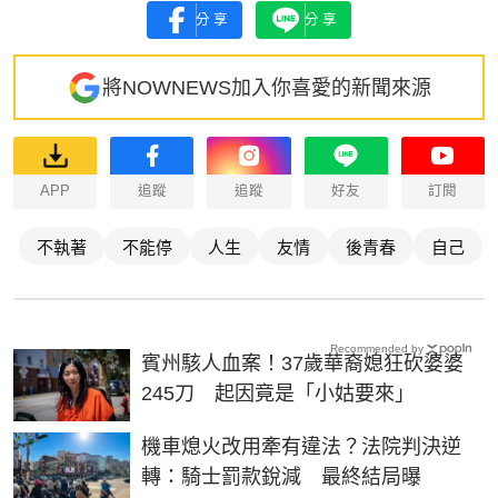
分享
分享
將NOWNEWS加入你喜愛的新聞來源
APP
追蹤
追蹤
好友
訂閱
不執著
不能停
人生
友情
後青春
自己
Recommended by
賓州駭人血案！37歲華裔媳狂砍婆婆
245刀 起因竟是「小姑要來」
機車熄火改用牽有違法？法院判決逆
轉：騎士罰款銳減 最終結局曝