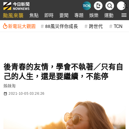
颱風來襲
焦點
即時
要聞
專題
娛樂
運動
全球
新電玩大觀園
88風災伴你成長
跨世代
TCN
後青春的友情，學會不執著／只有自
己的人生，還是要繼續，不能停
姊妹淘
2021-10-05 03:26:26