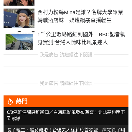
西村力粉絲Mina是誰？名牌大學畢業
轉戰酒店妹 疑遭網暴直播輕生
1千公里環島路紅到國外！BBC記者親
身實測:台灣人情味比風景迷人
我是廣告 請繼續往下閱讀
我是廣告 請繼續往下閱讀
熱門
8/8停班停課最新通知／白海豚颱風發布海警！北北基桃明下
到紫爆
長子輕生、繼女離婚！台玻夫人徐莉玲首發聲 痛揭徐子翔