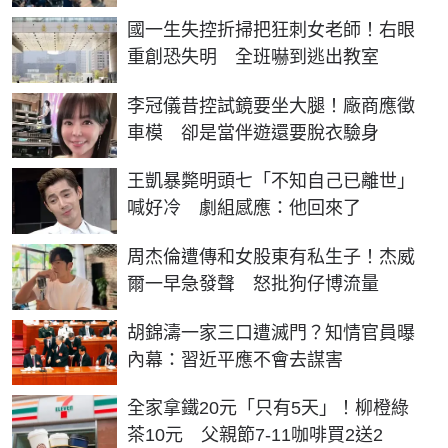
國一生失控折掃把狂刺女老師！右眼
重創恐失明 全班嚇到逃出教室
李冠儀昔控試鏡要坐大腿！廠商應徵
車模 卻是當伴遊還要脫衣驗身
王凱暴斃明頭七「不知自己已離世」
喊好冷 劇組感應：他回來了
周杰倫遭傳和女股東有私生子！杰威
爾一早急發聲 怒批狗仔博流量
胡錦濤一家三口遭滅門？知情官員曝
內幕：習近平應不會去謀害
全家拿鐵20元「只有5天」！柳橙綠
茶10元 父親節7-11咖啡買2送2