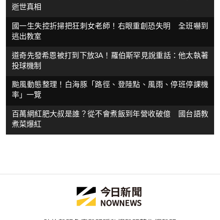
逝世真相
國一生失控折掃把狂刺女老師！右眼重創恐失明 全班嚇到
逃出教室
道奇先發希恩被打到下放3A！羅伯斯罕見說重話：他太執著
投球機制
颱風動態整理！白海豚「路徑、登陸點、風雨、停班停課機
率」一覽
百萬網紅肥大叔是誰？從不會煮飯到年營收破億 國台語教
煮菜爆紅