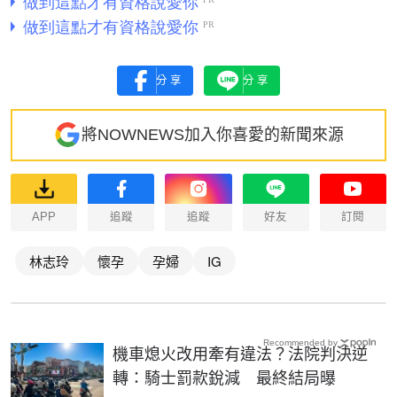
分享
分享
將NOWNEWS加入你喜愛的新聞來源
APP
追蹤
追蹤
好友
訂閱
林志玲
懷孕
孕婦
IG
Recommended by
機車熄火改用牽有違法？法院判決逆
轉：騎士罰款銳減 最終結局曝