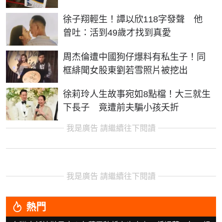
徐子翔輕生！譚以欣118字發聲 他
曾吐：活到49歲才找到真愛
周杰倫遭中國狗仔爆料有私生子！同
框緋聞女股東劉若雪照片被挖出
徐莉玲人生故事宛如8點檔！大三就生
下長子 竟遭前夫騙小孩夭折
我是廣告 請繼續往下閱讀
我是廣告 請繼續往下閱讀
熱門