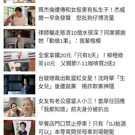
周杰倫遭傳和女股東有私生子！杰威
爾一早急發聲 怒批狗仔博流量
律師騙走慈濟10億水很深？同業揶揄
她「勤做1事」：我輩楷模
全家拿鐵20元「只有5天」！柳橙綠
茶10元 父親節7-11咖啡買2送2
台玻總裁出軌當紅女星！沈時華「生
女兒」後遭拋棄 捲詐欺案神隱
女友有老公還當人小三！姜厚任回應
「我都知道」前夫身分被扒出
早餐店門口禁止停車！只有「SJ始源
可以」本尊竟開保母車到場朝聖