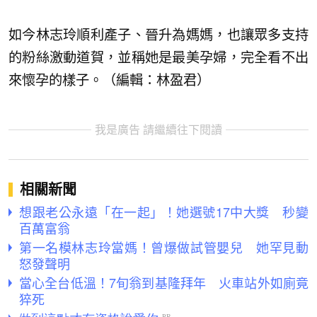
如今林志玲順利產子、晉升為媽媽，也讓眾多支持
的粉絲激動道賀，並稱她是最美孕婦，完全看不出
來懷孕的樣子。（編輯：林盈君）
我是廣告 請繼續往下閱讀
相關新聞
想跟老公永遠「在一起」！她選號17中大獎 秒變
百萬富翁
第一名模林志玲當媽！曾爆做試管嬰兒 她罕見動
怒發聲明
當心全台低溫！7旬翁到基隆拜年 火車站外如廁竟
猝死