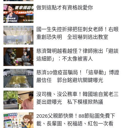
PR
做到這點才有資格說愛你
國一生失控折掃把狂刺女老師！右眼
重創恐失明 全班嚇到逃出教室
慈濟聲明越看越怪？律師揪出「避談
這細節」：不太像被害人
慈濟10億疫苗騙局！「這舉動」博證
嚴信任 郭台銘避坑關鍵曝光
沒司機、沒公務車！韓國瑜自駕老三
菱出遊曝光 私下模樣掀熱議
2026父親節快樂！88節貼圖免費下
載、長輩圖、祝福語、紅包一次看