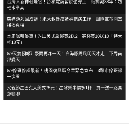
台灣人新神鞋是它！台積電魏哲家也穿上 低調藏38年：超
輕水準高
突猝逝死因成謎！肥大叔暴瘦遭猜抱病工作 團隊宣布開直
播揭真相
本周咖啡優惠！7-11美式拿鐵買2送2 寄杯買10送10「特大
杯18元」
8/9天氣預報》豪雨再炸一天！白海豚颱風明天才走 下周南
部變天
8/9停班停課最新！桃園復興區今早緊急宣布 3縣市停班課
一次看
父親節星巴克大美式75元！星冰樂半價多1杯 買一送一路易
莎咖啡