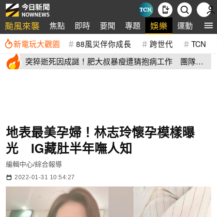
颱風來襲
娛樂
焦點
即時
要聞
專題
運動
全
新電玩大觀園
88風災伴你成長
跨世代
TCN
突猝逝死因成謎！肥大叔暴瘦遭猜抱病工作 團隊宣
布開直播揭真相
地表最美孕婦！林志玲懷孕模樣曝
光 IG藏肚半年嘸人知
編輯中心/綜合報導
2022-01-31 10:54:27