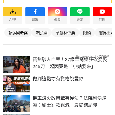
APP
追蹤
追蹤
好友
訂閱
賴弘國老婆
賴弘國
華航林依晨
阿嬌
醫界王陽
Recommended by
賓州駭人血案！37歲華裔媳狂砍婆婆
245刀 起因竟是「小姑要來」
PR
做到這點才有資格說愛你
機車熄火改用牽有違法？法院判決逆
轉：騎士罰款銳減 最終結局曝