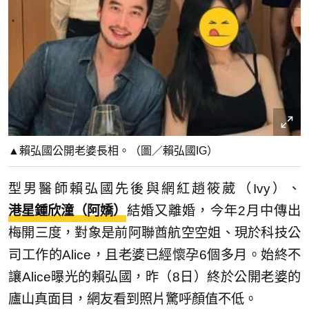
▲賴弘國公開老婆長相。（圖／賴弘國IG）
型男醫師賴弘國先後與網紅趙筱葳（Ivy）、
港星鍾欣潼（阿嬌）
結婚又離婚，今年2月中傳出
梅開三度，對象是前阿聯酋航空空姐、現於科技公
司工作的Alice，且老婆已經懷孕6個多月。始終不
讓Alice曝光的賴弘國，昨（8日）終於公開老婆的
廬山真面目，網友看到照片驚呼顏值不低。