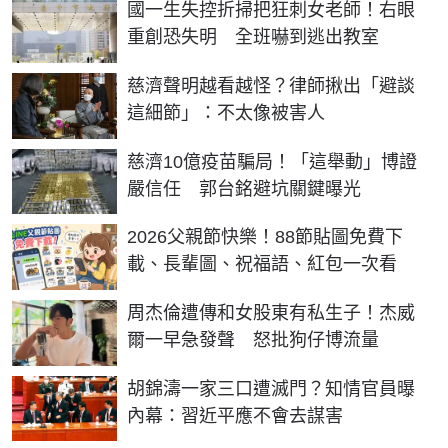
國一生失控折掃把狂刺女老師！右眼
重創恐失明 全班嚇到逃出教室
慈濟聲明越看越怪？律師揪出「避談
這細節」：不太像被害人
慈濟10億疫苗騙局！「這舉動」博證
嚴信任 郭台銘避坑關鍵曝光
2026父親節快樂！88節貼圖免費下
載、長輩圖、祝福語、紅包一次看
周杰倫遭傳和女股東有私生子！杰威
爾一早急發聲 怒批狗仔博流量
胡錦濤一家三口遭滅門？知情官員曝
內幕：習近平應不會去謀害