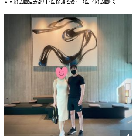
▲▼賴弘國過去都用P圖保護老婆。（圖／賴弘國IG）