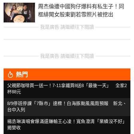
周杰倫遭中國狗仔爆料有私生子！同
框緋聞女股東劉若雪照片被挖出
我是廣告 請繼續往下閱讀
我是廣告 請繼續往下閱讀
熱門
父親節咖啡買一送一！7-11拿鐵買8送8「最後一天」 全家2
杯88元
8/9停班停課「7縣市」達標！白海豚颱風風雨預報 新北、
台中入列
楊丞琳演唱會爆滿還賺輸王心凌！寬魚澄清「業績沒不好」
揭營收