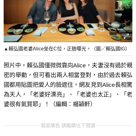
▲賴弘國老婆Alice坐在C位，正臉曝光。（圖／賴弘國IG）
照片中，賴弘國僅微微靠向Alice，夫妻沒有過於親
密的舉動，但可看出兩人相當登對，由於過去賴弘
國都用貼圖把愛人的臉遮住，網友見到Alice長相驚
為天人，「老婆好漂亮」、「老婆也太正」、「老
婆很有氣質耶」！（編輯：楊穎軒）
我是廣告 請繼續往下閱讀