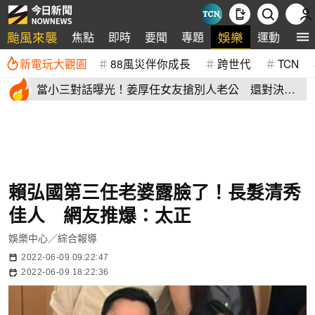
颱風來襲
娛樂
焦點
即時
要聞
專題
運動
全
新電玩大觀園
88風災伴你成長
跨世代
TCN
當小三對話曝光！姜厚任女友搶別人老公 還對決正
宮女兒開酸騷貨
賴弘國第三任老婆露臉了！長髮清秀
佳人 網友推爆：太正
娛樂中心／綜合報導
2022-06-09 09:22:47
2022-06-09 18:22:36