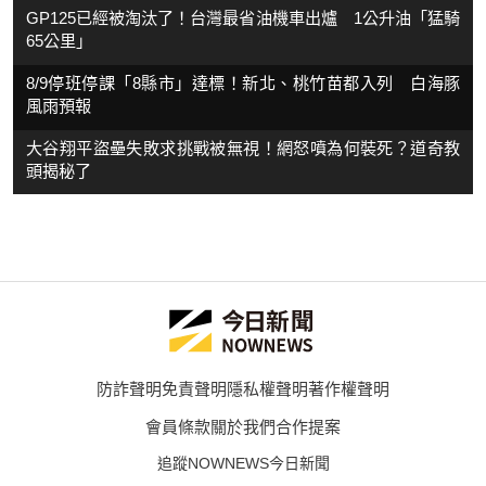
GP125已經被淘汰了！台灣最省油機車出爐 1公升油「猛騎
65公里」
8/9停班停課「8縣市」達標！新北、桃竹苗都入列 白海豚
風雨預報
大谷翔平盜壘失敗求挑戰被無視！網怒噴為何裝死？道奇教
頭揭秘了
防詐聲明
免責聲明
隱私權聲明
著作權聲明
會員條款
關於我們
合作提案
追蹤NOWNEWS今日新聞