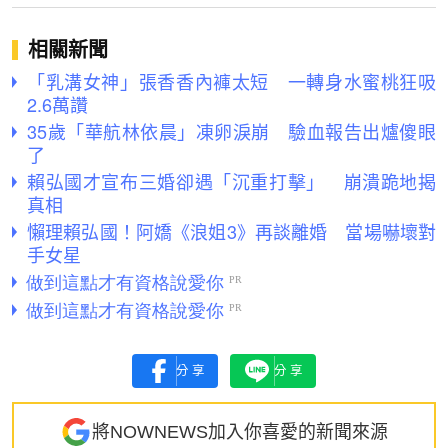
相關新聞
「乳溝女神」張香香內褲太短 一轉身水蜜桃狂吸
2.6萬讚
35歲「華航林依晨」凍卵淚崩 驗血報告出爐傻眼
了
賴弘國才宣布三婚卻遇「沉重打擊」 崩潰跪地揭
真相
懶理賴弘國！阿嬌《浪姐3》再談離婚 當場嚇壞對
手女星
分享
分享
將NOWNEWS加入你喜愛的新聞來源