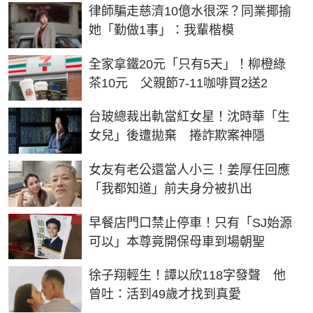
律師騙走慈濟10億水很深？同業揶揄
她「勤做1事」：我輩楷模
全家拿鐵20元「只有5天」！柳橙綠
茶10元 父親節7-11咖啡買2送2
台玻總裁出軌當紅女星！沈時華「生
女兒」後遭拋棄 捲詐欺案神隱
女友有老公還當人小三！姜厚任回應
「我都知道」前夫身分被扒出
早餐店門口禁止停車！只有「SJ始源
可以」本尊竟開保母車到場朝聖
徐子翔輕生！譚以欣118字發聲 他
曾吐：活到49歲才找到真愛