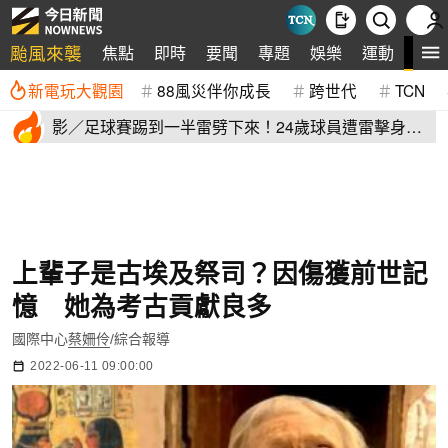
颱風來襲
全
焦點
即時
要聞
專題
娛樂
運動
新電玩大觀園
88風災伴你成長
跨世代
TCN
影／足球賽踢到一半雷劈下來！24歲球員遭雷擊身
亡 驚悚畫面曝
上輩子是古埃及祭司？因傷獲前世記
憶 她為考古貢獻良多
國際中心
蔡姍伶
/綜合報導
2022-06-11 09:00:00