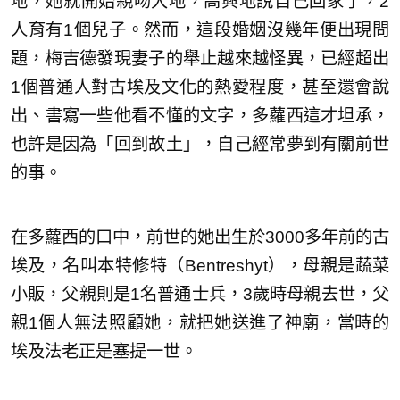
地，她就開始親吻大地，高興地說自己回家了，2
人育有1個兒子。然而，這段婚姻沒幾年便出現問
題，梅吉德發現妻子的舉止越來越怪異，已經超出
1個普通人對古埃及文化的熱愛程度，甚至還會說
出、書寫一些他看不懂的文字，多蘿西這才坦承，
也許是因為「回到故土」，自己經常夢到有關前世
的事。
在多蘿西的口中，前世的她出生於3000多年前的古
埃及，名叫本特修特（Bentreshyt），母親是蔬菜
小販，父親則是1名普通士兵，3歲時母親去世，父
親1個人無法照顧她，就把她送進了神廟，當時的
埃及法老正是塞提一世。