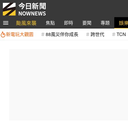
颱風來襲
娛
焦點
即時
要聞
專題
新電玩大觀園
88風災伴你成長
跨世代
TCN