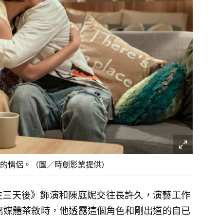
的情侶。（圖／時創影業提供）
在三天後》飾演和陳庭妮交往長許久，演藝工作
席媒體茶敘時，他透露這個角色和剛出道的自已