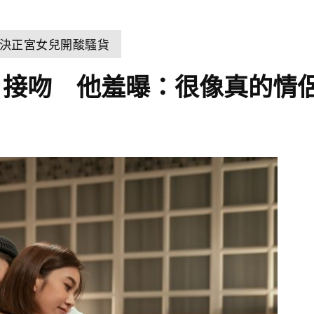
決正宮女兒開酸騷貨
》接吻 他羞曝：很像真的情