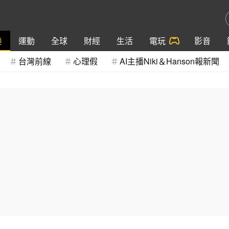
樂
運動
全球
財經
生活
電玩
影音
台灣前線
心理假
AI主播Niki＆Hanson報新聞