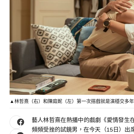
▲林哲熹（右）和陳庭妮（左）第一次搭戲就是演穩交多年
藝人林哲熹在熱播中的戲劇《愛情發生
頻頻受挫的試鏡男，在今天（15日）出