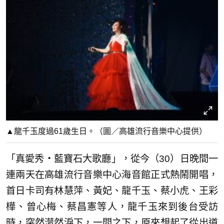
▲龍千玉度過61歲生日。（圖／高雄流行音樂中心提供）
「真愛秀・藍寶石大歌廳」，從今（30）日晚間一
連兩天在高雄流行音樂中心海音館正式熱鬧開唱，
首日卡司有林慧萍、黃妃、龍千玉、蔡小虎、王彩
樺、曾心梅、蔡昌憲等人，龍千玉來到後台受訪
時，突然潸然淚下，一問之下，原來想起了從出道