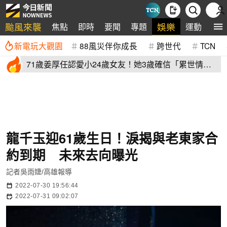
颱風來襲
娛樂
焦點
即時
要聞
專題
運動
全
新電玩大觀園
88風災伴你成長
跨世代
TCN
71歲姜厚任認愛小24歲女友！她3歲確信「累世情
緣」小一寫信示愛
龍千玉迎61歲生日！淚揭與老東家合
約到期 未來去向曝光
記者吳雨婕/高雄報導
2022-07-30 19:56:44
2022-07-31 09:02:07