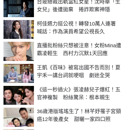
台玻總裁出軌當紅女星！沈時華「生
女兒」後遭拋棄 捲詐欺案神隱
柯佳嬿力挺公視！轉發10萬人連署
喊話：作為演員希望公視長久
直播批粉絲只想被注意！女粉Mina遭
霸凌輕生 西村力沉默1天回應
王凱《百味》被寫出國不告而別！夏
宇禾一講台詞就哽咽 劇迷全哭
《這一秒過火》張凌赫兒子爆紅！五
官神複製 粉絲驚呆：根本親生
36歲港版瑤瑤生了！林芊妤罹子宮頸
癌12年後產女 甜曬一家四口照