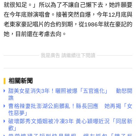
就很知足。」所以為了不讓自己懶下去，她許願要
在今年底辦演唱會。接著突然自爆，今年12月底與
老東家豪記唱片的合約到期，從1986年就在豪記的
她，目前還在考慮去向。
我是廣告 請繼續往下閱讀
相關新聞
甜美女星消失3年！曬照被爆「五官進化」 動怒開
譙
曹格辣妻批澎湖公廁髒亂！縣長回應 她再揭「女
性惡夢」
破壞鄭秀文婚姻被冷凍3年 黃心穎曝近況「同居新
歡」
曾莞婷裙子短到快見腿根 網友抓包「鏡子反