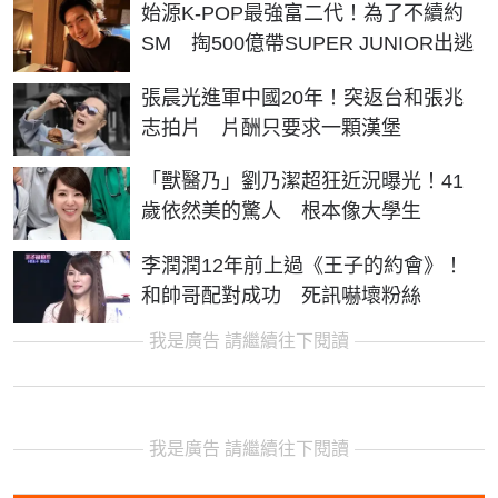
始源K-POP最強富二代！為了不續約
SM 掏500億帶SUPER JUNIOR出逃
張晨光進軍中國20年！突返台和張兆
志拍片 片酬只要求一顆漢堡
「獸醫乃」劉乃潔超狂近況曝光！41
歲依然美的驚人 根本像大學生
李潤潤12年前上過《王子的約會》！
和帥哥配對成功 死訊嚇壞粉絲
我是廣告 請繼續往下閱讀
我是廣告 請繼續往下閱讀