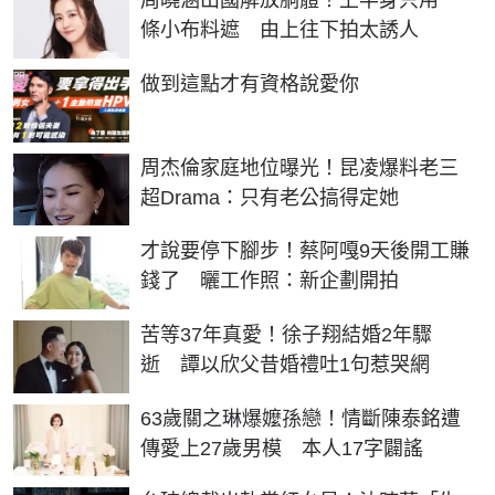
周曉涵出國解放胴體！上半身只用一
條小布料遮 由上往下拍太誘人
PR
做到這點才有資格說愛你
周杰倫家庭地位曝光！昆凌爆料老三
超Drama：只有老公搞得定她
才說要停下腳步！蔡阿嘎9天後開工賺
錢了 曬工作照：新企劃開拍
苦等37年真愛！徐子翔結婚2年驟
逝 譚以欣父昔婚禮吐1句惹哭網
63歲關之琳爆嬤孫戀！情斷陳泰銘遭
傳愛上27歲男模 本人17字闢謠