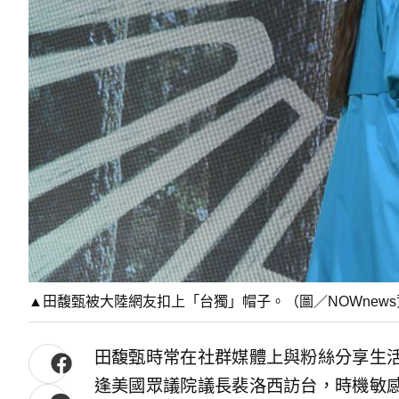
▲田馥甄被大陸網友扣上「台獨」帽子。（圖／NOWnew
田馥甄時常在社群媒體上與粉絲分享生
逢美國眾議院議長裴洛西訪台，時機敏