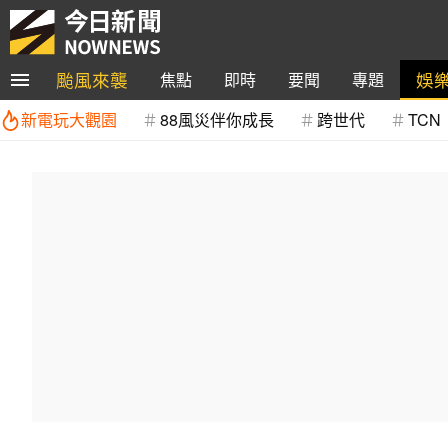
颱風來襲
娛
焦點
即時
要聞
專題
新電玩大觀園
88風災伴你成長
跨世代
TCN