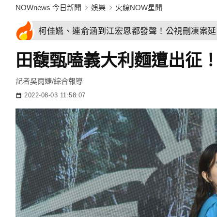
NOWnews 今日新聞
娛樂
火線NOW星聞
柯佳嬿、連俞涵到江宏恩都發聲！公視刪凍案延
田馥甄嗑義大利麵遭出征！
記者吳雨婕/綜合報導
2022-08-03 11:58:07