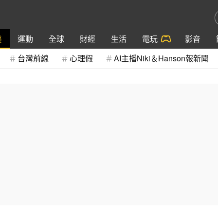
樂
運動
全球
財經
生活
電玩
影音
台灣前線
心理假
AI主播Niki＆Hanson報新聞