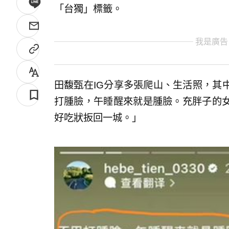
「台獨」標籤。
我是廣告
田馥甄在IG分享多張爬山、生活照，其
打腫臉，午睡醒來就是腫臉。充胖子的
好吃狀扳回一城。」