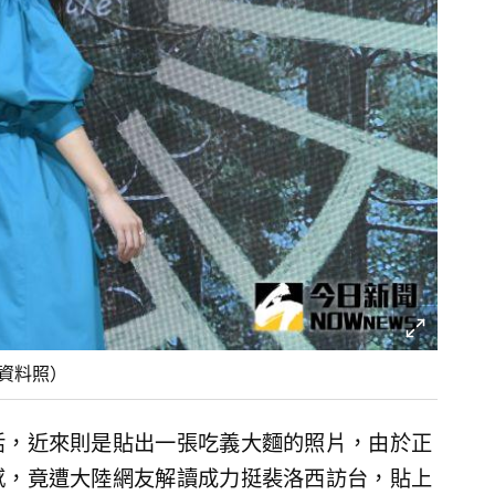
s資料照）
活，近來則是貼出一張吃義大麵的照片，由於正
感，竟遭大陸網友解讀成力挺裴洛西訪台，貼上