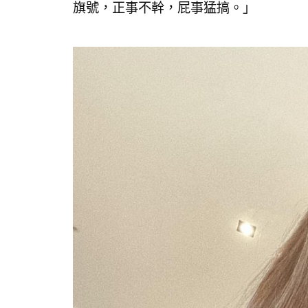
旗號，正事不幹，屁事猛搞。」