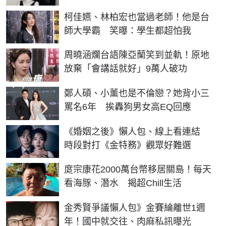
柯佳嬿、林柏宏也當過老師！他是台
師大學霸 笑曝：學生都超怕我
周曉涵爛台語陳亞蘭笑到並軌！原地
放棄「會講話就好」9萬人破功
鄭人碩、小薰也是不倫戀？她背小三
罵名6年 挨轟狗男女高EQ回應
《婚姻之後》懶人包、線上看連結
時段對打《金特務》觀眾好難選
庹宗康花2000萬台幣移居關島！每天
看海豚、潛水 揭超Chill生活
金秀賢爭議懶人包》金賽綸離世1週
年！國中就交往、肉麻私訊曝光