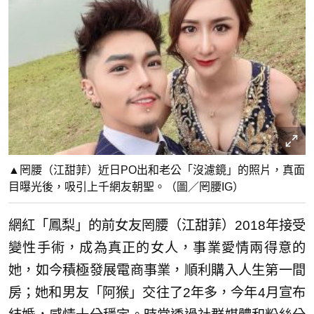
▲罔腰（江甜菲）近日PO出和老公「沒濾鏡」的照片，真面
目曝光後，吸引上千網友朝聖。（圖／罔腰IG）
網紅「鳳梨」的前女友罔腰（江甜菲）2018年接受
變性手術，成為真正的女人，事業愛情兩得意的
她，如今積極發展電商事業，順利購入人生第一間
房；她和男友「阿猴」交往了2年多，今年4月宣布