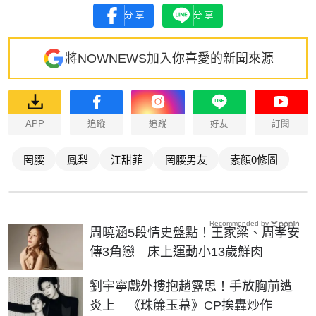
分享
分享
將NOWNEWS加入你喜愛的新聞來源
APP
追蹤
追蹤
好友
訂閱
罔腰
鳳梨
江甜菲
罔腰男友
素顏0修圖
Recommended by
周曉涵5段情史盤點！王家梁、周孝安
傳3角戀 床上運動小13歲鮮肉
劉宇寧戲外摟抱趙露思！手放胸前遭
炎上 《珠簾玉幕》CP挨轟炒作