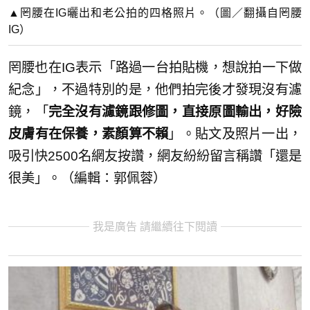
▲罔腰在IG曬出和老公拍的四格照片。（圖／翻攝自罔腰
IG）
罔腰也在IG表示「路過一台拍貼機，想說拍一下做
紀念」，不過特別的是，他們拍完後才發現沒有濾
鏡，「
完全沒有濾鏡跟修圖，直接原圖輸出，好險
皮膚有在保養，素顏算不賴
」。貼文及照片一出，
吸引快2500名網友按讚，網友紛紛留言稱讚「還是
很美」。（編輯：郭佩蓉）
我是廣告 請繼續往下閱讀