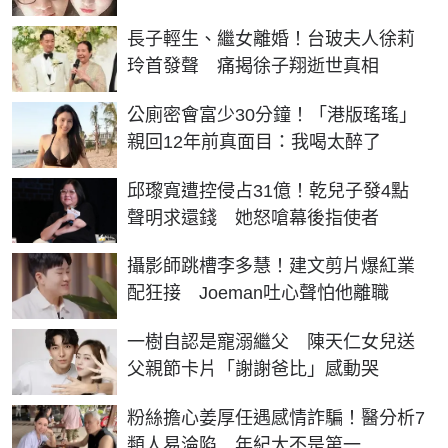
長子輕生、繼女離婚！台玻夫人徐莉
玲首發聲 痛揭徐子翔逝世真相
公廁密會富少30分鐘！「港版瑤瑤」
親回12年前真面目：我喝太醉了
邱瓈寬遭控侵占31億！乾兒子發4點
聲明求還錢 她怒嗆幕後指使者
攝影師跳槽李多慧！建文剪片爆紅業
配狂接 Joeman吐心聲怕他離職
一樹自認是寵溺繼父 陳天仁女兒送
父親節卡片「謝謝爸比」感動哭
粉絲擔心姜厚任遇感情詐騙！醫分析7
類人易淪陷 年紀大不是第一