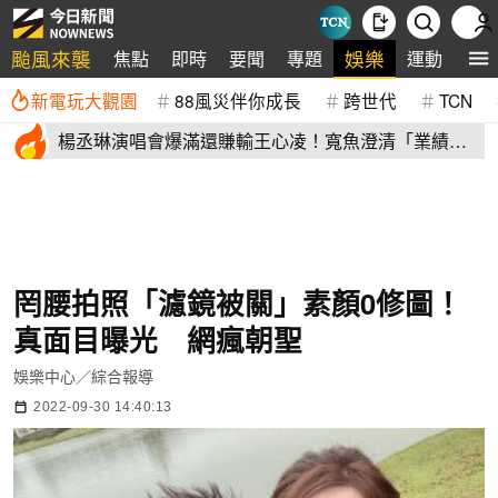
颱風來襲
娛樂
焦點
即時
要聞
專題
運動
全
新電玩大觀園
88風災伴你成長
跨世代
TCN
楊丞琳演唱會爆滿還賺輸王心凌！寬魚澄清「業績沒
不好」揭營收
罔腰拍照「濾鏡被關」素顏0修圖！
真面目曝光 網瘋朝聖
娛樂中心／綜合報導
2022-09-30 14:40:13