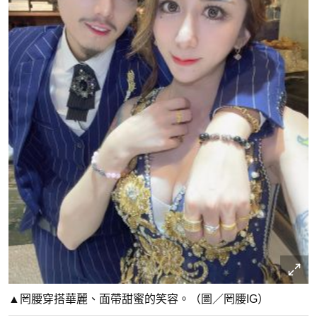
▲罔腰穿搭華麗、面帶甜蜜的笑容。（圖／罔腰IG）