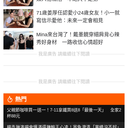
71歲姜厚任認愛小24歲女友！小一就
寫信示愛他：未來一定會相見
Mina來台灣了！戴墨鏡穿細肩背心辣
秀好身材 一路收信心情超好
我是廣告 請繼續往下閱讀
我是廣告 請繼續往下閱讀
熱門
父親節咖啡買一送一！7-11拿鐵買8送8「最後一天」 全家2
杯88元
楊丞琳演唱會爆滿還賺輸王心凌！寬魚澄清「業績沒不好」