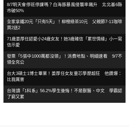
8/7明天會停班停課嗎？白海豚暴風侵襲率飆升 北北基6縣
市破50%
全家拿鐵20元「只有5天」！柳橙綠茶10元 父親節7-11咖啡
買2送2
71歲姜厚任認愛小24歲女友！她3歲確信「累世情緣」小一寫
信示愛
發票「5張中1000萬都沒領」！消費地點、明細速看 9/7不
領全充公
台大3碩士1博士畢業！姜厚任女友童芯學歷超狂 他讚爆：
比我厲害
台灣讀「1科系」56.2%學生後悔！不是獸醫、中文 學霸認
了窮又累