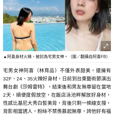
▲阿喜身材火辣，被封為宅男女神。（圖／翻攝自阿喜FB）
宅男女神阿喜（林育品）不僅外表甜美，還擁有
32F、24、35火辣好身材，日前到台東藝術節演出
舞台劇《莎姆雷特》，結束後和男友無尊留在當地
2天，順便度假放空，在飯店泳池畔解放好身材，
性感比基尼大秀白皙美背，背後只剩一條線支撐，
背影相當誘人，粉絲不禁羨慕起無尊，誇他好有福