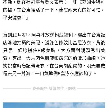
不斷，她在社群平台發文表示：「託《莎姆雷特》
的福，在台東慢活了一下，連震兩天真的好可怕，
平安健康。」
直到10月初，阿喜才放送粉絲福利，曬出在台東飯
店泳池拍攝的美照，淺綠色條紋比基尼泳衣，背後
只靠一條線撐住F級美胸，大方面對鏡頭秀出美
背，露出一大片肉色肌膚和窈窕的葫蘆形曲線。她
笑說當時忘記帶泳衣，在台東胡亂買的，明天要啟
程去另一片海，一口氣準備5套泳衣應該夠了。
我是廣告 請繼續往下閱讀