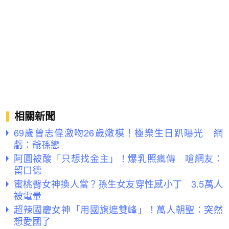
相關新聞
69歲曾志偉激吻26歲嫩模！極樂生日趴曝光 網
虧：爺孫戀
阿圓被酸「只想找金主」！爆乳照瘋傳 嗆網友：
留口德
蜜桃臀女神換人當？孫生女友穿性感小丁 3.5萬人
被電暈
超辣國慶女神「用國旗遮雙峰」！萬人朝聖：突然
想愛國了