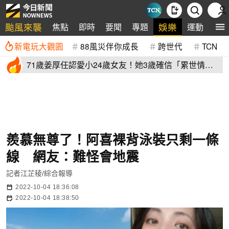
颱風來襲
娛樂
焦點
即時
要聞
專題
運動
全
新電玩大觀園
88風災伴你成長
跨世代
TCN
71歲姜厚任認愛小24歲女友！她3歲確信「累世情
緣」小一寫信示愛
羨慕無尊了！阿喜裸背泳裝只剩一條
線 網友：難怪會地震
記者江芷稜/綜合報導
2022-10-04 18:36:08
2022-10-04 18:38:50