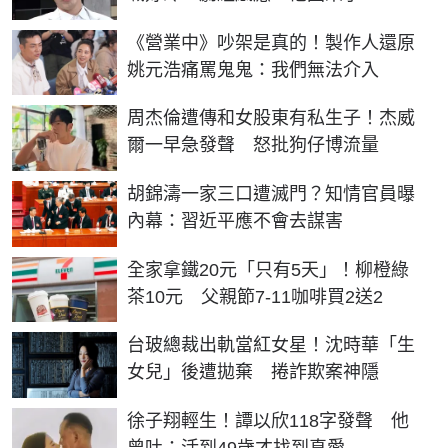
《營業中》吵架是真的！製作人還原
姚元浩痛罵鬼鬼：我們無法介入
周杰倫遭傳和女股東有私生子！杰威
爾一早急發聲 怒批狗仔博流量
胡錦濤一家三口遭滅門？知情官員曝
內幕：習近平應不會去謀害
全家拿鐵20元「只有5天」！柳橙綠
茶10元 父親節7-11咖啡買2送2
台玻總裁出軌當紅女星！沈時華「生
女兒」後遭拋棄 捲詐欺案神隱
徐子翔輕生！譚以欣118字發聲 他
曾吐：活到49歲才找到真愛