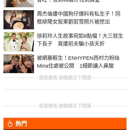
周杰倫遭中國狗仔爆料有私生子！同
框緋聞女股東劉若雪照片被挖出
徐莉玲人生故事宛如8點檔！大三就生
下長子 竟遭前夫騙小孩夭折
被網暴輕生！ENHYPEN西村力粉絲
Mina住處被公開 1細節讓人鼻酸
我是廣告 請繼續往下閱讀
我是廣告 請繼續往下閱讀
熱門