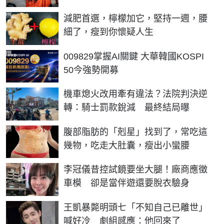
PR
減肥首選，檸檬加它，堅持一週，腰
細了，瘦到你懷疑人生
PR
009829掌握AI關鍵 大華韓國KOSPI
50今強勢開募
機車熄火改用牽有違法？法院判決逆
轉：騎士罰款銳減 最終結局曝
PR
腹部脂肪的「剋星」找到了，常吃這
幾物，吃走大肚囊，瘦出小蠻腰
李冠儀昔控試鏡要坐大腿！廠商應徵
車模 卻是當伴遊還要脫衣驗身
王凱暴斃明頭七「不知自己已離世」
喊好冷 劇組感應：他回來了