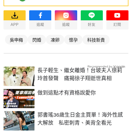
APP
追蹤
追蹤
好友
訂閱
吳申梅
閃婚
凍卵
懷孕
科技新貴
Recommended by
長子輕生、繼女離婚！台玻夫人徐莉
玲首發聲 痛揭徐子翔逝世真相
PR
做到這點才有資格說愛你
郭書瑤36歲生日金主買單！海外性感
大解放 私密刺青、美背全看光