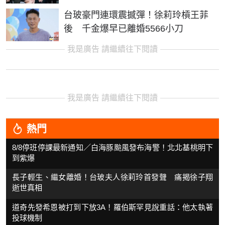
台玻豪門連環震撼彈！徐莉玲槓王菲
後 千金爆早已離婚5566小刀
我是廣告 請繼續往下閱讀
我是廣告 請繼續往下閱讀
熱門
8/8停班停課最新通知／白海豚颱風發布海警！北北基桃明下
到紫爆
長子輕生、繼女離婚！台玻夫人徐莉玲首發聲 痛揭徐子翔
逝世真相
道奇先發希恩被打到下放3A！羅伯斯罕見說重話：他太執著
投球機制