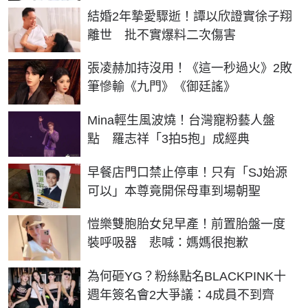
結婚2年摯愛驟逝！譚以欣證實徐子翔
離世 批不實爆料二次傷害
張凌赫加持沒用！《這一秒過火》2敗
筆慘輸《九門》《御廷謠》
Mina輕生風波燒！台灣寵粉藝人盤
點 羅志祥「3拍5抱」成經典
早餐店門口禁止停車！只有「SJ始源
可以」本尊竟開保母車到場朝聖
愷樂雙胞胎女兒早產！前置胎盤一度
裝呼吸器 悲喊：媽媽很抱歉
為何砸YG？粉絲點名BLACKPINK十
週年簽名會2大爭議：4成員不到齊