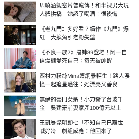
周曉涵親密片曾瘋傳！和半裸男大玩
人體拱橋 她認了喝酒：很後悔
《老九門》多好看？續作《九門》爆
紅 大換角引老粉失望
《不良一族2》最帥89登場！阿一自
信爆棚愛死自己：每天被帥醒
西村力粉絲Mina遭網暴輕生！路人淚
憶一起追星過往：她漂亮又善良
無緣的豪門女婿！小刀掰了台玻千
金 吳建豪前妻家產100億元以上
王凱暴斃明頭七「不知自己已離世」
喊好冷 劇組感應：他回來了