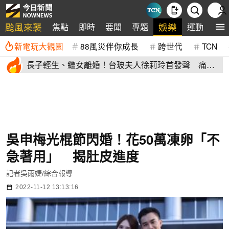
颱風來襲
娛樂
焦點
即時
要聞
專題
運動
全
新電玩大觀園
88風災伴你成長
跨世代
TCN
長子輕生、繼女離婚！台玻夫人徐莉玲首發聲 痛揭
徐子翔逝世真相
吳申梅光棍節閃婚！花50萬凍卵「不
急著用」 揭肚皮進度
記者吳雨婕/綜合報導
2022-11-12 13:13:16