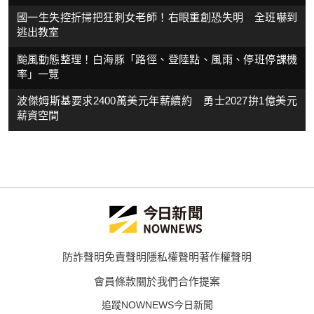
國一生失控折掃把狂刺女老師！右眼重創恐失明 全班嚇到
逃出教室
颱風動態整理！白海豚「路徑、登陸點、風雨、停班停課機
率」一覽
波傑姆斯基要求2400萬美元年薪續約 勇士2027拚1億美元
薪資空間
防詐聲明
免責聲明
隱私權聲明
著作權聲明
會員條款
關於我們
合作提案
追蹤NOWNEWS今日新聞