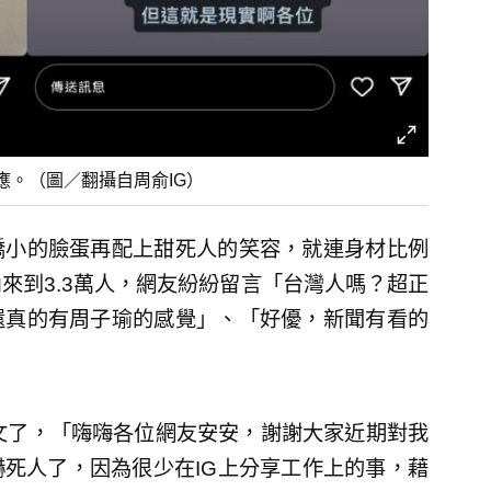
應。（圖／翻攝自周俞IG）
嬌小的臉蛋再配上甜死人的笑容，就連身材比例
來到3.3萬人，網友紛紛留言「台灣人嗎？超正
還真的有周子瑜的感覺」、「好優，新聞有看的
發文了，「嗨嗨各位網友安安，謝謝大家近期對我
死人了，因為很少在IG上分享工作上的事，藉