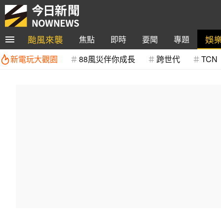
颱風來襲
娛
焦點
即時
要聞
專題
新電玩大觀園
88風災伴你成長
跨世代
TCN