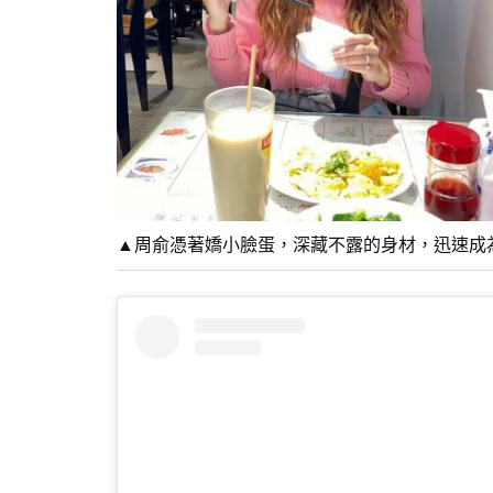
▲周俞憑著嬌小臉蛋，深藏不露的身材，迅速成