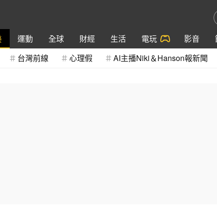
樂
運動
全球
財經
生活
電玩
影音
台灣前線
心理假
AI主播Niki＆Hanson報新聞