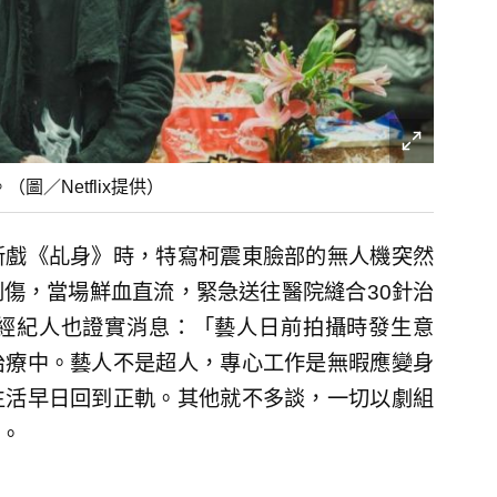
圖／Netflix提供）
新戲《乩身》時，特寫柯震東臉部的無人機突然
傷，當場鮮血直流，緊急送往醫院縫合30針治
經紀人也證實消息：「藝人日前拍攝時發生意
治療中。藝人不是超人，專心工作是無暇應變身
生活早日回到正軌。其他就不多談，一切以劇組
。