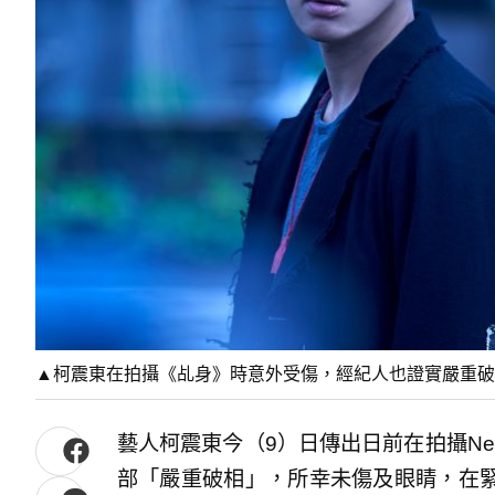
▲柯震東在拍攝《乩身》時意外受傷，經紀人也證實嚴重破
藝人柯震東今（9）日傳出日前在拍攝Net
部「嚴重破相」，所幸未傷及眼睛，在