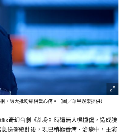
相，讓大批粉絲相當心疼。（圖／華星娛樂提供）
flix奇幻台劇《乩身》時遭無人機撞傷，造成臉
緊急送醫縫針後，現已積極養病、治療中，主演