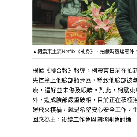
▲柯震東主演Netflix《乩身》，拍戲時遭逢意外。（
根據《聯合報》報導，柯震東日前在拍
失控撞上他臉部顴骨區，導致他臉部被劃
療，還好並未傷及眼睛。對此，柯震東
外，造成臉部嚴重破相，目前正在積極
邊飛來橫禍，就是希望安心安全工作，
回應為主，後續工作會與團隊開會討論」