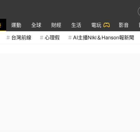
樂
運動
全球
財經
生活
電玩
影音
台灣前線
心理假
AI主播Niki＆Hanson報新聞