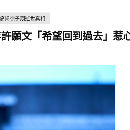
痛揭徐子翔逝世真相
年許願文「希望回到過去」惹