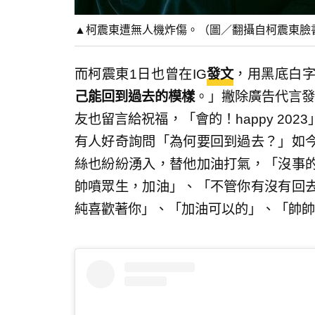
▲柯震東遭無人機炸傷。（圖／翻攝自柯震東臉
而柯震東1日也曾在IG
發文
，用黑底白
己能回到過去的模樣
。」撇除廣告代言發
友也留言給祝福，「會的！happy 20
有人好奇詢問「為何要回到過去？」如
絲也紛紛湧入，替他加油打氣，「沒事
帥噴眾生，加油」、「不管你有沒有回
純喜歡著你」、「加油可以的」、「帥帥