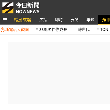
颱風來襲
娛
焦點
即時
要聞
專題
新電玩大觀園
88風災伴你成長
跨世代
TCN