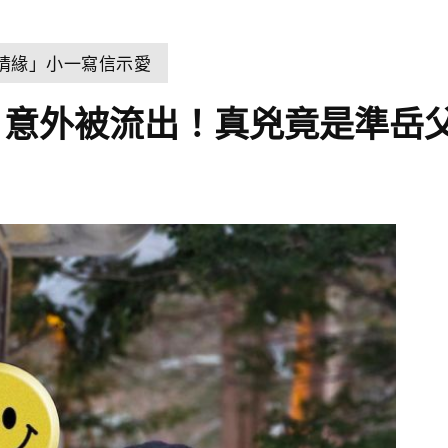
世情緣」小一寫信示愛
照」意外被流出！真兇竟是準岳