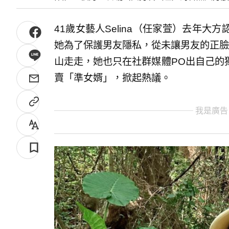
41歲女藝人Selina（任家萱）去年
她為了保護男友隱私，從未讓男友的正臉
山走走，她也只在社群媒體PO出自己的
賣「準女婿」，掀起熱議。
我是廣告