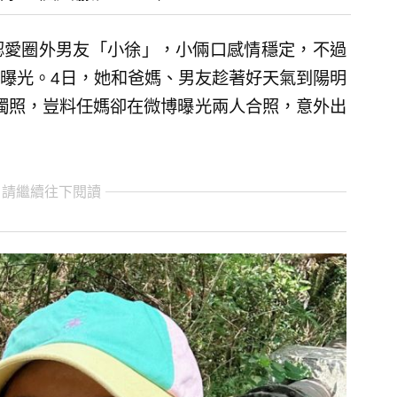
大方認愛圈外男友「小徐」，小倆口感情穩定，不過
曝光。4日，她和爸媽、男友趁著好天氣到陽明
獨照，豈料任媽卻在微博曝光兩人合照，意外出
 請繼續往下閱讀