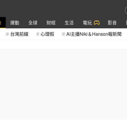
樂
運動
全球
財經
生活
電玩
影音
台灣前線
心理假
AI主播Niki＆Hanson報新聞