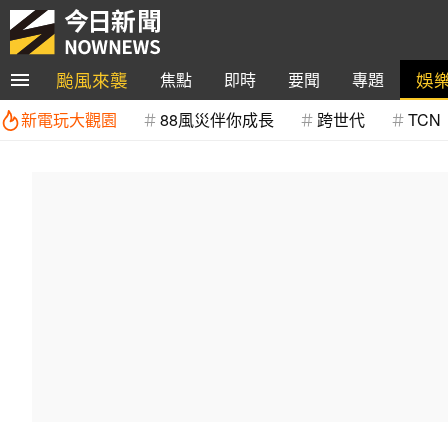
颱風來襲
娛
焦點
即時
要聞
專題
新電玩大觀園
88風災伴你成長
跨世代
TCN