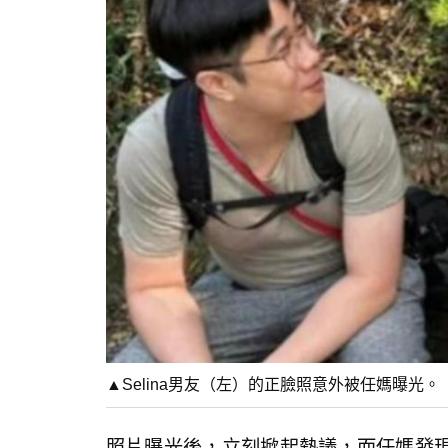
▲Selina男友（左）的正臉照意外被任媽曝光
照片曝光後，立刻掀起熱議，而任媽發