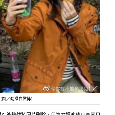
。（圖／翻攝自微博）
現以後雖然將照片刪除，但準女婿的廬山真面目