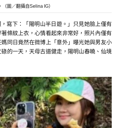
圖／翻攝自Selina IG）
人獨照，寫下：「陽明山半日遊。」只見她臉上僅有
穿著條紋上衣，心情看起來非常好，照片內僅有
任媽同日竟然在微博上「意外」曝光她與男友小
忙碌的一天，天母古道健走，陽明山春曉、仙境