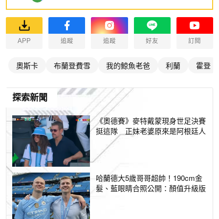
APP
追蹤
追蹤
好友
訂閱
奧斯卡
布蘭登費雪
我的鯨魚老爸
利蘭
霍登
探索新聞
《奧德賽》麥特戴蒙現身世足決賽
挺這隊 正妹老婆原來是阿根廷人
哈蘭德大5歲哥哥超帥！190cm金
髮、藍眼睛合照公開：顏值升級版