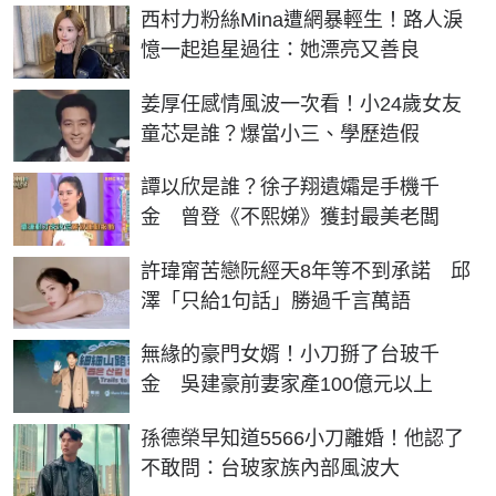
西村力粉絲Mina遭網暴輕生！路人淚
憶一起追星過往：她漂亮又善良
姜厚任感情風波一次看！小24歲女友
童芯是誰？爆當小三、學歷造假
譚以欣是誰？徐子翔遺孀是手機千
金 曾登《不熙娣》獲封最美老闆
許瑋甯苦戀阮經天8年等不到承諾 邱
澤「只給1句話」勝過千言萬語
無緣的豪門女婿！小刀掰了台玻千
金 吳建豪前妻家產100億元以上
孫德榮早知道5566小刀離婚！他認了
不敢問：台玻家族內部風波大