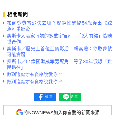
相關新聞
布蘭登費雪消失去哪？歷經性騷擾54歲復出《鯨
魚》爭影帝
奧斯卡大贏家《媽的多重宇宙》 「2大關鍵」造曠
世奇作
奧斯卡／歷史上首位亞裔影后 楊紫瓊：你敢夢就
可能實踐
奧斯卡／51歲關繼威奪男配角 等了30年淚曝「難
民過往」
分享
分享
將NOWNEWS加入你喜愛的新聞來源