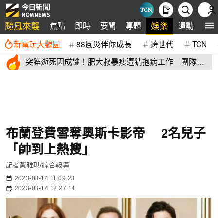
颱風來襲
娛樂
焦點
即時
要聞
專題
運動
全
新電玩大觀園
88風災伴你成長
跨世代
TCN
突猝逝死因成謎！肥大叔暴瘦遭猜抱病工作 團隊宣
布開直播揭真相
布蘭登費雪奪奧斯卡影帝 2名兒子
「帥到上熱搜」
記者黃雅琪/綜合報導
2023-03-14 11:09:23
2023-03-14 12:27:14