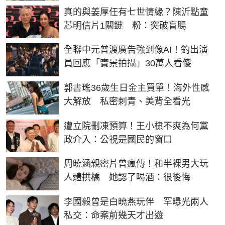
真的與姜厚任有七世情緣？陳沂點童
芯明信片1關鍵 粉：突破盲腸
全聯中元普渡廣告強到像AI！釣出演
員回應「實景拍攝」30萬人看傻
郭書瑤36歲生日金主買單！海外性感
大解放 私密刺青、美背全看光
遭立院刪凍預算！王小棣不爽為何黨
政介入：公視是國民的窗口
周曉涵親密片曾瘋傳！和半裸男大玩
人體拱橋 她認了喝酒：很後悔
李國毅曾是白曉燕玩伴 罕曝光兩人
私交：命案前幾天才出遊