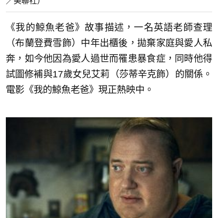
／美聯社）
《我的鯨魚老爸》故事描述，一名英語老師查理
（布蘭登費雪飾）中年出櫃後，拋棄家庭與愛人私
奔，如今他因為愛人過世而罹患暴食症，同時他得
試圖修補與17歲女兒艾莉（莎蒂辛克飾）的關係。
電影《我的鯨魚老爸》現正熱映中。