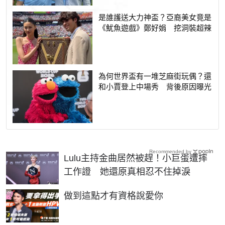
是誰護送大力神盃？亞裔美女竟是
《魷魚遊戲》鄭好娟 挖洞裝超辣
為何世界盃有一堆芝麻街玩偶？還
和小賈登上中場秀 背後原因曝光
Recommended by
Lulu主持金曲居然被趕！小巨蛋遭摔
工作證 她還原真相忍不住掉淚
PR
做到這點才有資格說愛你