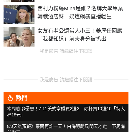
西村力粉絲Mina是誰？名牌大學畢業
轉戰酒店妹 疑遭網暴直播輕生
女友有老公還當人小三！姜厚任回應
「我都知道」前夫身分被扒出
我是廣告 請繼續往下閱讀
我是廣告 請繼續往下閱讀
熱門
本周咖啡優惠！7-11美式拿鐵買2送2 寄杯買10送10「特大
杯18元」
8/9天氣預報》豪雨再炸一天！白海豚颱風明天才走 下周南