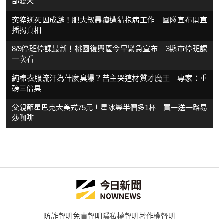
部變天
突猝逝死因成謎！肥大叔暴瘦遭猜抱病工作 團隊宣布開直
播揭真相
8/9停班停課最新！桃園復興區今早緊急宣布 3縣市停班課
一次看
純棉衣服流汗為什麼臭爆？苦主哭這材質才魔王 專家：重
磅三倍臭
父親節星巴克大美式75元！星冰樂半價多1杯 買一送一路易
莎咖啡
防詐聲明
免責聲明
隱私權聲明
著作權聲明