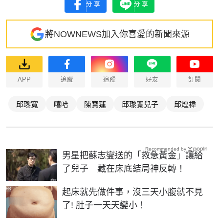
分享
分享
將NOWNEWS加入你喜愛的新聞來源
APP
追蹤
追蹤
好友
訂閱
邱瓈寬
嘻哈
陳寶蓮
邱瓈寬兒子
邱煌禕
Recommended by
男星把蘇志燮送的「救急黃金」讓給
了兒子 藏在床底結局神反轉！
PR
起床就先做件事，沒三天小腹就不見
了! 肚子一天天變小！