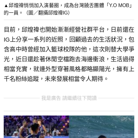
▲邱煌禕悄悄加入演藝圈，成為台灣饒舌團體「Y.O MOB」
的一員。（圖／翻攝邱煌禕IG）
目前，邱煌禕也開始漸漸經營社群平台，日前還在
IG上分享一系列的近照，回顧過去的生活狀況，包
含高中時曾經加入籃球校隊的他，這次則替大學爭
光，近日還趁著休閒空檔跑去海邊衝浪，生活過得
相當充實，就連外型穿著風格都略顯陽光，擁有上
千名粉絲追蹤，未來發展相當令人期待。
我是廣告 請繼續往下閱讀