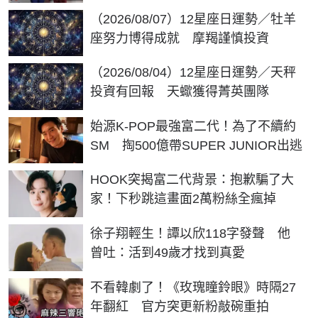
（2026/08/07）12星座日運勢／牡羊
座努力博得成就 摩羯謹慎投資
（2026/08/04）12星座日運勢／天秤
投資有回報 天蠍獲得菁英團隊
始源K-POP最強富二代！為了不續約
SM 掏500億帶SUPER JUNIOR出逃
HOOK突揭富二代背景：抱歉騙了大
家！下秒跳這畫面2萬粉絲全瘋掉
徐子翔輕生！譚以欣118字發聲 他
曾吐：活到49歲才找到真愛
不看韓劇了！《玫瑰瞳鈴眼》時隔27
年翻紅 官方突更新粉敲碗重拍