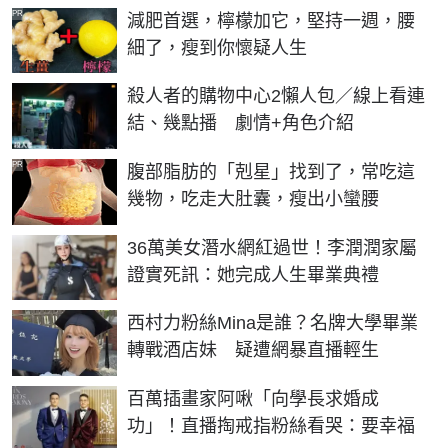
PR
減肥首選，檸檬加它，堅持一週，腰
細了，瘦到你懷疑人生
殺人者的購物中心2懶人包／線上看連
結、幾點播 劇情+角色介紹
PR
腹部脂肪的「剋星」找到了，常吃這
幾物，吃走大肚囊，瘦出小蠻腰
36萬美女潛水網紅過世！李潤潤家屬
證實死訊：她完成人生畢業典禮
西村力粉絲Mina是誰？名牌大學畢業
轉戰酒店妹 疑遭網暴直播輕生
百萬插畫家阿啾「向學長求婚成
功」！直播掏戒指粉絲看哭：要幸福