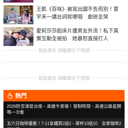
王凱《百味》被寫出國不告而別！夏
宇禾一講台詞就哽咽 劇迷全哭
愛莉莎莎起床片遭男友外流！私下真
實互動全被拍 她暴怒直接打人
我是廣告 請繼續往下閱讀
我是廣告 請繼續往下閱讀
熱門
2026防空演習台南、高雄今登場！管制時間、高速公路能開
嗎一次看
五六日咖啡優惠！7-11拿鐵買2送2、寄杯10送10 全家咖啡2