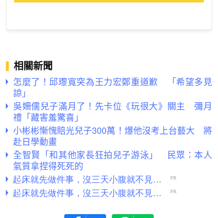
相關新聞
怎麼了！邱瓈寬突為王力宏鄭重道歉 「希望多見
諒」
吳姍儒兒子滿月了！先卡位《玩很大》關主 彌月
禮「藏害羞驚喜」
小彬彬慚愧賠光兒子300萬！爆他沒考上台藝大 將
赴日學動畫
全智賢「和其他家長狂拍兒子游泳」 民眾：本人
氣質拿捏得死死的