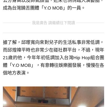
公分身高以及帥氣顏值，近來也悄悄踏入演藝圈，
成為台灣饒舌團體「Y.O MOB」的一員。
我是廣告 請繼續往下閱讀
據了解，邱瓈寬向來對兒子的生活私事非常低調，
而邱煌禕平時也非常少在碰社群平台，不過，現年
21歲的他，今年年初低調加入台灣Hip Hop組合團
體「Y.O MOB」，有意轉往娛樂圈發展，慢慢在各
個地方表演。