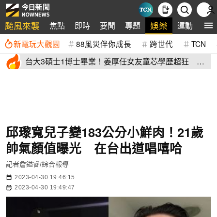
颱風來襲
娛樂
焦點
即時
要聞
專題
運動
全
新電玩大觀園
88風災伴你成長
跨世代
TCN
台大3碩士1博士畢業！姜厚任女友童芯學歷超狂 他
讚爆：比我厲害
邱瓈寬兒子變183公分小鮮肉！21歲
帥氣顏值曝光 在台出道唱嘻哈
記者詹鎰睿/綜合報導
2023-04-30 19:46:15
2023-04-30 19:49:47