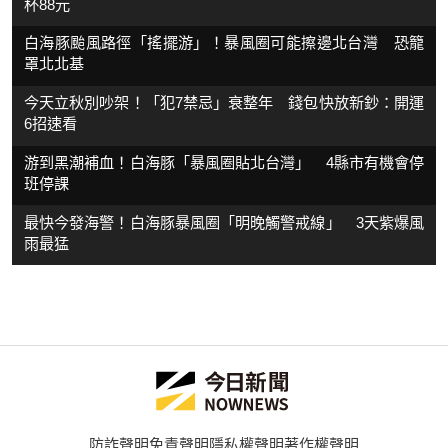
杯88元
白海豚颱風路徑「搖擺游」！暴風圈可能擦邊北台灣 恐籠
罩北北基
今天立秋別吵架！「犯7禁忌」衰整年 錢包快放新鈔：開運
6招速看
游到黑潮補血！白海豚「暴風圈貼北台灣」 4縣市有機會停
班停課
最快今發海警！白海豚暴風圈「明晚觸警戒線」 3天紫爆風
雨最猛
防詐聲明
免責聲明
隱私權聲明
著作權聲明