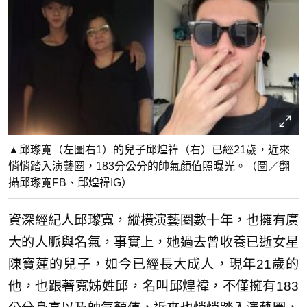
▲邱瓈寬（左圖右1）的兒子邱煌禕（右）已經21歲，近來
悄悄踏入演藝圈，183分公分的帥氣顏值照曝光。（圖／翻
攝邱瓈寬FB、邱煌禕IG）
資深經紀人邱瓈寬，縱橫演藝圈數十年，也擁有廣
大的人脈與名氣，事實上，她過去曾收養已逝女星
陳寶蓮的兒子，如今已經長大成人，現年21歲的
他，也跟著寬姊姓邱，名叫邱煌禕，不僅擁有183