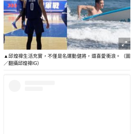
▲邱煌禕生活充實，不僅是名運動健將，還喜愛衝浪。（圖
／翻攝邱煌禕IG）