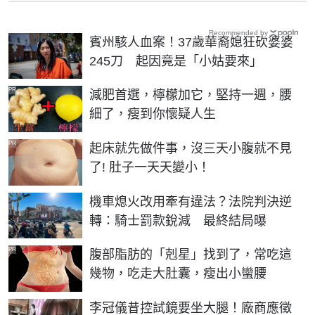
Recommended by
賓州駭人血案！37歲華裔媳狂砍婆婆
245刀 起因竟是「小姑要來」
PR
減肥首選，檸檬加它，堅持一週，腰
細了，瘦到你懷疑人生
PR
起床就先做件事，沒三天小腹就不見
了! 肚子一天天變小！
機車熄火改用牽有違法？法院判決逆
轉：騎士罰款銳減 最終結局曝
PR
腹部脂肪的「剋星」找到了，常吃這
幾物，吃走大肚囊，瘦出小蠻腰
李冠儀昔控試鏡要坐大腿！廠商應徵