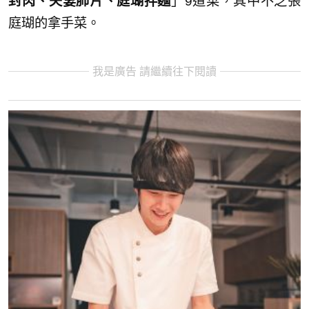
封肉、夫妻肺片、庭瑚拌麵
」9道菜，其中不乏張
庭瑚的拿手菜。
我是廣告 請繼續往下閱讀