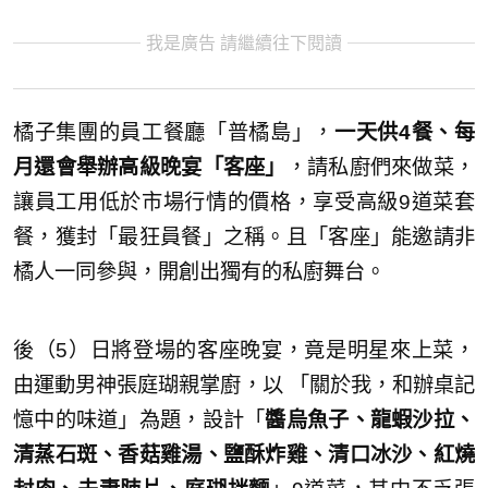
我是廣告 請繼續往下閱讀
橘子集團的員工餐廳「普橘島」，
一天供4餐、每
月還會舉辦高級晚宴「客座」
，請私廚們來做菜，
讓員工用低於市場行情的價格，享受高級9道菜套
餐，獲封「最狂員餐」之稱。且「客座」能邀請非
橘人一同參與，開創出獨有的私廚舞台。
後（5）日將登場的客座晚宴，竟是明星來上菜，
由運動男神張庭瑚親掌廚，以 「關於我，和辦桌記
憶中的味道」為題，設計「
醬烏魚子、龍蝦沙拉、
清蒸石斑、香菇雞湯、鹽酥炸雞、清口冰沙、紅燒