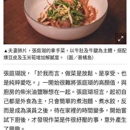
▲夫妻肺片，張庭瑚的拿手菜，以牛肚及牛腱為主體，搭配
燻豆皮及玉米筍增加解膩度。（圖／普橘島）
張庭瑚說，「於我而言，做菜是放鬆、是享受、也
是純粹愛吃。」一開始很難將張庭瑚的高顏值，與
廚房的柴米油鹽聯想在一起。張庭瑚坦言，起初自
己都是外食為主，只會簡單的煮泡麵、煮水餃，反
而是成為演員之後，待在家裡的時間變多，開始嘗
試下廚後，才發現作菜是件很紓壓的事，意外產生
了興趣。