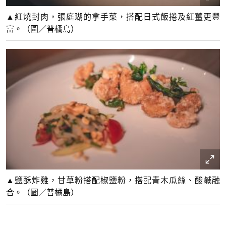
▲紅燒封肉，張庭瑚的拿手菜，搭配日式飯捲及紅薑更豐
富。（圖／普橘島）
▲鹽酥炸雞，甘草粉搭配椒鹽粉，搭配青木瓜絲、酸鹹融
合。（圖／普橘島）