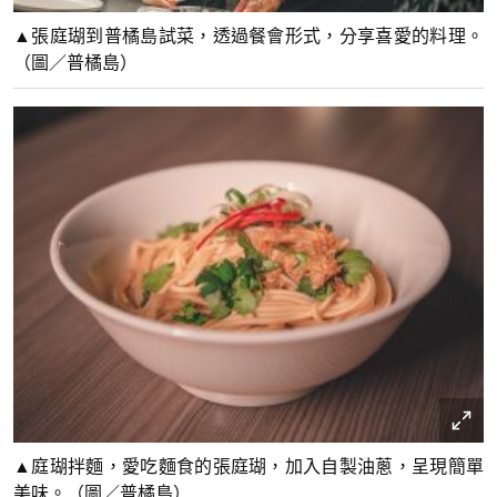
▲張庭瑚到普橘島試菜，透過餐會形式，分享喜愛的料理。
（圖／普橘島）
▲庭瑚拌麵，愛吃麵食的張庭瑚，加入自製油蔥，呈現簡單
美味。（圖／普橘島）