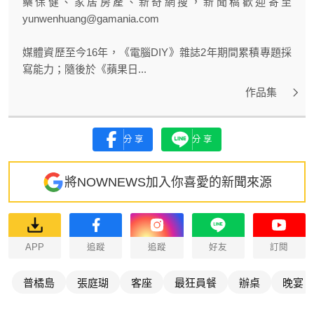
藥保健、家居房產、新奇網搜，新聞稿歡迎寄至
yunwenhuang@gamania.com
媒體資歷至今16年，《電腦DIY》雜誌2年期間累積專題採
寫能力；隨後於《蘋果日...
作品集
分享
分享
將NOWNEWS加入你喜愛的新聞來源
APP
追蹤
追蹤
好友
訂閱
普橘島
張庭瑚
客座
最狂員餐
辦桌
晚宴