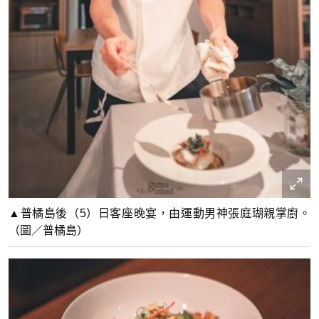
▲普橘島後（5）日客座晚宴，由運動男神張庭瑚親掌廚。
（圖／普橘島）