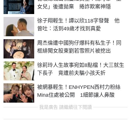
女兒」後遭拋棄 捲詐欺案神隱
徐子翔輕生！譚以欣118字發聲 他
曾吐：活到49歲才找到真愛
周杰倫遭中國狗仔爆料有私生子！同
框緋聞女股東劉若雪照片被挖出
徐莉玲人生故事宛如8點檔！大三就生
下長子 竟遭前夫騙小孩夭折
被網暴輕生！ENHYPEN西村力粉絲
Mina住處被公開 1細節讓人鼻酸
我是廣告 請繼續往下閱讀