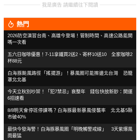
我是廣告 請繼續往下閱讀
熱門
2026防空演習台南、高雄今登場！管制時間、高速公路能開
嗎一次看
五六日咖啡優惠！7-11拿鐵買2送2、寄杯10送10 全家咖啡2
杯88元
白海豚颱風路徑「搖擺游」！暴風圈可能擦邊北台灣 恐籠
罩北北基
今天立秋別吵架！「犯7禁忌」衰整年 錢包快放新鈔：開運
6招速看
8/8明天會停班停課嗎？白海豚最新暴風侵襲率 北北基5縣
市破40%
最快今發海警！白海豚暴風圈「明晚觸警戒線」 3天紫爆風
雨最猛