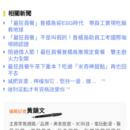
相關新聞
「最狂員餐」普橘島迎ESG時代 帶員工實現吃飯
救地球
「最狂員餐」不是叫假的！普橘島助員工考國際咖
啡師認證
陪過情人節！最狂員餐普橘島推限定套餐 雙主廚
火力全開
最狂員餐午茶下重本？吃過「米奇神甜點」再也回
不去
黃韻文
編輯記者
主責零售通路／品牌、美食旅遊、3C科技、電玩動漫、醫