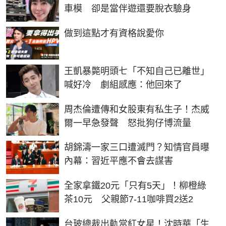
車模 卻是當伴遊還要脫衣驗身
PR
做到這點才有資格說愛你
王凱暴斃明頭七「不知自己已離世」
喊好冷 劇組感應：他回來了
周杰倫遭傳和女股東有私生子！杰威
爾一早急發聲 怒批狗仔博流量
胡錦濤一家三口遭滅門？知情官員曝
內幕：習近平應不會去謀害
全家拿鐵20元「只有5天」！柳橙綠
茶10元 父親節7-11咖啡買2送2
台玻總裁出軌當紅女星！沈時華「生