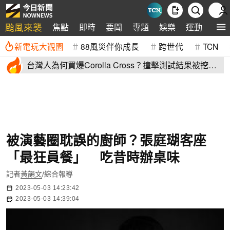
颱風來襲
焦點
即時
要聞
專題
娛樂
運動
全球
新電玩大觀園
88風災伴你成長
跨世代
TCN
台灣人為何買爆Corolla Cross？撞擊測試結果被挖
出：難怪賣翻了
被演藝圈耽誤的廚師？張庭瑚客座
「最狂員餐」 吃昔時辦桌味
記者
黃韻文
/綜合報導
2023-05-03 14:23:42
2023-05-03 14:39:04