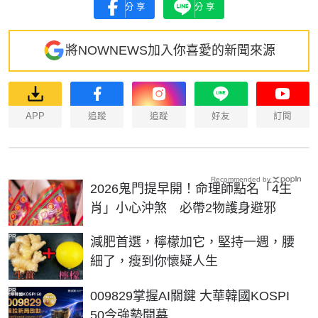
分享
分享
將NOWNEWS加入你喜愛的新聞來源
APP
追蹤
追蹤
好友
訂閱
Recommended by
2026鬼門提早開！命理師點名「4生
肖」小心沖煞 必帶2物護身避邪
PR
減肥首選，檸檬加它，堅持一週，腰
細了，瘦到你懷疑人生
PR
009829掌握AI關鍵 大華韓國KOSPI
50今強勢開募