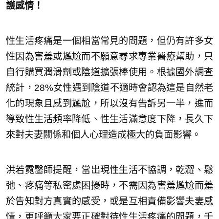
護感情！
性生活疼痛是一個相當常見的問題，但仍有許多女
性因為害羞或尷尬而不願意尋求專業醫療幫助，只
自行購買潤滑劑或陰道擴張棒使用。根據國外調查
統計，28%女性遇到陰道不適時會認為這是自然老
化的現象且感到尷尬，所以沒有告訴另一半，進而
導致性生活頻率降低、性生活滿意度下降，長久下
來對夫妻關係和個人心理造成極大的負面影響。
洪若霓醫師提醒，當出現性生活不協調，乾澀、鬆
弛、疼痛等私密處困擾時，不需因為害羞尷尬而羞
於告知對方真實的感受，或是互相責備影響夫妻感
情，更呼籲大家要正確對待性生活疼痛的問題，千