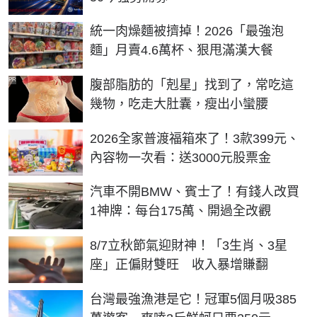
統一肉燥麵被擠掉！2026「最強泡
麵」月賣4.6萬杯、狠甩滿漢大餐
PR
腹部脂肪的「剋星」找到了，常吃這
幾物，吃走大肚囊，瘦出小蠻腰
2026全家普渡福箱來了！3款399元、
內容物一次看：送3000元股票金
汽車不開BMW、賓士了！有錢人改買
1神牌：每台175萬、開過全改觀
8/7立秋節氣迎財神！「3生肖、3星
座」正偏財雙旺 收入暴增賺翻
台灣最強漁港是它！冠軍5個月吸385