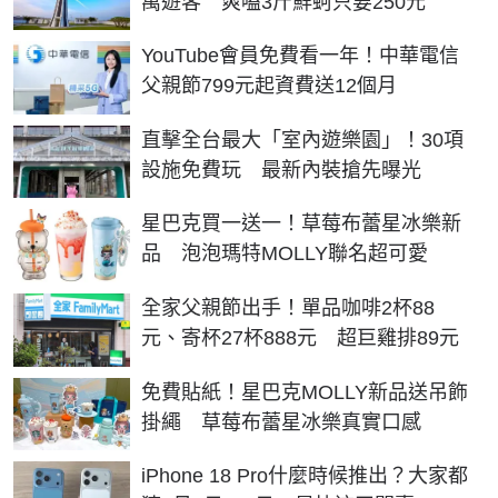
萬遊客 爽嗑3斤鮮蚵只要250元
YouTube會員免費看一年！中華電信
父親節799元起資費送12個月
直擊全台最大「室內遊樂園」！30項
設施免費玩 最新內裝搶先曝光
星巴克買一送一！草莓布蕾星冰樂新
品 泡泡瑪特MOLLY聯名超可愛
全家父親節出手！單品咖啡2杯88
元、寄杯27杯888元 超巨雞排89元
免費貼紙！星巴克MOLLY新品送吊飾
掛繩 草莓布蕾星冰樂真實口感
iPhone 18 Pro什麼時候推出？大家都