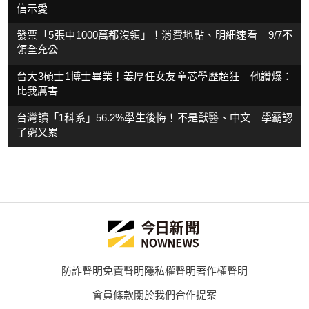
信示愛
發票「5張中1000萬都沒領」！消費地點、明細速看 9/7不
領全充公
台大3碩士1博士畢業！姜厚任女友童芯學歷超狂 他讚爆：
比我厲害
台灣讀「1科系」56.2%學生後悔！不是獸醫、中文 學霸認
了窮又累
防詐聲明
免責聲明
隱私權聲明
著作權聲明
會員條款
關於我們
合作提案