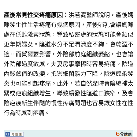
產後常見性交疼痛原因：
洪若霓醫師說明，產後媽
咪發生性生活疼痛有幾個原因，產後哺乳會讓媽咪
處在低雌激素狀態，導致私密處的狀態可能會類似
更年期婦女。陰道水分不足潤滑度不夠，會乾澀不
適。而賀爾蒙影響，外陰部前庭組織萎縮，也會讓
外陰部過度敏感，夫妻房事摩擦時容易疼痛。陰道
內酸鹼值的改變，抵禦細菌能力下降，陰道感染發
炎也可能引起疼痛。此外，若自然產時會陰縫補太
緊或疤痕組織增生，導致續發性陰道口狹窄，及會
陰疤痕新生伴隨的慢性疼痛問題也容易讓女性在性
行為時感到疼痛。