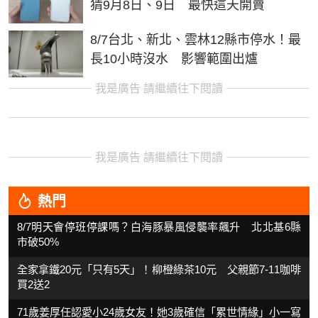
猜9月8日、9日 最快這天開賣
8/7台北、新北、雲林12縣市停水！最
長10小時沒水 影響範圍出爐
我是廣告 請繼續往下閱讀
我是廣告 請繼續往下閱讀
熱門
8/7明天會停班停課嗎？白海豚暴風侵襲率飆升 北北基6縣
市破50%
全家拿鐵20元「只有5天」！柳橙綠茶10元 父親節7-11咖啡
買2送2
71歲姜厚任認愛小24歲女友！她3歲確信「累世情緣」小一寫