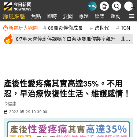
颱風來襲
焦點
即時
要聞
專題
娛樂
運動
全球
新電玩大觀園
88風災伴你成長
跨世代
TCN
8/7明天會停班停課嗎？白海豚暴風侵襲率飆升 北北
基6縣市破50%
產後性愛疼痛其實高達35%。不用
忍，早治療恢復性生活、維護感情！
今健康
2023-05-29 10:30:00