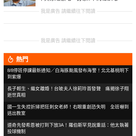
我是廣告 請繼續往下閱讀
我是廣告 請繼續往下閱讀
熱門
8/8停班停課最新通知／白海豚颱風發布海警！北北基桃明下
到紫爆
長子輕生、繼女離婚！台玻夫人徐莉玲首發聲 痛揭徐子翔
逝世真相
國一生失控折掃把狂刺女老師！右眼重創恐失明 全班嚇到
逃出教室
道奇先發希恩被打到下放3A！羅伯斯罕見說重話：他太執著
投球機制