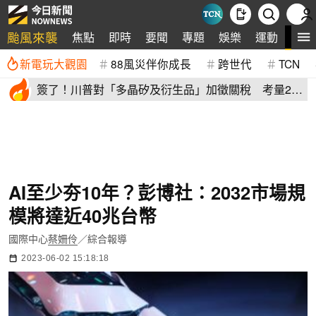
颱風來襲
全
焦點
即時
要聞
專題
娛樂
運動
新電玩大觀園
88風災伴你成長
跨世代
TCN
簽了！川普對「多晶矽及衍生品」加徵關稅 考量2原
因年底才生效
AI至少夯10年？彭博社：2032市場規
模將達近40兆台幣
國際中心
蔡姍伶
／綜合報導
2023-06-02 15:18:18