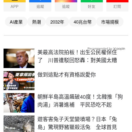
APP
追蹤
追蹤
好友
訂閱
AI產業
熱潮
2032年
40兆台幣
市場規模
Recommended by
美最高法院拍板！出生公民權保住
了 川普遭駁回怒轟：對美國太糟
PR
做到這點才有資格說愛你
朝鮮半島高溫飆破40度！北韓推「狗
肉湯」消暑進補 平民恐吃不起
遊客害兔子天堂變墳場？日本「兔
島」驚現野豬獵殺活兔 全球首見