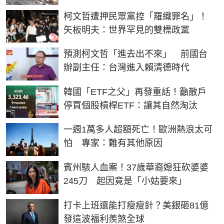
柯文哲遭押民眾黨控「羅織罪名」！
矢板明夫：世界罕見的雙標政黨
預測柯文哲「進去出不來」 前國台
辦副主任：台灣進入賴清德時代
韓國「ETF之父」再發重話！籲散戶
停買個股槓桿ETF：讓其自然淘汰
一週1萬多人超額死亡！歐洲熱浪太可
怕 專家：難有其他原因
賓州駭人血案！37歲華裔媳狂砍婆婆
245刀 起因竟是「小姑要來」
打卡上班還能打瘦瘦針？美銀砸81億
發這波福利羨煞全球