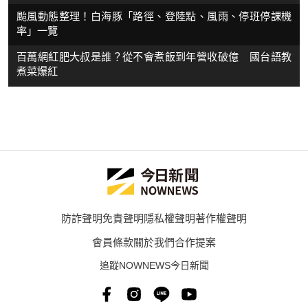
颱風動態整理！白海豚「路徑、登陸點、風雨、停班停課機
率」一覽
百萬網紅肥大叔是誰？從不會煮飯到年營收破億 國台語教
煮菜爆紅
防詐聲明
免責聲明
隱私權聲明
著作權聲明
會員條款
關於我們
合作提案
追蹤NOWNEWS今日新聞