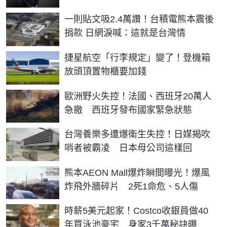
一則貼文吸2.4萬讚！台積電熊本震後
捐款 日網淚喊：這就是台灣情
捷星航空「行李規定」變了！登機箱
放頭頂置物櫃要加錢
歐洲野火失控！法國、西班牙20萬人
急撤 西班牙發布國家緊急狀態
台灣養樂多遭爆衛生失控！日媒揭吹
哨者被霸凌 日本母公司這樣回
熊本AEON Mall爆炸瞬間曝光！爆風
炸飛外牆碎片 2死1命危、5人傷
時薪5美元起家！Costco收銀員做40
年買泳池豪宅 身家3千萬秘訣曝